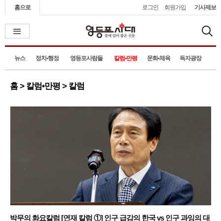
홈으로
로그인
회원가입
기사제보
뉴스
정치•행정
영등포사람들
칼럼•만평
문화•체육
독자광장
홈 > 칼럼•만평 > 칼럼
박무의 화요칼럼 [연재 칼럼 ①] 인구 급감의 한국 vs 인구 과잉의 대