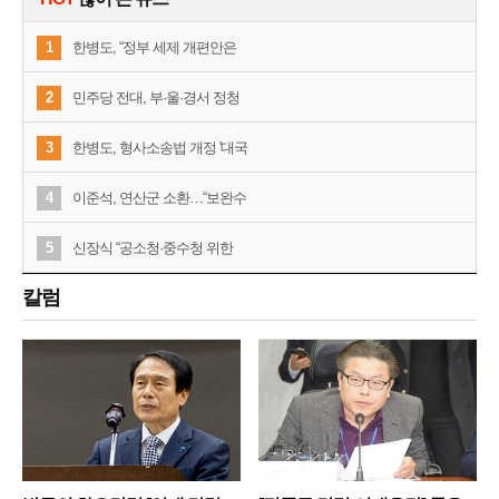
1
한병도, “정부 세제 개편안은
2
민주당 전대, 부·울·경서 정청
3
한병도, 형사소송법 개정 '대국
4
이준석, 연산군 소환…“보완수
5
신장식 “공소청·중수청 위한
칼럼