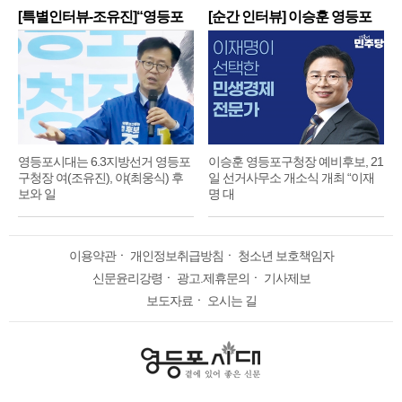
[특별인터뷰-조유진]“영등포
[순간 인터뷰] 이승훈 영등포
구
구
영등포시대는 6.3지방선거 영등포
이승훈 영등포구청장 예비후보, 21
구청장 여(조유진), 야(최웅식) 후
일 선거사무소 개소식 개최 “이재
보와 일
명 대
이용약관
ㆍ
개인정보취급방침
ㆍ
청소년 보호책임자
신문윤리강령
ㆍ
광고.제휴문의
ㆍ
기사제보
보도자료
ㆍ
오시는 길