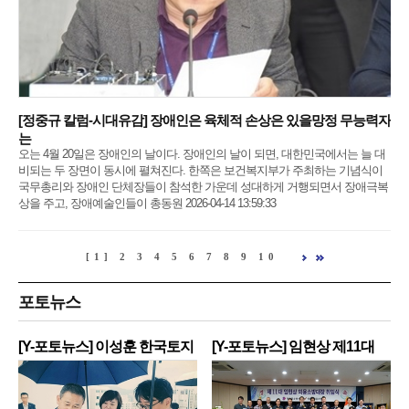
[정중규 칼럼-시대유감] 장애인은 육체적 손상은 있을망정 무능력자
는
오는 4월 20일은 장애인의 날이다. 장애인의 날이 되면, 대한민국에서는 늘 대
비되는 두 장면이 동시에 펼쳐진다. 한쪽은 보건복지부가 주최하는 기념식이
국무총리와 장애인 단체장들이 참석한 가운데 성대하게 거행되면서 장애극복
상을 주고, 장애예술인들이 총동원 2026-04-14 13:59:33
[1]
2
3
4
5
6
7
8
9
10
포토뉴스
[Y-포토뉴스] 이성훈 한국토지
[Y-포토뉴스] 임현상 제11대
주
영