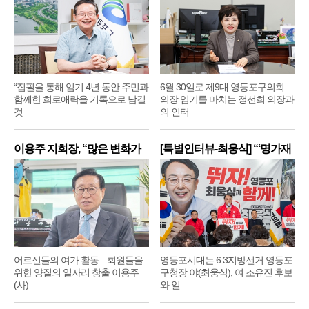
“집필을 통해 임기 4년 동안 주민과
6월 30일로 제9대 영등포구의회
함께한 희로애락을 기록으로 남길
의장 임기를 마치는 정선희 의장과
것
의 인터
이용주 지회장, “많은 변화가
[특별인터뷰-최웅식] “‘명가재
어르신들의 여가 활동... 회원들을
영등포시대는 6.3지방선거 영등포
위한 양질의 일자리 창출 이용주
구청장 야(최웅식), 여 조유진 후보
(사)
와 일