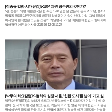
[정중규 칼럼-시대유감]5·18은 과연 광주만의 것인가?
5월 중순이 되면 대한민국은 한 주간 ‘5·18 열병’을 앓는다. 문득 2018년, 혼자서
망월동 국립5·18민주묘지를 방문해 참배했던 기억이 난다. 마침, 그날 평일이
어서인지 한적했던 그곳을 조용히 거닐면서 5·18을 비롯한 대한민국 현대사에
벌어졌던 아픈 과거사들 2026-05-12 08:12:27
[박무의 화요칼럼]K-컬처의 심장 서울, '힙한 도시'를 넘어 '가고 싶
방탄소년단(BTS)의 노래가 흐르고, 넷플릭스에는 K-드라마가 연일 순위에 오
른다. 전 세계가 한국을 보고, 듣고, 먹는다. 이러한 열풍 속에 대한민국 서울은
명실상부한 글로벌 관광 도시의 반열에 올랐다. 경복궁 야간 개장에는 한복을