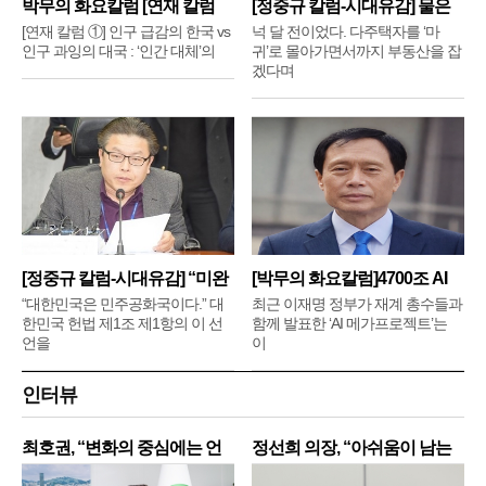
박무의 화요칼럼 [연재 칼럼
[정중규 칼럼-시대유감] 물은
①]
배
[연재 칼럼 ①] 인구 급감의 한국 vs
넉 달 전이었다. 다주택자를 ‘마
인구 과잉의 대국 : ‘인간 대체’의
귀’로 몰아가면서까지 부동산을 잡
겠다며
[정중규 칼럼-시대유감] “미완
[박무의 화요칼럼]4700조 AI
메
“대한민국은 민주공화국이다.” 대
최근 이재명 정부가 재계 총수들과
한민국 헌법 제1조 제1항의 이 선
함께 발표한 ‘AI 메가프로젝트’는
언을
이
인터뷰
최호권, “변화의 중심에는 언
정선희 의장, “아쉬움이 남는
제