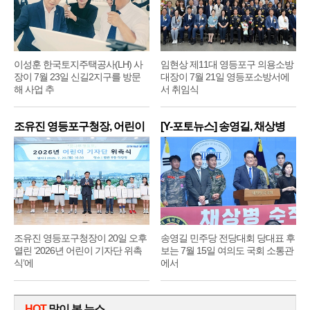
이성훈 한국토지주택공사(LH) 사
임현상 제11대 영등포구 의용소방
장이 7월 23일 신길2지구를 방문
대장이 7월 21일 영등포소방서에
해 사업 추
서 취임식
조유진 영등포구청장, 어린이
[Y-포토뉴스] 송영길, 채상병
기
순
조유진 영등포구청장이 20일 오후
송영길 민주당 전당대회 당대표 후
열린 ‘2026년 어린이 기자단 위촉
보는 7월 15일 여의도 국회 소통관
식’에
에서
HOT
많이 본 뉴스