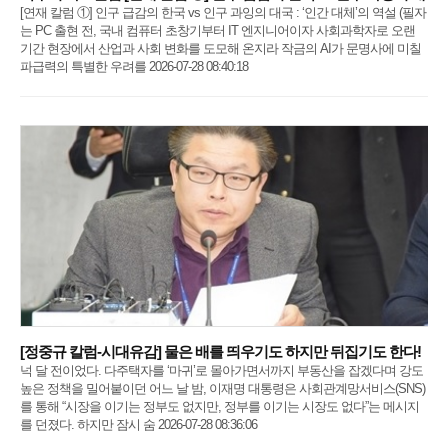
[연재 칼럼 ①] 인구 급감의 한국 vs 인구 과잉의 대국 : ‘인간 대체’의 역설 (필자
는 PC 출현 전, 국내 컴퓨터 초창기부터 IT 엔지니어이자 사회과학자로 오랜
기간 현장에서 산업과 사회 변화를 도모해 온지라 작금의 AI가 문명사에 미칠
파급력의 특별한 우려를 2026-07-28 08:40:18
[정중규 칼럼-시대유감] 물은 배를 띄우기도 하지만 뒤집기도 한다!
넉 달 전이었다. 다주택자를 ‘마귀’로 몰아가면서까지 부동산을 잡겠다며 강도
높은 정책을 밀어붙이던 어느 날 밤, 이재명 대통령은 사회관계망서비스(SNS)
를 통해 “시장을 이기는 정부도 없지만, 정부를 이기는 시장도 없다”는 메시지
를 던졌다. 하지만 잠시 숨 2026-07-28 08:36:06