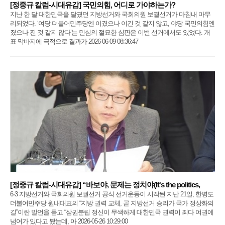
[정중규 칼럼-시대유감] 국민의힘, 어디로 가야하는가?
지난 한 달 대한민국을 달궜던 지방선거와 국회의원 보궐선거가 마침내 마무
리되었다. ‘여당 더불어민주당엔 이겼으나 이긴 것 같지 않고, 야당 국민의힘엔
졌으나 진 것 같지 않다’는 민심의 절묘한 심판은 이번 선거에서도 있었다. 개
표 막바지에 극적으로 결과가 2026-06-09 08:36:47
[정중규 칼럼-시대유감] “바보야, 문제는 정치야(It's the politics,
6·3 지방선거와 국회의원 보궐선거 공식 선거운동이 시작된 지난 21일, 한병도
더불어민주당 원내대표의 “지방 권력 교체, 곧 지방선거 승리가 국가 정상화의
길”이란 발언을 듣고 “삼권분립 정신이 무색하게 대한민국 권력이 죄다 여권에
넘어가 있다고 봤는데, 아 2026-05-26 10:29:00