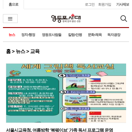
홈으로
로그인
회원가입
기사제보
뉴스
정치•행정
영등포사람들
칼럼•만평
문화•체육
독자광장
홈 > 뉴스 > 교육
서울시교육청, 여름방학 ‘북웨이브’ 가족 독서 프로그램 운영