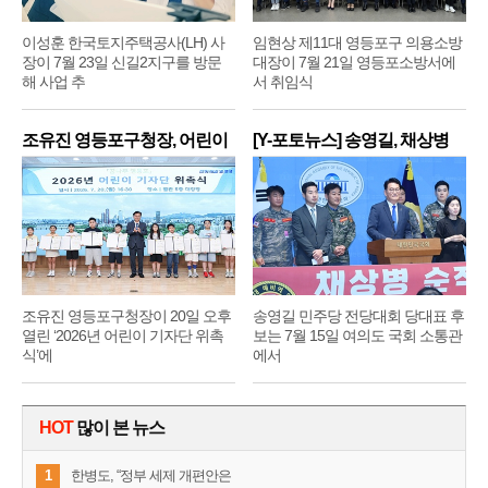
이성훈 한국토지주택공사(LH) 사
임현상 제11대 영등포구 의용소방
장이 7월 23일 신길2지구를 방문
대장이 7월 21일 영등포소방서에
해 사업 추
서 취임식
조유진 영등포구청장, 어린이
[Y-포토뉴스] 송영길, 채상병
기
순
조유진 영등포구청장이 20일 오후
송영길 민주당 전당대회 당대표 후
열린 ‘2026년 어린이 기자단 위촉
보는 7월 15일 여의도 국회 소통관
식’에
에서
HOT
많이 본 뉴스
1
한병도, “정부 세제 개편안은