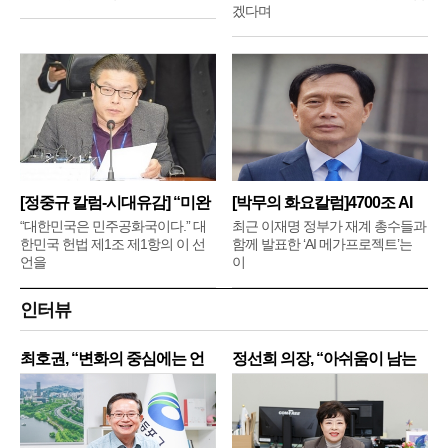
겠다며
[정중규 칼럼-시대유감] “미완
[박무의 화요칼럼]4700조 AI
메
“대한민국은 민주공화국이다.” 대
최근 이재명 정부가 재계 총수들과
한민국 헌법 제1조 제1항의 이 선
함께 발표한 ‘AI 메가프로젝트’는
언을
이
인터뷰
최호권, “변화의 중심에는 언
정선희 의장, “아쉬움이 남는
제