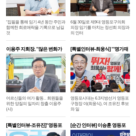
“집필을 통해 임기 4년 동안 주민과
6월 30일로 제9대 영등포구의회
함께한 희로애락을 기록으로 남길
의장 임기를 마치는 정선희 의장과
것
의 인터
이용주 지회장, “많은 변화가
[특별인터뷰-최웅식] “‘명가재
어르신들의 여가 활동... 회원들을
영등포시대는 6.3지방선거 영등포
위한 양질의 일자리 창출 이용주
구청장 야(최웅식), 여 조유진 후보
(사)
와 일
[특별인터뷰-조유진]“영등포
[순간 인터뷰] 이승훈 영등포
구
구