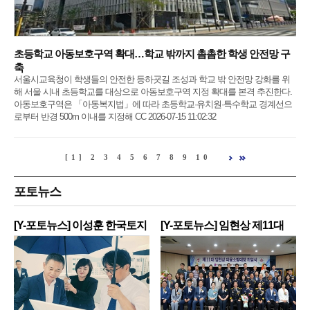
초등학교 아동보호구역 확대…학교 밖까지 촘촘한 학생 안전망 구
축
서울시교육청이 학생들의 안전한 등하굣길 조성과 학교 밖 안전망 강화를 위
해 서울 시내 초등학교를 대상으로 아동보호구역 지정 확대를 본격 추진한다.
아동보호구역은 「아동복지법」에 따라 초등학교·유치원·특수학교 경계선으
로부터 반경 500m 이내를 지정해 CC 2026-07-15 11:02:32
[1]
2
3
4
5
6
7
8
9
10
포토뉴스
[Y-포토뉴스] 이성훈 한국토지
[Y-포토뉴스] 임현상 제11대
주
영