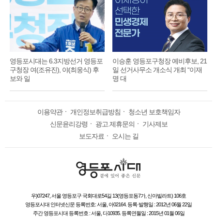
영등포시대는 6.3지방선거 영등포
이승훈 영등포구청장 예비후보, 21
구청장 여(조유진), 야(최웅식) 후
일 선거사무소 개소식 개최 “이재
보와 일
명 대
이용약관
ㆍ
개인정보취급방침
ㆍ
청소년 보호책임자
신문윤리강령
ㆍ
광고.제휴문의
ㆍ
기사제보
보도자료
ㆍ
오시는 길
우)07247, 서울 영등포구 국회대로54길 13(영등포동7가, 신아빌라트) 106호
영등포시대 인터넷신문 등록번호: 서울, 아02164. 등록·발행일 : 2012년 06월 22일
주간 영등포시대 등록번호 : 서울, 다10935. 등록연월일 : 2015년 01월 06일