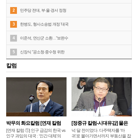
2
민주당 전대, 부·울·경서 정청
3
한병도, 형사소송법 개정 '대국
4
이준석, 연산군 소환…“보완수
5
신장식 “공소청·중수청 위한
칼럼
박무의 화요칼럼 [연재 칼럼
[정중규 칼럼-시대유감] 물은
①]
배
[연재 칼럼 ①] 인구 급감의 한국 vs
넉 달 전이었다. 다주택자를 ‘마
인구 과잉의 대국 : ‘인간 대체’의
귀’로 몰아가면서까지 부동산을 잡