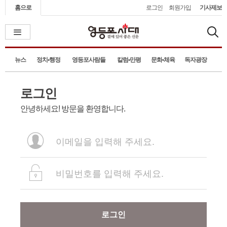
홈으로
로그인
회원가입
기사제보
뉴스
정치•행정
영등포사람들
칼럼•만평
문화•체육
독자광장
로그인
안녕하세요! 방문을 환영합니다.
로그인