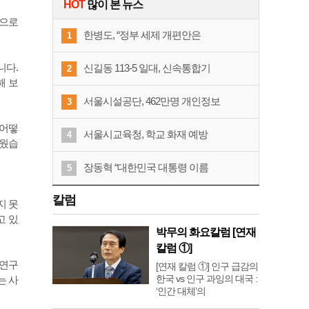
HOT
많이 본 뉴스
장으로
한병도, “정부 세제 개편안은
1
니다.
신길동 113-5 일대, 신속통합기
2
해 보
서울시설공단, 462만명 개인정보
3
 어떻
서울시교육청, 학교 화재 예방
4
배웠습
장동혁 “대한민국 대통령 이름
5
칼럼
지 못
고 있
박무의 화요칼럼 [연재
칼럼 ①]
 연구
[연재 칼럼 ①] 인구 급감의
한국 vs 인구 과잉의 대국 :
는 사
‘인간 대체’의