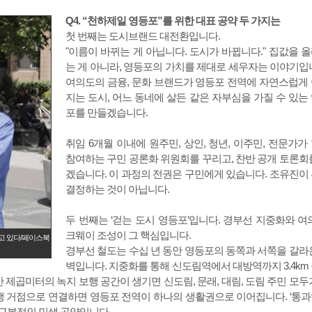
Q4. “천하제일 영등포”를 위한 대표 공약 두 가지는
첫 번째는 도시브랜드 대전환입니다.
"이름이 바뀌는 게 아닙니다. 도시가 바뀝니다." 집값을 
는 게 아니라, 영등포의 가치를 제대로 세우자는 이야기입
여의도의 금융, 문화 브랜드가 영등포 전역에 자연스럽게
지는 도시, 어느 동네에 살든 같은 자부심을 가질 수 있는
포를 만들겠습니다.
취임 6개월 이내에 원주민, 상인, 청년, 이주민, 전문가가
참여하는 구민 공론화 위원회를 꾸리고, 찬반 공개 토론회
겠습니다. 이 과정의 전권은 구민에게 있습니다. 조유진이
결정하는 것이 아닙니다.
두 번째는 ‘걷는 도시 영등포’입니다. 경부선 지중화와 여
크웨이 조성이 그 핵심입니다.
고 있다/페이스북
경부선 철도는 수십 년 동안 영등포의 동쪽과 서쪽을 갈라
벽입니다. 지중화를 통해 신도림역에서 대방역까지 3.4km
만 제곱미터의 녹지 보행 공간이 생기면 신도림, 문래, 대림, 도림 주민 모두
행 거점으로 연결하면 영등포 전역이 하나의 생활권으로 이어집니다. ‘통
장 근본적인 민생 공약입니다.