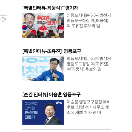
[특별인터뷰-최웅식] “‘명가재
영등포시대는 6.3지방선거
영등포구청장 야(최웅식),
여 조유진 후보와 일
[특별인터뷰-조유진]“영등포구
영등포시대는 6.3지방선거
영등포구청장 여(조유진),
야(최웅식) 후보와 일
[순간 인터뷰] 이승훈 영등포구
이승훈 영등포구청장 예비
후보, 21일 선거사무소 개
소식 개최 “이재명 대