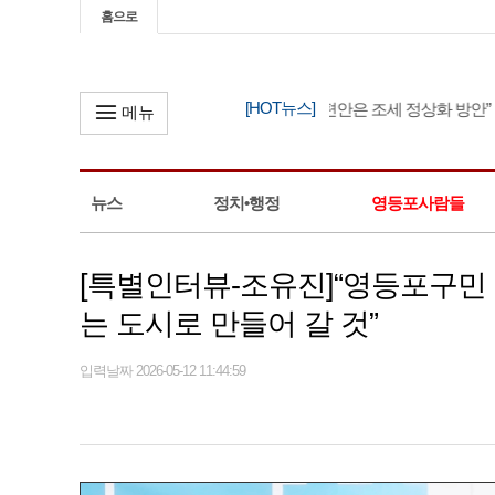
홈으로
[HOT뉴스]
한병도, “정부 세제 개편안은 조세 정상화 방안”
메뉴
뉴스
정치•행정
영등포사람들
[특별인터뷰-조유진]“영등포구민
는 도시로 만들어 갈 것”
입력날짜 2026-05-12 11:44:59