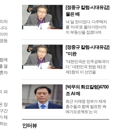
[정중규 칼럼-시대유감]
물은 배
올리자
넉 달 전이었다. 다주택자
를 ‘마귀’로 몰아가면서까
니다.
지 부동산을 잡겠다며
 이어
 영등
[정중규 칼럼-시대유감]
“미완
 함께
“대한민국은 민주공화국이
를 열
다.” 대한민국 헌법 제1조
제1항의 이 선언을
 혼자
[박무의 화요칼럼]4700
의 파
조 AI 메
최근 이재명 정부가 재계
온 장
총수들과 함께 발표한 ‘AI
 구간
메가프로젝트’는 이
가 체
과하는
인터뷰