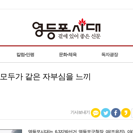
칼럼•만평
문화•체육
독자광장
 모두가 같은 자부심을 느끼
기사보내기
영등포시대는 6.3지방선거 영등포구청장 여(조유진), 야