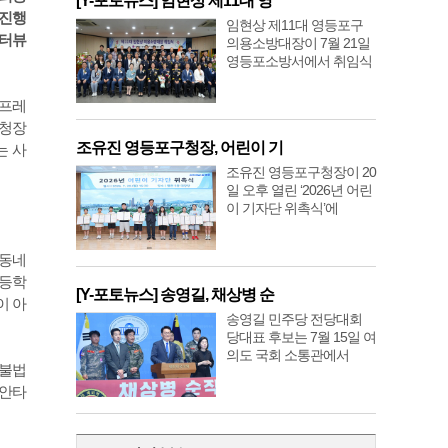
[Y-포토뉴스] 임현상 제11대 영
 진행
임현상 제11대 영등포구
인터뷰
의용소방대장이 7월 21일
영등포소방서에서 취임식
치프레
구청장
조유진 영등포구청장, 어린이 기
는 사
조유진 영등포구청장이 20
일 오후 열린 ‘2026년 어린
이 기자단 위촉식’에
 동네
초등학
[Y-포토뉴스] 송영길, 채상병 순
이 아
송영길 민주당 전당대회
당대표 후보는 7월 15일 여
의도 국회 소통관에서
 불법
 안타