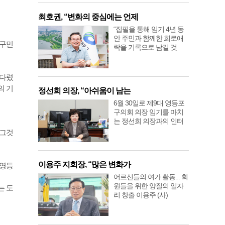
최호권, “변화의 중심에는 언제
“집필을 통해 임기 4년 동
안 주민과 함께한 희로애
 구민
락을 기록으로 남길 것
기다렸
의 기
정선희 의장, “아쉬움이 남는
6월 30일로 제9대 영등포
구의회 의장 임기를 마치
는 정선희 의장과의 인터
 그것
이용주 지회장, “많은 변화가
 영등
어르신들의 여가 활동... 회
원들을 위한 양질의 일자
는 도
리 창출 이용주 (사)