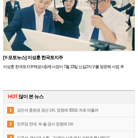
[Y-포토뉴스] 이성훈 한국토지주
이성훈 한국토지주택공사(LH) 사장이 7월 23일 신길2지구를 방문해 사업 추
HOT
많이 본 뉴스
1
김민석 충청권 경선 1위, 정청래 303표 차로 따돌려
2
민주당 전대, 부·울·경서 정청래 1위
3
이준석, 연산군 소환…“보완수사권 폐지 거부권 행사해야”