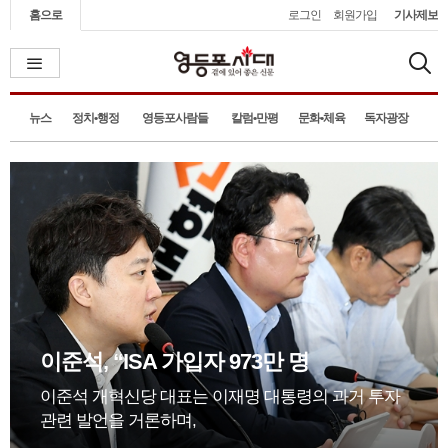
홈으로
로그인
회원가입
기사제보
뉴스
정치•행정
영등포사람들
칼럼•만평
문화•체육
독자광장
서울시, 2027년 시민참여예산 온
서울시가 시민이 직접 제안한 정책의 우선순위를 결
정하는 ‘2027년 시민참