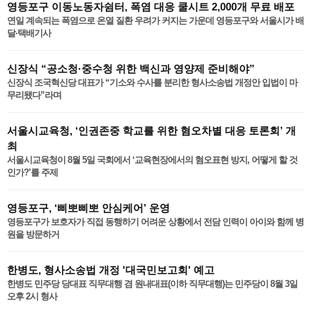
영등포구 이동노동자쉼터, 폭염 대응 쿨시트 2,000개 무료 배포
연일 계속되는 폭염으로 온열 질환 우려가 커지는 가운데 영등포구와 서울시가 배
달·택배기사
신장식 “공소청·중수청 위한 백신과 영양제 준비해야”
신장식 조국혁신당 대표가 “기소와 수사를 분리한 형사소송법 개정안 입법이 마
무리됐다”라며
서울시교육청, ‘인권존중 학교를 위한 혐오차별 대응 토론회’ 개
최
서울시교육청이 8월 5일 국회에서 ‘교육현장에서의 혐오표현 방지, 어떻게 할 것
인가?’를 주제
영등포구, ‘삐뽀삐뽀 안심케어’ 운영
영등포구가 보호자가 직접 동행하기 어려운 상황에서 전담 인력이 아이와 함께 병
원을 방문하거
한병도, 형사소송법 개정 '대국민보고회' 예고
한병도 민주당 당대표 직무대행 겸 원내대표(이하 직무대행)는 민주당이 8월 3일
오후 2시 형사