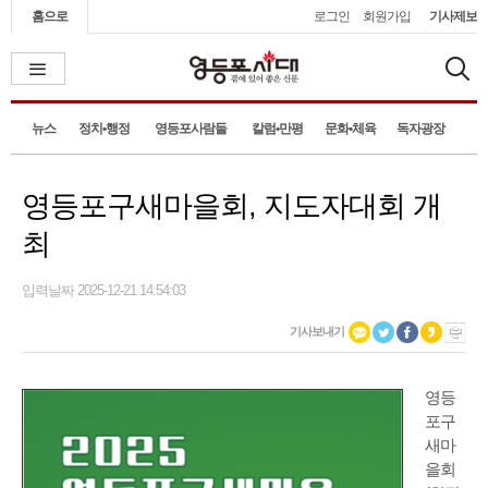
홈으로
로그인
회원가입
기사제보
뉴스
정치•행정
영등포사람들
칼럼•만평
문화•체육
독자광장
영등포구새마을회, 지도자대회 개
최
입력날짜 2025-12-21 14:54:03
기사보내기
영등
포구
새마
을회