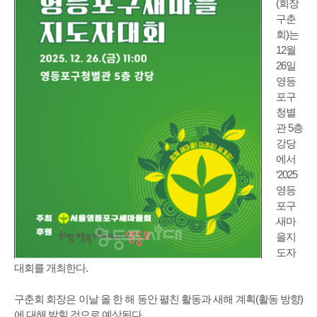
(회장
구춘
회)는
12월
26일
영등
포구
청별
관 5층
강당
에서
‘2025
영등
포구
새마
을지
도자
대회를 개최한다.
구춘회 회장은 이날 올 한 해 동안 펼친 활동과 새해 계획(활동 방향)
에 대해 밝힐 것으로 예상된다.