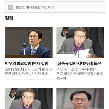
5
한병도, 형사소송법 개정 '대국
칼럼
박무의 화요칼럼 [연재 칼럼
[정중규 칼럼-시대유감] 물은
①]
배
[연재 칼럼 ①] 인구 급감의 한국 vs
넉 달 전이었다. 다주택자를 ‘마
인구 과잉의 대국 : ‘인간 대체’의
귀’로 몰아가면서까지 부동산을 잡
겠다며