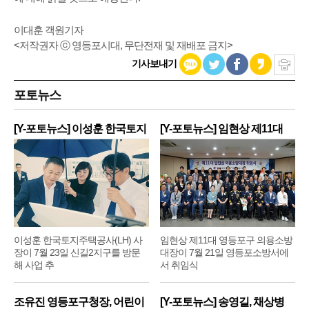
이대훈 객원기자
<저작권자 ⓒ 영등포시대, 무단전재 및 재배포 금지>
기사보내기
포토뉴스
[Y-포토뉴스] 이성훈 한국토지
[Y-포토뉴스] 임현상 제11대
주
영
이성훈 한국토지주택공사(LH) 사
임현상 제11대 영등포구 의용소방
장이 7월 23일 신길2지구를 방문
대장이 7월 21일 영등포소방서에
해 사업 추
서 취임식
조유진 영등포구청장, 어린이
[Y-포토뉴스] 송영길, 채상병