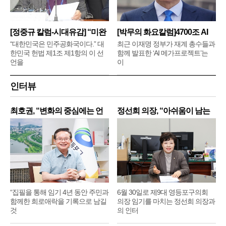
[정중규 칼럼-시대유감] “미완
[박무의 화요칼럼]4700조 AI
메
“대한민국은 민주공화국이다.” 대
최근 이재명 정부가 재계 총수들과
한민국 헌법 제1조 제1항의 이 선
함께 발표한 ‘AI 메가프로젝트’는
언을
이
인터뷰
최호권, “변화의 중심에는 언
정선희 의장, “아쉬움이 남는
제
“집필을 통해 임기 4년 동안 주민과
6월 30일로 제9대 영등포구의회
함께한 희로애락을 기록으로 남길
의장 임기를 마치는 정선희 의장과
것
의 인터