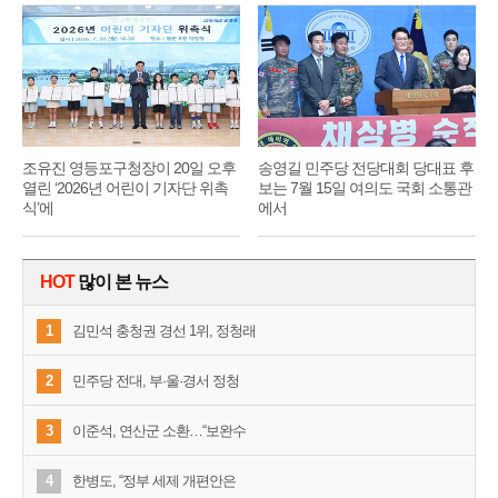
기
순
조유진 영등포구청장이 20일 오후
송영길 민주당 전당대회 당대표 후
열린 ‘2026년 어린이 기자단 위촉
보는 7월 15일 여의도 국회 소통관
식’에
에서
HOT
많이 본 뉴스
1
김민석 충청권 경선 1위, 정청래
2
민주당 전대, 부·울·경서 정청
3
이준석, 연산군 소환…“보완수
4
한병도, “정부 세제 개편안은