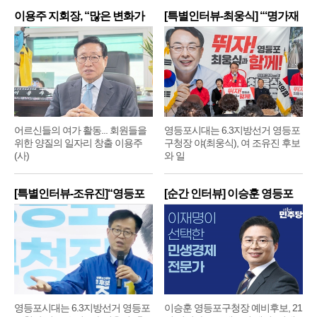
이용주 지회장, “많은 변화가
[특별인터뷰-최웅식] “‘명가재
어르신들의 여가 활동... 회원들을
영등포시대는 6.3지방선거 영등포
위한 양질의 일자리 창출 이용주
구청장 야(최웅식), 여 조유진 후보
(사)
와 일
[특별인터뷰-조유진]“영등포
[순간 인터뷰] 이승훈 영등포
구
구
영등포시대는 6.3지방선거 영등포
이승훈 영등포구청장 예비후보, 21