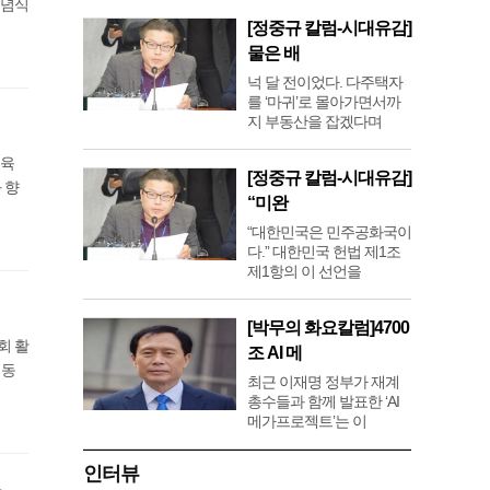
기념식
[정중규 칼럼-시대유감]
물은 배
넉 달 전이었다. 다주택자
를 ‘마귀’로 몰아가면서까
지 부동산을 잡겠다며
보육
[정중규 칼럼-시대유감]
 향
“미완
“대한민국은 민주공화국이
다.” 대한민국 헌법 제1조
제1항의 이 선언을
[박무의 화요칼럼]4700
회 활
조 AI 메
영동
최근 이재명 정부가 재계
총수들과 함께 발표한 ‘AI
메가프로젝트’는 이
인터뷰