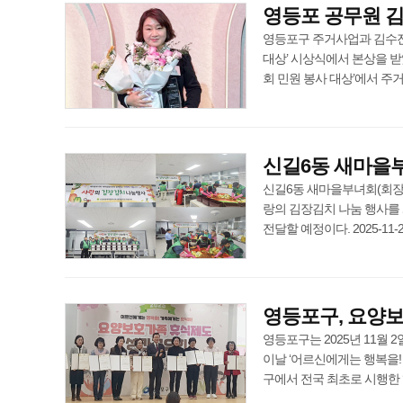
영등포 공무원 김
영등포구 주거사업과 김수진 
대상’ 시상식에서 본상을 받았
회 민원 봉사 대상’에서 주거사업과
신길6동 새마을부
신길6동 새마을부녀회(회장 
랑의 김장김치 나눔 행사를 
전달할 예정이다. 2025-11-25 
영등포구, 요양보
영등포구는 2025년 11월
이날 ‘어르신에게는 행복을!
구에서 전국 최초로 시행한 ‘요양보