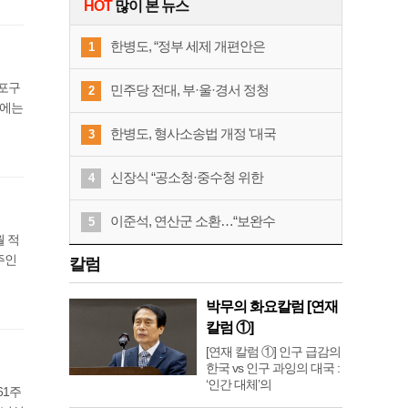
HOT
많이 본 뉴스
한병도, “정부 세제 개편안은
1
등포구
민주당 전대, 부·울·경서 정청
2
회에는
한병도, 형사소송법 개정 '대국
3
신장식 “공소청·중수청 위한
4
이준석, 연산군 소환…“보완수
5
월 적
주인
칼럼
박무의 화요칼럼 [연재
칼럼 ①]
[연재 칼럼 ①] 인구 급감의
한국 vs 인구 과잉의 대국 :
‘인간 대체’의
61주