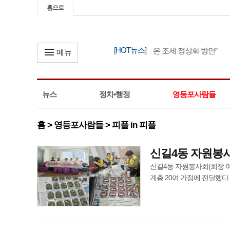
홈으로
[HOT뉴스]
한병도, “정부 세제 개편안은 조세 정상화 방안”
메뉴
뉴스
정치•행정
영등포사람들
홈 > 영등포사람들 > 피플 in 피플
신길4동 자원봉사
신길4동 자원봉사회(회장 여
계층 20여 가정에 전달했다. 202