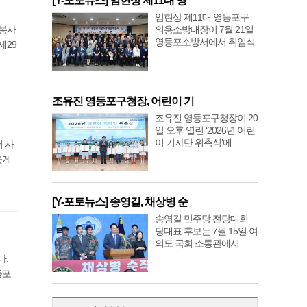
[Y-포토뉴스] 임현상 제11대 영
임현상 제11대 영등포구
 봉사
의용소방대장이 7월 21일
영등포소방서에서 취임식
제29
조유진 영등포구청장, 어린이 기
조유진 영등포구청장이 20
일 오후 열린 ‘2026년 어린
이 기자단 위촉식’에
서 사
웃게
[Y-포토뉴스] 송영길, 채상병 순
송영길 민주당 전당대회
당대표 후보는 7월 15일 여
의도 국회 소통관에서
다.
등포