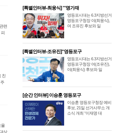
[특별인터뷰-최웅식] “‘명가재
영등포시대는 6.3지방선거
영등포구청장 야(최웅식),
여 조유진 후보와 일
 관련
 피
[특별인터뷰-조유진]“영등포구
영등포시대는 6.3지방선거
영등포구청장 여(조유진),
야(최웅식) 후보와 일
 친
 주
[순간 인터뷰] 이승훈 영등포구
이승훈 영등포구청장 예비
후보, 21일 선거사무소 개
소식 개최 “이재명 대
효율
 대상