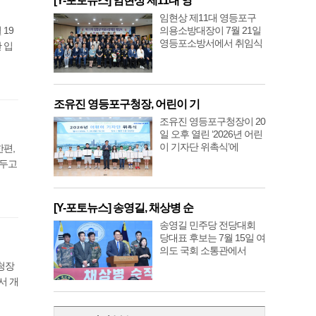
[Y-포토뉴스] 임현상 제11대 영
임현상 제11대 영등포구
19
의용소방대장이 7월 21일
영등포소방서에서 취임식
 입
조유진 영등포구청장, 어린이 기
조유진 영등포구청장이 20
일 오후 열린 ‘2026년 어린
이 기자단 위촉식’에
한편,
앞두고
[Y-포토뉴스] 송영길, 채상병 순
송영길 민주당 전당대회
당대표 후보는 7월 15일 여
의도 국회 소통관에서
구청장
서 개