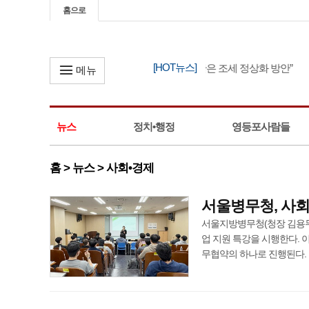
홈으로
[HOT뉴스]
한병도, “정부 세제 개편안은 조세 정상화 방안”
메뉴
뉴스
정치•행정
영등포사람들
홈 > 뉴스 > 사회•경제
서울병무청, 사
서울지방병무청(청장 김용무)
업 지원 특강을 시행한다. 
무협약의 하나로 진행된다. 특강 