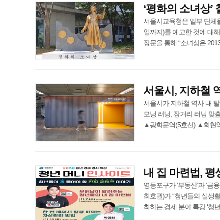
‘평화의 소녀상’ 
서울시교육청은 일부 단체들이 
일까지)를 예고한 것에 대해
장문을 통해 “소녀상은 2013년과 
서울시, 지하철 
서울시가 지하철 역사 내 탈
모닝 러닝, 장거리 러닝 맞
▲광화문역(5호선) ▲회현역(4호선
내 집 마련법, 
영등포구가 ‘부동산’과 ‘금
최호권)가 “청년들의 실생활
최하는 경제 분야 특강 ‘청년 202