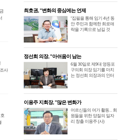
최호권, “변화의 중심에는 언제
연금
서
“집필을 통해 임기 4년 동
안 주민과 함께한 희로애
락을 기록으로 남길 것
정선희 의장, “아쉬움이 남는
명
6월 30일로 제9대 영등포
구의회 의장 임기를 마치
 조사
는 정선희 의장과의 인터
이용주 지회장, “많은 변화가
어르신들의 여가 활동... 회
 호
원들을 위한 양질의 일자
리 창출 이용주 (사)
불