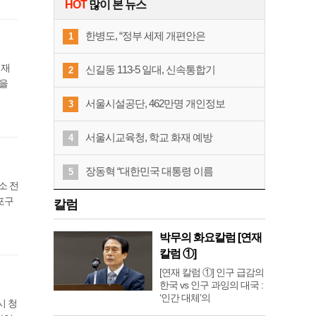
HOT
많이 본 뉴스
한병도, “정부 세제 개편안은
1
 재
신길동 113-5 일대, 신속통합기
2
식을
서울시설공단, 462만명 개인정보
3
서울시교육청, 학교 화재 예방
4
장동혁 “대한민국 대통령 이름
5
소 전
포구
칼럼
박무의 화요칼럼 [연재
칼럼 ①]
[연재 칼럼 ①] 인구 급감의
한국 vs 인구 과잉의 대국 :
‘인간 대체’의
시 청