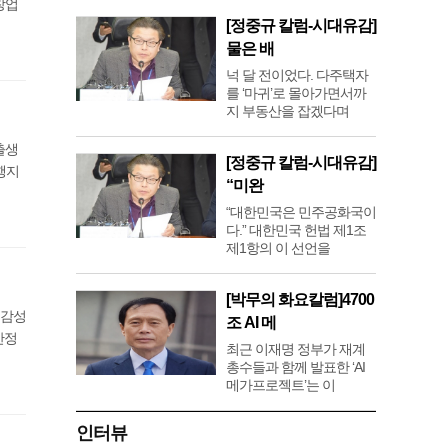
창업
[정중규 칼럼-시대유감]
물은 배
넉 달 전이었다. 다주택자
를 ‘마귀’로 몰아가면서까
지 부동산을 잡겠다며
출생
[정중규 칼럼-시대유감]
행지
“미완
“대한민국은 민주공화국이
다.” 대한민국 헌법 제1조
제1항의 이 선언을
[박무의 화요칼럼]4700
 감성
조 AI 메
안정
최근 이재명 정부가 재계
총수들과 함께 발표한 ‘AI
메가프로젝트’는 이
인터뷰