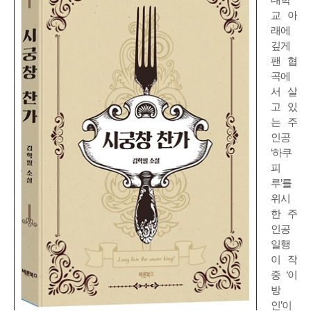
교 아
래에
깊게
팬 협
곡에
서 살
고 있
는 주
인공
‘하쿠
피
루’를
위시
한 주
인공
일행
이 작
중 ‘이
방
인’이