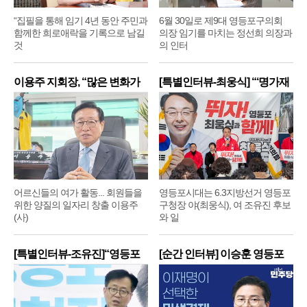
“집필을 통해 임기 4년 동안 주민과
6월 30일로 제9대 영등포구의회
함께한 희로애락을 기록으로 남길
의장 임기를 마치는 정선희 의장과
것
의 인터
이용주 지회장, “많은 변화가
[특별인터뷰-최웅식] “‘명가재
어르신들의 여가 활동... 회원들을
영등포시대는 6.3지방선거 영등포
위한 양질의 일자리 창출 이용주
구청장 야(최웅식), 여 조유진 후보
(사)
와 일
[특별인터뷰-조유진]“영등포
[순간 인터뷰] 이승훈 영등포
구
구