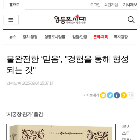
홈으로
로그인
회원가입
기사제보
뉴스
정치•행정
영등포사람들
칼럼•만평
문화•체육
독자광장
불완전한 ‘믿음’, "경험을 통해 형성
되는 것"
입력날짜 2025-02-04 15:37:17
기사보내기
‘시궁창 찬가’ 출간
로이
스터
대학