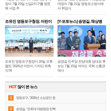
장이 7월 23일 신길2지구를 방문
대장이 7월 21일 영등포소방서에
해 사업 추
서 취임식
조유진 영등포구청장, 어린이
[Y-포토뉴스] 송영길, 채상병
기
순
조유진 영등포구청장이 20일 오후
송영길 민주당 전당대회 당대표 후
열린 ‘2026년 어린이 기자단 위촉
보는 7월 15일 여의도 국회 소통관
식’에
에서
HOT
많이 본 뉴스
1
영등포구, ‘2026년 소상공인 창
2
송영길, “조희대 대법원장 탄핵