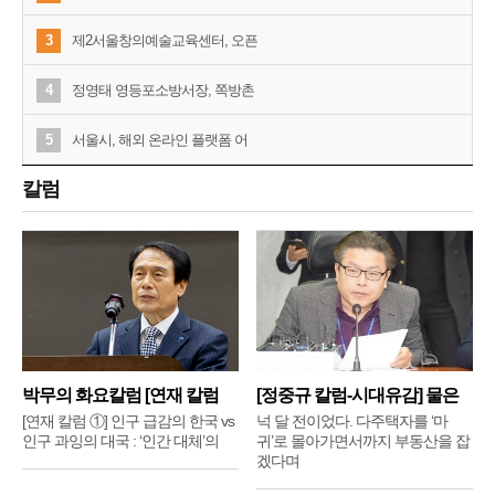
3
제2서울창의예술교육센터, 오픈
4
정영태 영등포소방서장, 쪽방촌
5
서울시, 해외 온라인 플랫폼 어
칼럼
박무의 화요칼럼 [연재 칼럼
[정중규 칼럼-시대유감] 물은
①]
배
[연재 칼럼 ①] 인구 급감의 한국 vs
넉 달 전이었다. 다주택자를 ‘마
인구 과잉의 대국 : ‘인간 대체’의
귀’로 몰아가면서까지 부동산을 잡
겠다며