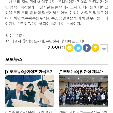
수천 년의 지식 위에서 살고 있는 우리들이자 ‘진화의 완전체’가 아
닌 ‘종속과목강문계’의 철저한 분류 속에서 그저 한 자리를 차지하고
있을 뿐인 우리 중 해당 담론에서 벗어날 수 있는 사람은 없을 것이
다. 어쩌면 하쿠피루를 위시한 주인공 일행을 빌려 써낸 우리들의 이
야기일 수도 있겠다는 생각이 들게 하는 소설이다.
김수현 기자
<저작권자 ⓒ 영등포시대, 무단전재 및 재배포 금지>
기사보내기
포토뉴스
[Y-포토뉴스] 이성훈 한국토지
[Y-포토뉴스] 임현상 제11대
주
영
이성훈 한국토지주택공사(LH) 사
임현상 제11대 영등포구 의용소방