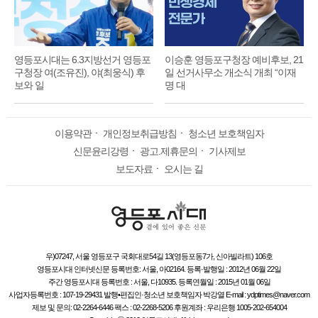
영등포시대는 6.3지방선거 영등포
이승훈 영등포구청장 예비후보, 21
구청장 여(조유진), 야(최웅식) 후
일 선거사무소 개소식 개최 “이재
보와 일
명 대
이용약관
ㆍ
개인정보취급방침
ㆍ
청소년 보호책임자
신문윤리강령
ㆍ
광고.제휴문의
ㆍ
기사제보
보도자료
ㆍ
오시는 길
우)07247, 서울 영등포구 국회대로54길 13(영등포동7가, 신아빌라트) 106호
영등포시대 인터넷신문 등록번호: 서울, 아02164. 등록·발행일 : 2012년 06월 22일
주간 영등포시대 등록번호 : 서울, 다10935. 등록연월일 : 2015년 01월 06일
사업자등록번호 : 107-19-29431 발행•편집인·청소년 보호책임자 박강열 E-mail : ydptimes@naver.com
제보 및 문의: 02-2264-6446 팩스 : 02-2268-5206 후원계좌 : 우리은행 1005-202-654004