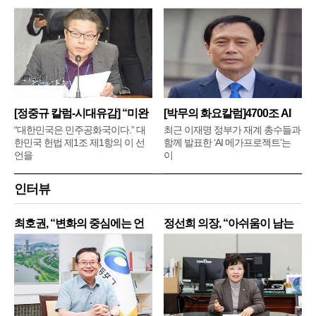
[정중규 칼럼-시대유감] “미완
[박무의 화요칼럼]4700조 AI
메
“대한민국은 민주공화국이다.” 대
최근 이재명 정부가 재계 총수들과
한민국 헌법 제1조 제1항의 이 선
함께 발표한 ‘AI 메가프로젝트’는
언을
이
인터뷰
최호권, “변화의 중심에는 언
정선희 의장, “아쉬움이 남는
제