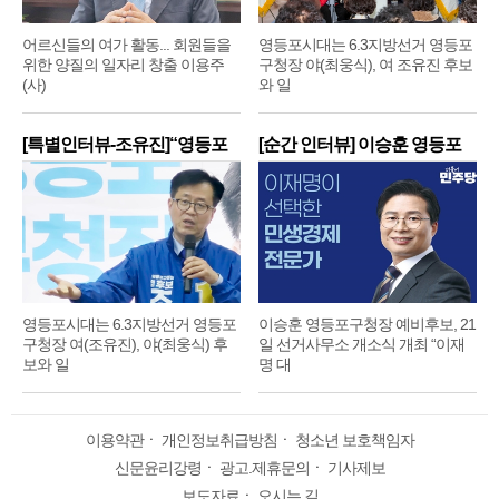
어르신들의 여가 활동... 회원들을
영등포시대는 6.3지방선거 영등포
위한 양질의 일자리 창출 이용주
구청장 야(최웅식), 여 조유진 후보
(사)
와 일
[특별인터뷰-조유진]“영등포
[순간 인터뷰] 이승훈 영등포
구
구
영등포시대는 6.3지방선거 영등포
이승훈 영등포구청장 예비후보, 21
구청장 여(조유진), 야(최웅식) 후
일 선거사무소 개소식 개최 “이재
보와 일
명 대
이용약관
ㆍ
개인정보취급방침
ㆍ
청소년 보호책임자
신문윤리강령
ㆍ
광고.제휴문의
ㆍ
기사제보
보도자료
ㆍ
오시는 길