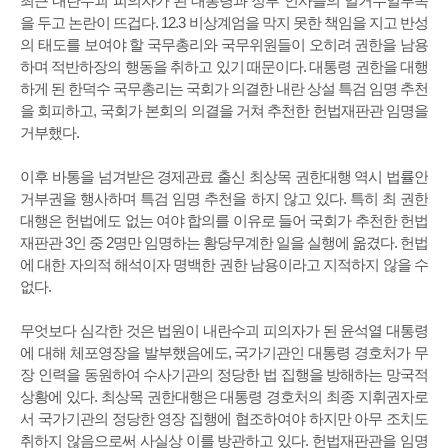
최근 내란수괴 피의자가 된 대통령과 정부 인사들의 일거수일투족
을 두고 논란이 뜨겁다. 12.3 비상계엄을 막지 못한 책임을 지고 반성
의 태도를 보여야 할 국무총리와 국무위원들이 오히려 권한을 남용
하며 적반하장의 행동을 취하고 있기 때문이다. 대통령 권한을 대행
하게 된 한덕수 국무총리는 국회가 의결한 내란 상설 특검 임명 추천
을 회피하고, 국회가 본회의 의결을 거쳐 추천한 헌법재판관 임명을
거부했다.
이후 바통을 넘겨받은 경제관료 출신 최상목 권한대행 역시 법률안
거부권을 행사하며 특검 임명 추천을 하지 않고 있다. 특히 최 권한
대행은 헌법에도 없는 여야 합의를 이유로 들어 국회가 추천한 헌법
재판관 3인 중 2명만 임명하는 황당무계한 일을 실행에 옮겼다. 헌법
에 대한 자의적 해석이자 명백한 권한 남용이라고 지적하지 않을 수
없다.
무엇보다 심각한 것은 법원이 내란수괴 피의자가 된 윤석열 대통령
에 대해 체포영장을 발부했음에도, 국가기관인 대통령 경호처가 무
장 인력을 동원하여 수사기관의 정당한 법 집행을 방해하는 망국적
상황에 있다. 최상목 권한대행은 대통령 경호처의 최종 지휘권자로
서 국가기관의 정당한 영장 집행에 협조하여야 하지만 아무 조치도
취하지 않음으로써 사실상 이를 방관하고 있다. 헌법재판관을 임명