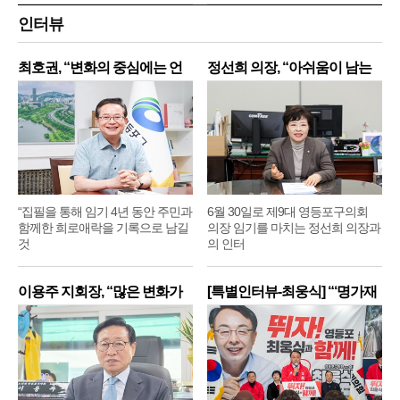
인터뷰
최호권, “변화의 중심에는 언
정선희 의장, “아쉬움이 남는
제
“집필을 통해 임기 4년 동안 주민과
6월 30일로 제9대 영등포구의회
함께한 희로애락을 기록으로 남길
의장 임기를 마치는 정선희 의장과
것
의 인터
이용주 지회장, “많은 변화가
[특별인터뷰-최웅식] “‘명가재