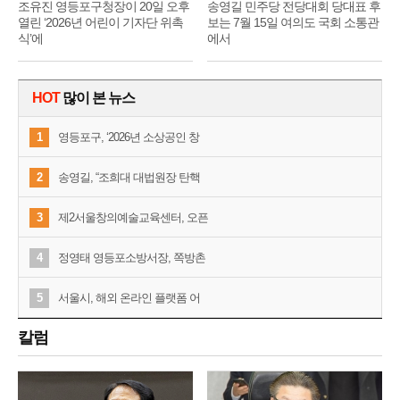
조유진 영등포구청장이 20일 오후
송영길 민주당 전당대회 당대표 후
열린 ‘2026년 어린이 기자단 위촉
보는 7월 15일 여의도 국회 소통관
식’에
에서
HOT
많이 본 뉴스
1
영등포구, ‘2026년 소상공인 창
2
송영길, “조희대 대법원장 탄핵
3
제2서울창의예술교육센터, 오픈
4
정영태 영등포소방서장, 쪽방촌
5
서울시, 해외 온라인 플랫폼 어
칼럼