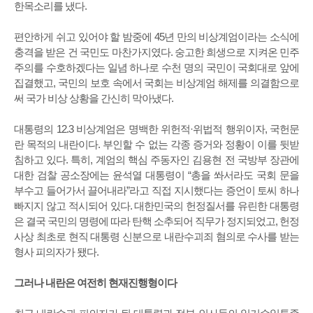
한목소리를 냈다.
편안하게 쉬고 있어야 할 밤중에 45년 만의 비상계엄이라는 소식에
충격을 받은 건 국민도 마찬가지였다. 숭고한 희생으로 지켜온 민주
주의를 수호하겠다는 일념 하나로 수천 명의 국민이 국회대로 앞에
집결했고, 국민의 보호 속에서 국회는 비상계엄 해제를 의결함으로
써 국가 비상 상황을 간신히 막아냈다.
대통령의 12.3 비상계엄은 명백한 위헌적·위법적 행위이자, 국헌문
란 목적의 내란이다. 부인할 수 없는 각종 증거와 정황이 이를 뒷받
침하고 있다. 특히, 계엄의 핵심 주동자인 김용현 전 국방부 장관에
대한 검찰 공소장에는 윤석열 대통령이 “총을 쏴서라도 국회 문을
부수고 들어가서 끌어내라”라고 직접 지시했다는 증언이 토씨 하나
빠지지 않고 적시되어 있다. 대한민국의 헌정질서를 유린한 대통령
은 결국 국민의 명령에 따라 탄핵 소추되어 직무가 정지되었고, 헌정
사상 최초로 현직 대통령 신분으로 내란수괴죄 혐의로 수사를 받는
형사 피의자가 됐다.
그러나 내란은 여전히 현재진행형이다