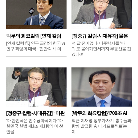
박무의 화요칼럼 [연재 칼럼
[정중규 칼럼-시대유감] 물은
①]
배
[연재 칼럼 ①] 인구 급감의 한국 vs
넉 달 전이었다. 다주택자를 ‘마
인구 과잉의 대국 : ‘인간 대체’의
귀’로 몰아가면서까지 부동산을 잡
겠다며
[정중규 칼럼-시대유감] “미완
[박무의 화요칼럼]4700조 AI
메
“대한민국은 민주공화국이다.” 대
최근 이재명 정부가 재계 총수들과
한민국 헌법 제1조 제1항의 이 선
함께 발표한 ‘AI 메가프로젝트’는
언을
이