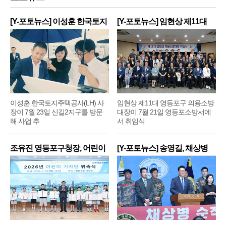
[Y-포토뉴스] 이성훈 한국토지
[Y-포토뉴스] 임현상 제11대
주
영
이성훈 한국토지주택공사(LH) 사
임현상 제11대 영등포구 의용소방
장이 7월 23일 신길2지구를 방문
대장이 7월 21일 영등포소방서에
해 사업 추
서 취임식
조유진 영등포구청장, 어린이
[Y-포토뉴스] 송영길, 채상병
기
순