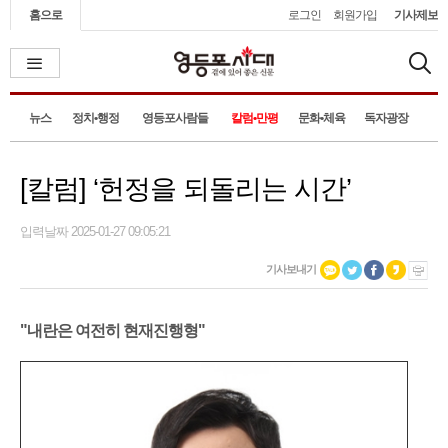
홈으로
로그인
회원가입
기사제보
뉴스
정치•행정
영등포사람들
칼럼•만평
문화•체육
독자광장
[칼럼] ‘헌정을 되돌리는 시간’
입력날짜 2025-01-27 09:05:21
기사보내기
"내란은 여전히 현재진행형"