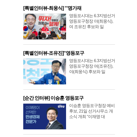
[특별인터뷰-최웅식] “‘명가재
영등포시대는 6.3지방선거
영등포구청장 야(최웅식),
여 조유진 후보와 일
[특별인터뷰-조유진]“영등포구
영등포시대는 6.3지방선거
영등포구청장 여(조유진),
야(최웅식) 후보와 일
[순간 인터뷰] 이승훈 영등포구
이승훈 영등포구청장 예비
후보, 21일 선거사무소 개
소식 개최 “이재명 대