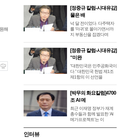
[정중규 칼럼-시대유감]
물은 배
넉 달 전이었다. 다주택자
를 ‘마귀’로 몰아가면서까
동원해
지 부동산을 잡겠다며
[정중규 칼럼-시대유감]
“미완
“대한민국은 민주공화국이
다.” 대한민국 헌법 제1조
제1항의 이 선언을
[박무의 화요칼럼]4700
조 AI 메
최근 이재명 정부가 재계
총수들과 함께 발표한 ‘AI
메가프로젝트’는 이
인터뷰