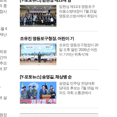
[Y-포토뉴스] 임현상 제11대 영
과 충
임현상 제11대 영등포구
의용소방대장이 7월 21일
 참사
영등포소방서에서 취임식
월 4
별재난
조유진 영등포구청장, 어린이 기
조유진 영등포구청장이 20
일 오후 열린 ‘2026년 어린
 위로
이 기자단 위촉식’에
기간까
 추모
 37
[Y-포토뉴스] 송영길, 채상병 순
송영길 민주당 전당대회
.
당대표 후보는 7월 15일 여
의도 국회 소통관에서
에 설
위원장