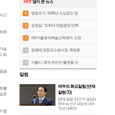
HOT
많이 본 뉴스
영등포구, ‘2026년 소상공인 창
1
 사고
송영길, “조희대 대법원장 탄핵
2
책위원
제2서울창의예술교육센터, 오픈
3
 가슴
정영태 영등포소방서장, 쪽방촌
4
고 밝
서울시, 해외 온라인 플랫폼 어
5
 꼼꼼
칼럼
박무의 화요칼럼 [연재
풍토를
칼럼 ①]
 심은
[연재 칼럼 ①] 인구 급감의
한국 vs 인구 과잉의 대국 :
‘인간 대체’의
자 합