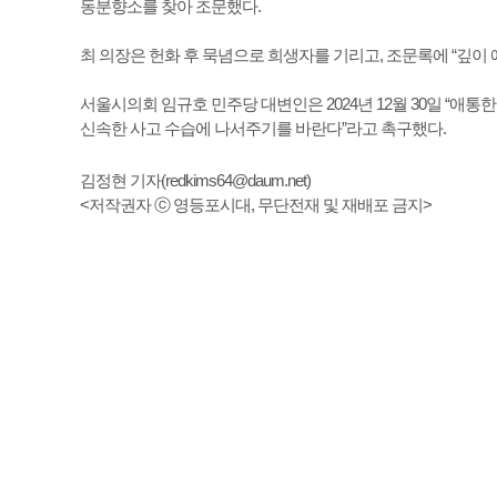
동분향소를 찾아 조문했다.
최 의장은 헌화 후 묵념으로 희생자를 기리고, 조문록에 “깊이
서울시의회 임규호 민주당 대변인은 2024년 12월 30일 “애
신속한 사고 수습에 나서주기를 바란다”라고 촉구했다.
김정현 기자(
redkims64@daum.net
)
<저작권자 ⓒ 영등포시대, 무단전재 및 재배포 금지>