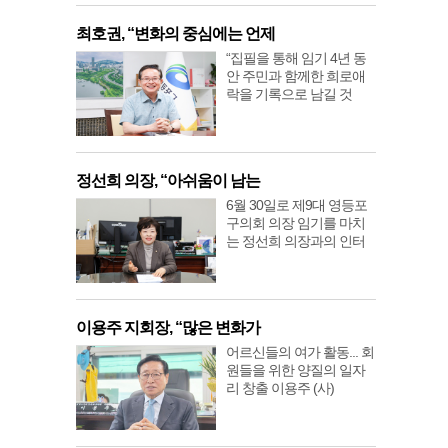
최호권, “변화의 중심에는 언제
“집필을 통해 임기 4년 동
안 주민과 함께한 희로애
락을 기록으로 남길 것
정선희 의장, “아쉬움이 남는
6월 30일로 제9대 영등포
구의회 의장 임기를 마치
는 정선희 의장과의 인터
이용주 지회장, “많은 변화가
어르신들의 여가 활동... 회
원들을 위한 양질의 일자
리 창출 이용주 (사)