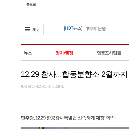
홈으로
[HOT뉴스]
영등포구, ‘2026년 소상공인 창업아카데미’ 운영
메뉴
뉴스
정치•행정
영등포사람들
12.29 참사...합동분향소 2월까
입력날짜 2025-01-06 15:39:25
민주당,‘12.29 항공참사특별법 신속하게 제정' 약속