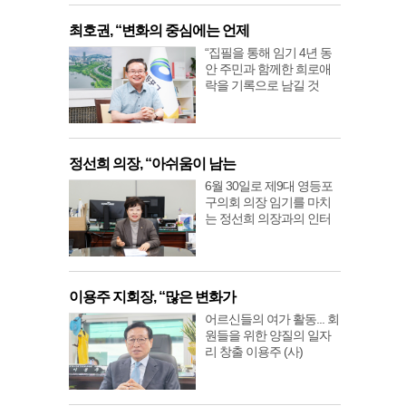
최호권, “변화의 중심에는 언제
“집필을 통해 임기 4년 동
안 주민과 함께한 희로애
락을 기록으로 남길 것
정선희 의장, “아쉬움이 남는
6월 30일로 제9대 영등포
구의회 의장 임기를 마치
는 정선희 의장과의 인터
이용주 지회장, “많은 변화가
어르신들의 여가 활동... 회
원들을 위한 양질의 일자
리 창출 이용주 (사)