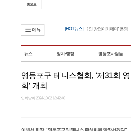
홈으로
[HOT뉴스]
영등포구, ‘2026년 소상공인 창업아카데미’ 운영
메뉴
뉴스
정치•행정
영등포사람들
영등포구 테니스협회, ‘제31회
회’ 개최
입력날짜 2024-10-02 18:42:40
이병서 회장, “영등포구의 테니스 활성화에 앞장서겠다”