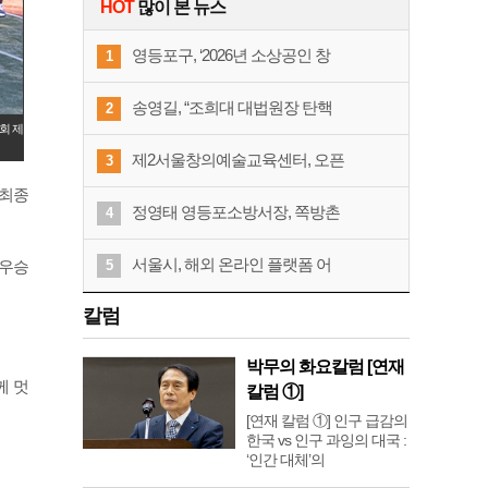
HOT
많이 본 뉴스
영등포구, ‘2026년 소상공인 창
1
송영길, “조희대 대법원장 탄핵
2
회 제
제2서울창의예술교육센터, 오픈
3
 최종
정영태 영등포소방서장, 쪽방촌
4
서울시, 해외 온라인 플랫폼 어
5
준우승
칼럼
박무의 화요칼럼 [연재
께 멋
칼럼 ①]
[연재 칼럼 ①] 인구 급감의
한국 vs 인구 과잉의 대국 :
‘인간 대체’의