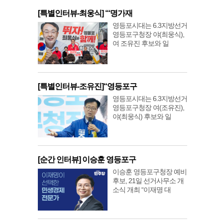
[특별인터뷰-최웅식] “‘명가재
영등포시대는 6.3지방선거
영등포구청장 야(최웅식),
여 조유진 후보와 일
[특별인터뷰-조유진]“영등포구
영등포시대는 6.3지방선거
영등포구청장 여(조유진),
야(최웅식) 후보와 일
[순간 인터뷰] 이승훈 영등포구
이승훈 영등포구청장 예비
후보, 21일 선거사무소 개
소식 개최 “이재명 대