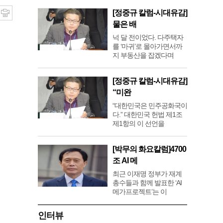
[정중규 칼럼-시대유감]
물은 배
넉 달 전이었다. 다주택자
를 ‘마귀’로 몰아가면서까
지 부동산을 잡겠다며
[정중규 칼럼-시대유감]
“미완
“대한민국은 민주공화국이
다.” 대한민국 헌법 제1조
제1항의 이 선언을
[박무의 화요칼럼]4700
조 AI 메
최근 이재명 정부가 재계
총수들과 함께 발표한 ‘AI
메가프로젝트’는 이
인터뷰