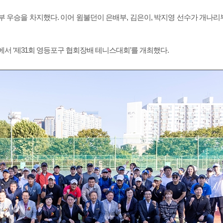
 우승을 차지했다. 이어 윔불던이 은배부, 김은이, 박지영 선수가 개나리
에서 ‘제31회 영등포구 협회장배 테니스대회’를 개최했다.