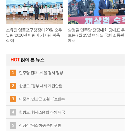
조유진 영등포구청장이 20일 오후
송영길 민주당 전당대회 당대표 후
열린 ‘2026년 어린이 기자단 위촉
보는 7월 15일 여의도 국회 소통관
식’에
에서
HOT
많이 본 뉴스
1
민주당 전대, 부·울·경서 정청
2
한병도, “정부 세제 개편안은
3
이준석, 연산군 소환…“보완수
4
한병도, 형사소송법 개정 '대국
5
신장식 “공소청·중수청 위한