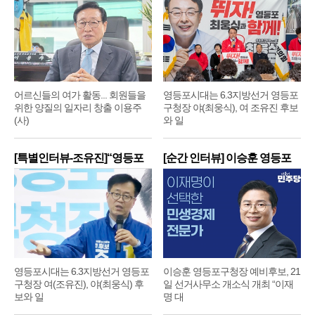
어르신들의 여가 활동... 회원들을
영등포시대는 6.3지방선거 영등포
위한 양질의 일자리 창출 이용주
구청장 야(최웅식), 여 조유진 후보
(사)
와 일
[특별인터뷰-조유진]“영등포
[순간 인터뷰] 이승훈 영등포
구
구
영등포시대는 6.3지방선거 영등포
이승훈 영등포구청장 예비후보, 21
구청장 여(조유진), 야(최웅식) 후
일 선거사무소 개소식 개최 “이재
보와 일
명 대