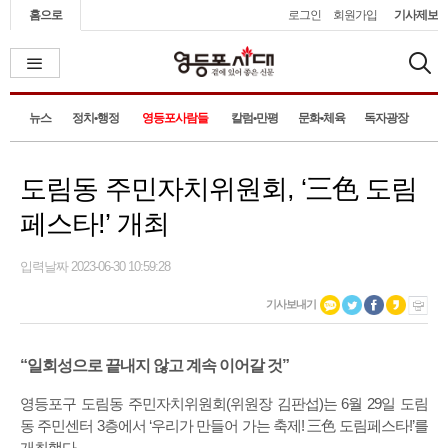
홈으로
로그인
회원가입
기사제보
뉴스
정치•행정
영등포사람들
칼럼•만평
문화•체육
독자광장
도림동 주민자치위원회, ‘三色 도림
페스타!’ 개최
입력날짜 2023-06-30 10:59:28
기사보내기
“일회성으로 끝내지 않고 계속 이어갈 것”
영등포구 도림동 주민자치위원회(위원장 김판섭)는 6월 29일 도림
동 주민센터 3층에서 ‘우리가 만들어 가는 축제! 三色 도림페스타!’를
개최했다.