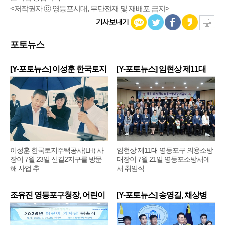
<저작권자 ⓒ 영등포시대, 무단전재 및 재배포 금지>
기사보내기
포토뉴스
[Y-포토뉴스] 이성훈 한국토지
[Y-포토뉴스] 임현상 제11대
주
영
이성훈 한국토지주택공사(LH) 사
임현상 제11대 영등포구 의용소방
장이 7월 23일 신길2지구를 방문
대장이 7월 21일 영등포소방서에
해 사업 추
서 취임식
조유진 영등포구청장, 어린이
[Y-포토뉴스] 송영길, 채상병
기
순