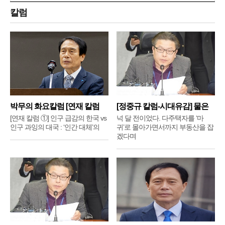
칼럼
박무의 화요칼럼 [연재 칼럼
[정중규 칼럼-시대유감] 물은
①]
배
[연재 칼럼 ①] 인구 급감의 한국 vs
넉 달 전이었다. 다주택자를 ‘마
인구 과잉의 대국 : ‘인간 대체’의
귀’로 몰아가면서까지 부동산을 잡
겠다며