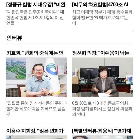
[정중규 칼럼-시대유감] “미완
[박무의 화요칼럼]4700조 AI
메
“대한민국은 민주공화국이다.” 대
최근 이재명 정부가 재계 총수들과
한민국 헌법 제1조 제1항의 이 선
함께 발표한 ‘AI 메가프로젝트’는
언을
이
인터뷰
최호권, “변화의 중심에는 언
정선희 의장, “아쉬움이 남는
제
“집필을 통해 임기 4년 동안 주민과
6월 30일로 제9대 영등포구의회
함께한 희로애락을 기록으로 남길
의장 임기를 마치는 정선희 의장과
것
의 인터
이용주 지회장, “많은 변화가
[특별인터뷰-최웅식] “‘명가재