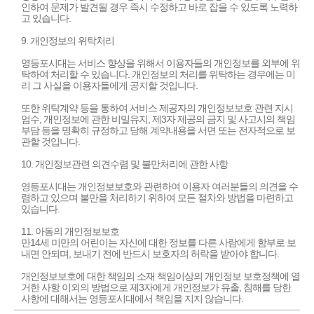
인하여 문제가 발견될 경우 즉시 수정하고 바로 잡을 수 있도록 노력하
고 있습니다.
9. 개인정보의 위탁처리
영등포시대는 서비스 향상을 위해서 이용자들의 개인정보를 외부에 위
탁하여 처리할 수 있습니다. 개인정보의 처리를 위탁하는 경우에는 미
리 그 사실을 이용자들에게 공지할 것입니다.
또한 위탁계약 등을 통하여 서비스 제공자의 개인정보보호 관련 지시
엄수, 개인정보에 관한 비밀유지, 제3자 제공의 금지 및 사고시의 책임
부담 등을 명확히 규정하고 당해 계약내용을 서면 또는 전자적으로 보
관할 것입니다.
10. 개인정보관련 의견수렴 및 불만처리에 관한 사항
영등포시대는 개인정보보호와 관련하여 이용자 여러분들의 의견을 수
렴하고 있으며 불만을 처리하기 위하여 모든 절차와 방법을 마련하고
있습니다.
11. 아동의 개인정보보호
만14세 미만의 어린이는 자신에 대한 정보를 다른 사람에게 함부로 보
내면 안되며, 보내기 전에 반드시 보호자의 허락을 받아야 합니다.
개인정보보호에 대한 책임의 소재 책임이상의 개인정보 보호정책에 열
거한 사항 이외의 방법으로 제3자에게 개인정보가 유출, 침해를 당한
사항에 대해서는 영등포시대에서 책임을 지지 않습니다.