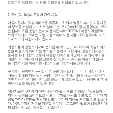
용도로도 열람 또는 이용할 수 없도록 처리하고 있습니다.
7. 쿠키(Cookie)의 운영에 관한 사항
이용자들에게 맞춤서비스를 제공하기 위해서 영등포시대는 이용자들
의 정보를 저장하고 수시로 불러오는 '쿠키(cookie)'를 사용합니다. 쿠키
는 웹사이트를 운영하는데 이용되는 서버(HTTP)가 이용자의 컴퓨터
브라우저에게 보내는 소량의 정보이며 이용자들의 PC 컴퓨터내의 하
드디스크에 저장되기도 합니다.
이용자들이 영등포시대에 접속한 후 로그인(LOG-IN)하여 회원서비스
등을 이용하기 위해서는 쿠키를 허용하셔야 합니다. 영등포시대는 이
용자들에게 적합하고 보다 유용한 서비스를 제공하기 위해서 쿠키를
이용하여 아이디에 대한 정보를 찾아냅니다. 쿠키는 이용자의 컴퓨터
는 식별하지만 이용자를 개인적으로 식별하지는 않습니다.
쿠키를 이용하여 이용자들이 방문한 영등포시대의 각 서비스와 웹 사
이트들에 대한 방문 및 이용형태, 인기 검색어, 이용자 규모 등을 파악
하여 더욱 더 편리한 서비스를 만들어 제공할 수 있고 이용자에게 최적
화된 정보를 제공할 수 있습니다.
이용자들은 쿠키에 대하여 사용여부를 선택할 수 있습니다. 웹브라우
저에서 옵션을 설정함으로써 모든 쿠키를 허용할 수도 있고, 쿠키가 저
장될 때마다 확인을 거치거나, 모든 쿠키의 저장을 거부할 수도 있습니
다. 다만, 쿠키의 저장을 거부할 경우에는 로그인이 필요한 영등포시대
의 일부 서비스는 이용할 수 없습니다.