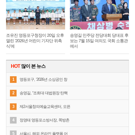
조유진 영등포구청장이 20일 오후
송영길 민주당 전당대회 당대표 후
열린 ‘2026년 어린이 기자단 위촉
보는 7월 15일 여의도 국회 소통관
식’에
에서
HOT
많이 본 뉴스
1
영등포구, ‘2026년 소상공인 창
2
송영길, “조희대 대법원장 탄핵
3
제2서울창의예술교육센터, 오픈
4
정영태 영등포소방서장, 쪽방촌
5
서울시, 해외 온라인 플랫폼 어