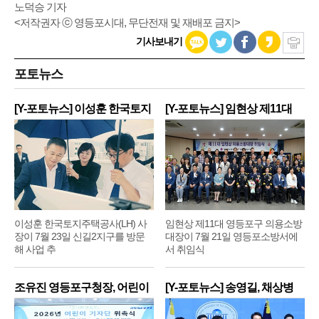
노덕승 기자
<저작권자 ⓒ 영등포시대, 무단전재 및 재배포 금지>
기사보내기
포토뉴스
[Y-포토뉴스] 이성훈 한국토지
[Y-포토뉴스] 임현상 제11대
주
영
이성훈 한국토지주택공사(LH) 사
임현상 제11대 영등포구 의용소방
장이 7월 23일 신길2지구를 방문
대장이 7월 21일 영등포소방서에
해 사업 추
서 취임식
조유진 영등포구청장, 어린이
[Y-포토뉴스] 송영길, 채상병
기
순