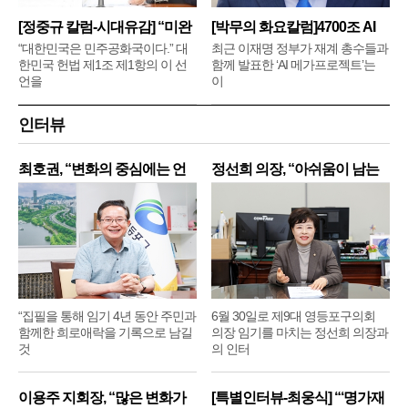
[정중규 칼럼-시대유감] “미완
[박무의 화요칼럼]4700조 AI
메
“대한민국은 민주공화국이다.” 대
최근 이재명 정부가 재계 총수들과
한민국 헌법 제1조 제1항의 이 선
함께 발표한 ‘AI 메가프로젝트’는
언을
이
인터뷰
최호권, “변화의 중심에는 언
정선희 의장, “아쉬움이 남는
제
“집필을 통해 임기 4년 동안 주민과
6월 30일로 제9대 영등포구의회
함께한 희로애락을 기록으로 남길
의장 임기를 마치는 정선희 의장과
것
의 인터
이용주 지회장, “많은 변화가
[특별인터뷰-최웅식] “‘명가재