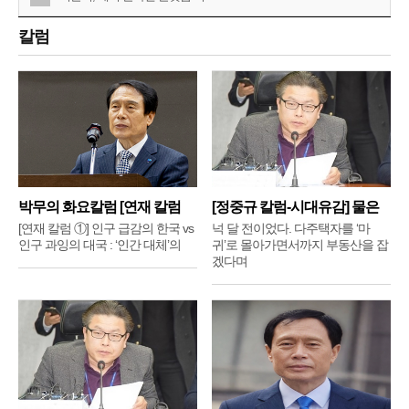
칼럼
박무의 화요칼럼 [연재 칼럼
[정중규 칼럼-시대유감] 물은
①]
배
[연재 칼럼 ①] 인구 급감의 한국 vs
넉 달 전이었다. 다주택자를 ‘마
인구 과잉의 대국 : ‘인간 대체’의
귀’로 몰아가면서까지 부동산을 잡
겠다며