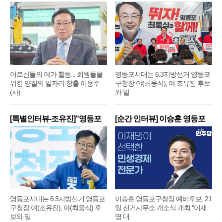
어르신들의 여가 활동... 회원들을
영등포시대는 6.3지방선거 영등포
위한 양질의 일자리 창출 이용주
구청장 야(최웅식), 여 조유진 후보
(사)
와 일
[특별인터뷰-조유진]“영등포
[순간 인터뷰] 이승훈 영등포
구
구
영등포시대는 6.3지방선거 영등포
이승훈 영등포구청장 예비후보, 21
구청장 여(조유진), 야(최웅식) 후
일 선거사무소 개소식 개최 “이재
보와 일
명 대