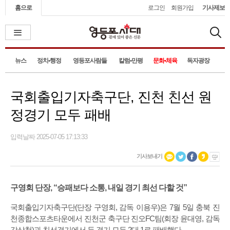
홈으로
로그인
회원가입
기사제보
뉴스
정치•행정
영등포사람들
칼럼•만평
문화•체육
독자광장
국회출입기자축구단, 진천 친선 원
정경기 모두 패배
입력날짜 2025-07-05 17:13:33
기사보내기
구영회 단장, “승패보다 소통, 내일 경기 최선 다할 것”
국회출입기자축구단(단장 구영회, 감독 이용우)은 7월 5일 충북 진
천종합스포츠타운에서 진천군 축구단 진오FC팀(회장 윤대영, 감독
강상철)과 친선경기에서 두 경기 모두 2대 1로 패배했다.