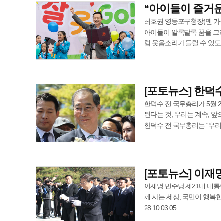
“아이들이 즐거운
최호권 영등포구청장(맨 가운
아이들이 알록달록 꿈을 그
럼 웃음소리가 들릴 수 있도록 최선
[포토뉴스] 한덕수
한덕수 전 국무총리가 5월 
된다는 것, 우리는 계속, 
한덕수 전 국무총리는 “우리 청년들
[포토뉴스] 이재
이재명 민주당 제21대 대통
께 사는 세상, 국민이 행복한
28 10:03:05