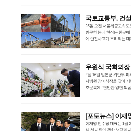
국토교통부, 건설
25일 오전 서울세종고속도로
방문한 붕괴 현장은 한곳에 
에 안전사고가 우려되는 대목이다.
우원식 국회의장 
2월 16일 일본군 위안부 
자병원 장례식장을 찾아 지
조문록에 ‘편안한 영면 되십시오’라
[포토뉴스] 이재명
이재명 민주당 대표는 1월 
심 첫 재판에 관한 생각과