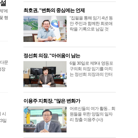
 설
최호권, “변화의 중심에는 언제
제’에
꽃 행
“집필을 통해 임기 4년 동
안 주민과 함께한 희로애
락을 기록으로 남길 것
정선희 의장, “아쉬움이 남는
 다문
6월 30일로 제9대 영등포
구의회 의장 임기를 마치
청장
는 정선희 의장과의 인터
이용주 지회장, “많은 변화가
어르신들의 여가 활동... 회
 시
원들을 위한 양질의 일자
리 창출 이용주 (사)
23일