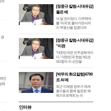
장과
[정중규 칼럼-시대유감]
물은 배
넉 달 전이었다. 다주택자
를 ‘마귀’로 몰아가면서까
지 부동산을 잡겠다며
 경
[정중규 칼럼-시대유감]
“미완
“대한민국은 민주공화국이
다.” 대한민국 헌법 제1조
제1항의 이 선언을
[박무의 화요칼럼]4700
크레인
조 AI 메
업체
최근 이재명 정부가 재계
총수들과 함께 발표한 ‘AI
메가프로젝트’는 이
인터뷰