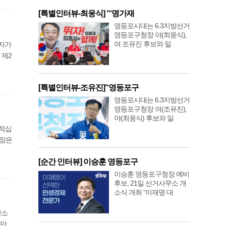
[특별인터뷰-최웅식] “‘명가재
영등포시대는 6.3지방선거
영등포구청장 야(최웅식),
여 조유진 후보와 일
기자가
 제2
[특별인터뷰-조유진]“영등포구
영등포시대는 6.3지방선거
영등포구청장 여(조유진),
야(최웅식) 후보와 일
천적십
의장은
[순간 인터뷰] 이승훈 영등포구
이승훈 영등포구청장 예비
후보, 21일 선거사무소 개
소식 개최 “이재명 대
항소
다만