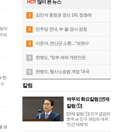
HOT
많이 본 뉴스
김민석 충청권 경선 1위, 정청래
1
취임식
민주당 전대, 부·울·경서 정청
2
포구의
이준석, 연산군 소환…“보완수
3
한병도, “정부 세제 개편안은
4
한병도, 형사소송법 개정 '대국
5
나-한
불구
칼럼
박무의 화요칼럼 [연재
칼럼 ①]
[연재 칼럼 ①] 인구 급감의
한국 vs 인구 과잉의 대국 :
‘인간 대체’의
을 맞