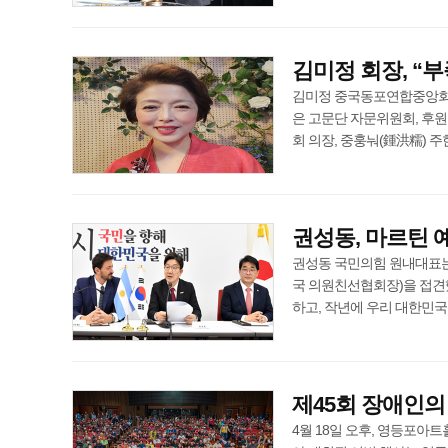
김미정 회장, “부
김미정 중국동포연합중앙회 제
은 고문단 자문위원회, 후
회 의장, 중훙눠(鍾洪糯) 주한중
권성동, 마르틴 
권성동 국민의힘 원내대표는 4
국 의원친선협회장)을 접견했
하고, 작년에 우리 대한민국의 상
제45회 장애인의 
4월 18일 오후, 영등포아트