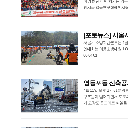
아 개최된 이번 행사는 영
전치국 영등포구장애인사랑나눔의집
[포토뉴스] 서울
서울시 소방재난본부는 4월 
연대회는 의용소방대원 1,000
08:04:01
영등포동 신축공
4월 11일 오후 2시 51분
구조물이 넘어지면서 도로의
가 고강도 콘크리트 파일을 박는 