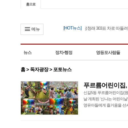
홈으로
[HOT뉴스]
김민석 충청권 경선 1위, 정청래 303표 차로 따돌려
메뉴
뉴스
정치•행정
영등포사람들
홈 > 독자광장 > 포토뉴스
푸르름어린이집, 
신길5동 푸르름어린이집(원장
날 개최된 ‘신나는 어린이
영유아들에게 즐거움을 선사했다. 