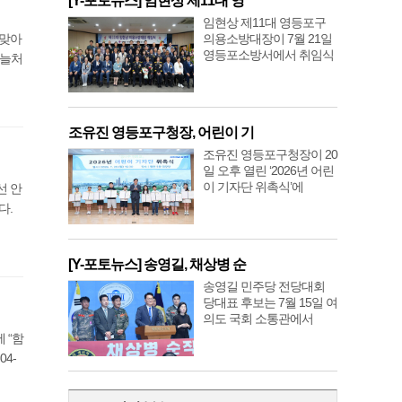
[Y-포토뉴스] 임현상 제11대 영
임현상 제11대 영등포구
 맞아
의용소방대장이 7월 21일
영등포소방서에서 취임식
오늘처
조유진 영등포구청장, 어린이 기
조유진 영등포구청장이 20
일 오후 열린 ‘2026년 어린
이 기자단 위촉식’에
선 안
다.
[Y-포토뉴스] 송영길, 채상병 순
송영길 민주당 전당대회
당대표 후보는 7월 15일 여
의도 국회 소통관에서
 “함
4-