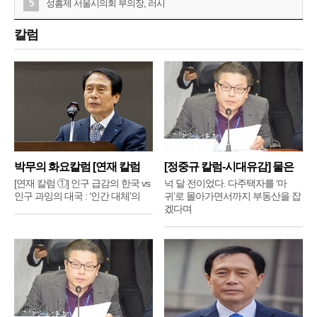
5
성흠제 서울시의회 부의장, 러시
칼럼
박무의 화요칼럼 [연재 칼럼
[정중규 칼럼-시대유감] 물은
①]
배
[연재 칼럼 ①] 인구 급감의 한국 vs
넉 달 전이었다. 다주택자를 ‘마
인구 과잉의 대국 : ‘인간 대체’의
귀’로 몰아가면서까지 부동산을 잡
겠다며