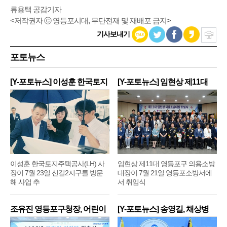
류용택 공감기자
<저작권자 ⓒ 영등포시대, 무단전재 및 재배포 금지>
기사보내기
포토뉴스
[Y-포토뉴스] 이성훈 한국토지
[Y-포토뉴스] 임현상 제11대
주
영
이성훈 한국토지주택공사(LH) 사
임현상 제11대 영등포구 의용소방
장이 7월 23일 신길2지구를 방문
대장이 7월 21일 영등포소방서에
해 사업 추
서 취임식
조유진 영등포구청장, 어린이
[Y-포토뉴스] 송영길, 채상병
기
순