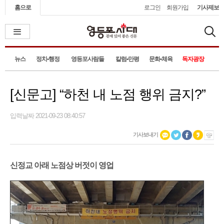
홈으로
로그인
회원가입
기사제보
뉴스
정치•행정
영등포사람들
칼럼•만평
문화•체육
독자광장
[신문고] “하천 내 노점 행위 금지?”
입력날짜 2021-09-23 08:40:57
기사보내기
신정교 아래 노점상 버젓이 영업