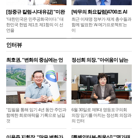
[정중규 칼럼-시대유감] “미완
[박무의 화요칼럼]4700조 AI
메
“대한민국은 민주공화국이다.” 대
최근 이재명 정부가 재계 총수들과
한민국 헌법 제1조 제1항의 이 선
함께 발표한 ‘AI 메가프로젝트’는
언을
이
인터뷰
최호권, “변화의 중심에는 언
정선희 의장, “아쉬움이 남는
제
“집필을 통해 임기 4년 동안 주민과
6월 30일로 제9대 영등포구의회
함께한 희로애락을 기록으로 남길
의장 임기를 마치는 정선희 의장과
것
의 인터
이용주 지회장, “많은 변화가
[특별인터뷰-최웅식] “‘명가재