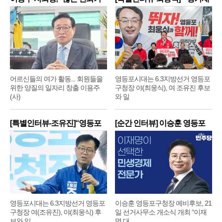
어르신들의 여가 활동... 회원들을
영등포시대는 6.3지방선거 영등포
위한 양질의 일자리 창출 이용주
구청장 야(최웅식), 여 조유진 후보
(사)
와 일
[특별인터뷰-조유진]“영등포
[순간 인터뷰] 이승훈 영등포
구
구
영등포시대는 6.3지방선거 영등포
이승훈 영등포구청장 예비후보, 21
구청장 여(조유진), 야(최웅식) 후
일 선거사무소 개소식 개최 “이재
보와 일
명 대