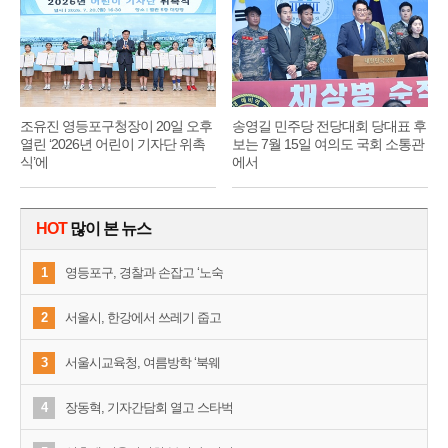
조유진 영등포구청장이 20일 오후
송영길 민주당 전당대회 당대표 후
열린 ‘2026년 어린이 기자단 위촉
보는 7월 15일 여의도 국회 소통관
식’에
에서
HOT
많이 본 뉴스
1
영등포구, 경찰과 손잡고 ‘노숙
2
서울시, 한강에서 쓰레기 줍고
3
서울시교육청, 여름방학 ‘북웨
4
장동혁, 기자간담회 열고 스타벅