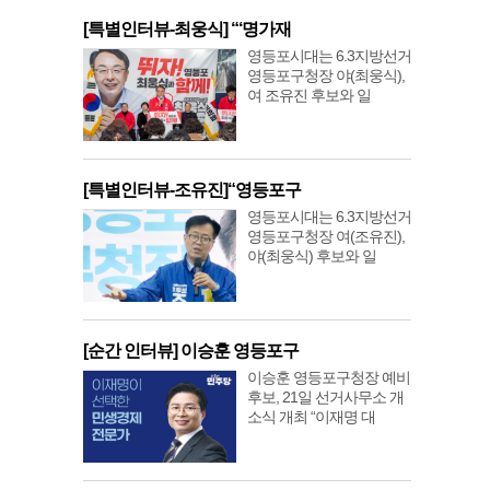
[특별인터뷰-최웅식] “‘명가재
영등포시대는 6.3지방선거
영등포구청장 야(최웅식),
여 조유진 후보와 일
[특별인터뷰-조유진]“영등포구
영등포시대는 6.3지방선거
영등포구청장 여(조유진),
야(최웅식) 후보와 일
[순간 인터뷰] 이승훈 영등포구
이승훈 영등포구청장 예비
후보, 21일 선거사무소 개
소식 개최 “이재명 대