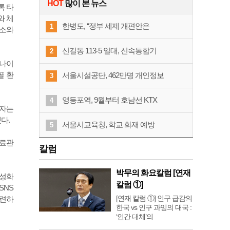
HOT
많이 본 뉴스
록 타
와 체
한병도, “정부 세제 개편안은
1
개소와
신길동 113-5 일대, 신속통합기
2
하나이
골 환
서울시설공단, 462만명 개인정보
3
영등포역, 9월부터 호남선 KTX
4
숫자는
했다.
서울시교육청, 학교 화재 예방
5
의료관
칼럼
박무의 화요칼럼 [연재
활성화
칼럼 ①]
SNS
[연재 칼럼 ①] 인구 급감의
마련하
한국 vs 인구 과잉의 대국 :
‘인간 대체’의