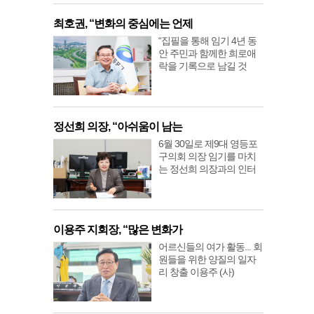
최호권, “변화의 중심에는 언제
“집필을 통해 임기 4년 동
안 주민과 함께한 희로애
락을 기록으로 남길 것
정선희 의장, “아쉬움이 남는
6월 30일로 제9대 영등포
구의회 의장 임기를 마치
는 정선희 의장과의 인터
이용주 지회장, “많은 변화가
어르신들의 여가 활동... 회
원들을 위한 양질의 일자
리 창출 이용주 (사)