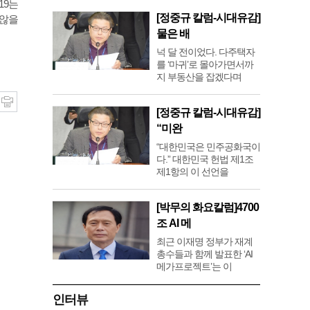
19는
[정중규 칼럼-시대유감]
 않을
물은 배
넉 달 전이었다. 다주택자
를 ‘마귀’로 몰아가면서까
지 부동산을 잡겠다며
[정중규 칼럼-시대유감]
“미완
“대한민국은 민주공화국이
다.” 대한민국 헌법 제1조
제1항의 이 선언을
[박무의 화요칼럼]4700
조 AI 메
최근 이재명 정부가 재계
총수들과 함께 발표한 ‘AI
메가프로젝트’는 이
인터뷰