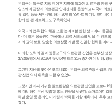
우리구는 특구로 지정된 이후 지역에 특화된 의료관광 환경 구
임스퀘어 광장에 의료관광 안내센터를 운영하고 다국어 의료관
류 일정 등을 제안·관리하는 20명의 ‘스마트 메디컬 코디네이
함께 민·관 네트워크도 구축하였다.
외국과의 업무 협약 체결 또한 눈여겨볼 만한 성과이다. 몽골은
다. 더 많은 몽골인이 한국에서 의료 서비스를 받을 수 있도록
자의 권익 보호, 맞춤형 의료상품 개발 등 긴밀한 협력을 이어
이러한 노력의 결과 영등포구의 의료관광 산업은 눈부신 성장
378,967명에서 2019년 497,464명으로 31% 증가한 데 비해, 
그런데 지난해 찾아온 코로나19는 우리구 의료관광 산업도 위축
광 산업 역시 위축을 피할 수 없었다.
그렇지만 애써 가꿔온 알토란같은 의료관광 산업을 코로나19를
에 대비하여 우선 맞춤형 홍보 전략을 세웠다. 스마트메디컬특구
채널 운영 등 온라인 마케팅에 박차를 가할 계획이다. 추후 코
겠다.