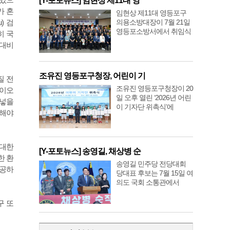
[Y-포토뉴스] 임현상 제11대 영
가 혼
임현상 제11대 영등포구
의용소방대장이 7월 21일
) 검
영등포소방서에서 취임식
히 국
 대비
조유진 영등포구청장, 어린이 기
질 전
조유진 영등포구청장이 20
바이오
일 오후 열린 ‘2026년 어린
어넣을
이 기자단 위촉식’에
목해야
막대한
[Y-포토뉴스] 송영길, 채상병 순
한 환
송영길 민주당 전당대회
제공하
당대표 후보는 7월 15일 여
의도 국회 소통관에서
구 또