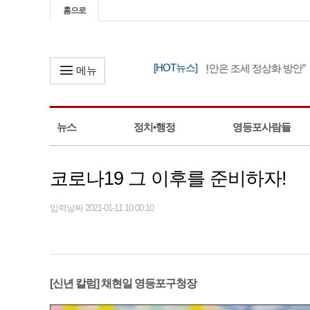
홈으로
[HOT뉴스]
한병도, “정부 세제 개편안은 조세 정상화 방안”
메뉴
뉴스
정치•행정
영등포사람들
코로나19 그 이후를 준비하자!
입력날짜 2021-01-11 10:00:10
[신년 칼럼] 채현일 영등포구청장