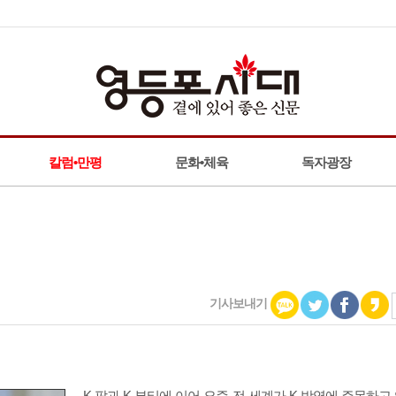
칼럼•만평
문화•체육
독자광장
기사보내기
K-팝과 K-뷰티에 이어 요즘 전 세계가 K-방역에 주목하고