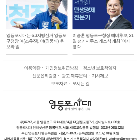
영등포시대는 6.3지방선거 영등포
이승훈 영등포구청장 예비후보, 21
구청장 여(조유진), 야(최웅식) 후
일 선거사무소 개소식 개최 “이재
보와 일
명 대
이용약관
ㆍ
개인정보취급방침
ㆍ
청소년 보호책임자
신문윤리강령
ㆍ
광고.제휴문의
ㆍ
기사제보
보도자료
ㆍ
오시는 길
우)07247, 서울 영등포구 국회대로54길 13(영등포동7가, 신아빌라트) 106호
영등포시대 인터넷신문 등록번호: 서울, 아02164. 등록·발행일 : 2012년 06월 22일
주간 영등포시대 등록번호 : 서울, 다10935. 등록연월일 : 2015년 01월 06일
사업자등록번호 : 107-19-29431 발행•편집인·청소년 보호책임자 박강열 E-mail : ydptimes@naver.com