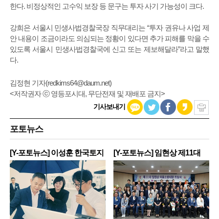
한다. 비정상적인 고수익 보장 등 문구는 투자 사기 가능성이 크다.
강희은 서울시 민생사법경찰국장 직무대리는 “투자 권유나 사업 제
안 내용이 조금이라도 의심되는 정황이 있다면 추가 피해를 막을 수
있도록 서울시 민생사법경찰국에 신고 또는 제보해달라”라고 말했
다.
김정현 기자(
redkims64@daum.net
)
<저작권자 ⓒ 영등포시대, 무단전재 및 재배포 금지>
기사보내기
포토뉴스
[Y-포토뉴스] 이성훈 한국토지
[Y-포토뉴스] 임현상 제11대
주
영