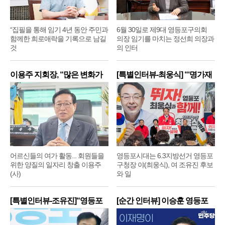
“집필을 통해 임기 4년 동안 주민과
6월 30일로 제9대 영등포구의회
함께한 희로애락을 기록으로 남길
의장 임기를 마치는 정선희 의장과
것
의 인터
이용주 지회장, “많은 변화가
[특별인터뷰-최웅식] “‘명가재
어르신들의 여가 활동... 회원들을
영등포시대는 6.3지방선거 영등포
위한 양질의 일자리 창출 이용주
구청장 야(최웅식), 여 조유진 후보
(사)
와 일
[특별인터뷰-조유진]“영등포
[순간 인터뷰] 이승훈 영등포
구
구