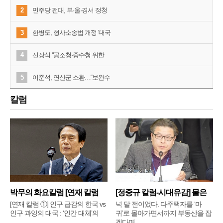
2
민주당 전대, 부·울·경서 정청
3
한병도, 형사소송법 개정 '대국
4
신장식 “공소청·중수청 위한
5
이준석, 연산군 소환…“보완수
칼럼
박무의 화요칼럼 [연재 칼럼
[정중규 칼럼-시대유감] 물은
①]
배
[연재 칼럼 ①] 인구 급감의 한국 vs
넉 달 전이었다. 다주택자를 ‘마
인구 과잉의 대국 : ‘인간 대체’의
귀’로 몰아가면서까지 부동산을 잡
겠다며