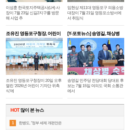
이성훈 한국토지주택공사(LH) 사
임현상 제11대 영등포구 의용소방
장이 7월 23일 신길2지구를 방문
대장이 7월 21일 영등포소방서에
해 사업 추
서 취임식
조유진 영등포구청장, 어린이
[Y-포토뉴스] 송영길, 채상병
기
순
조유진 영등포구청장이 20일 오후
송영길 민주당 전당대회 당대표 후
열린 ‘2026년 어린이 기자단 위촉
보는 7월 15일 여의도 국회 소통관
식’에
에서
HOT
많이 본 뉴스
1
한병도, “정부 세제 개편안은