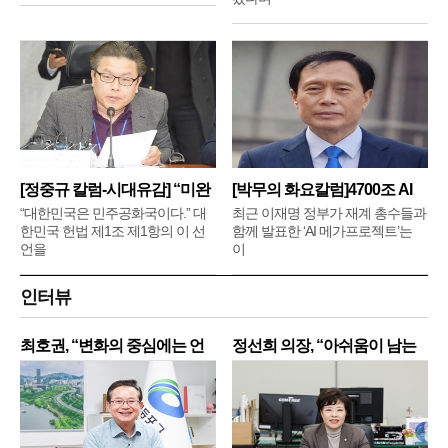
[정중규 칼럼-시대유감] “미완
[박무의 화요칼럼]4700조 AI
메
“대한민국은 민주공화국이다.” 대
최근 이재명 정부가 재계 총수들과
한민국 헌법 제1조 제1항의 이 선
함께 발표한 ‘AI 메가프로젝트’는
언을
이
인터뷰
최호권, “변화의 중심에는 언
정선희 의장, “아쉬움이 남는
제