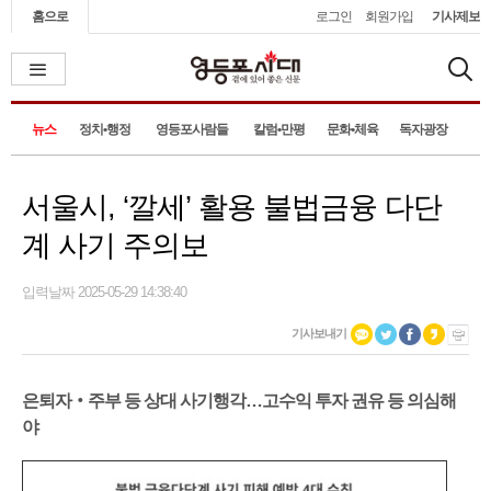
홈으로
로그인
회원가입
기사제보
뉴스
정치•행정
영등포사람들
칼럼•만평
문화•체육
독자광장
서울시, ‘깔세’ 활용 불법금융 다단
계 사기 주의보
입력날짜 2025-05-29 14:38:40
기사보내기
은퇴자‧주부 등 상대 사기행각…고수익 투자 권유 등 의심해
야