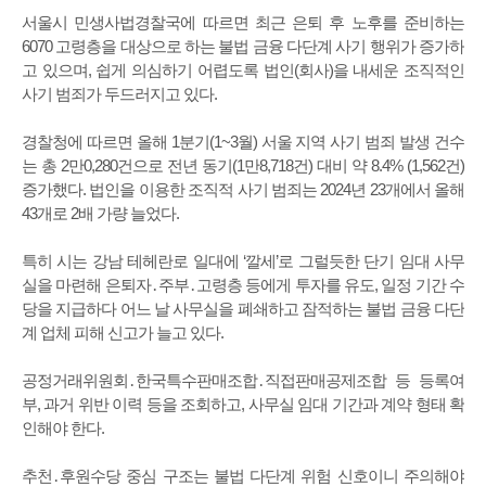
서울시 민생사법경찰국에 따르면 최근 은퇴 후 노후를 준비하는
6070 고령층을 대상으로 하는 불법 금융 다단계 사기 행위가 증가하
고 있으며, 쉽게 의심하기 어렵도록 법인(회사)을 내세운 조직적인
사기 범죄가 두드러지고 있다.
경찰청에 따르면 올해 1분기(1~3월) 서울 지역 사기 범죄 발생 건수
는 총 2만0,280건으로 전년 동기(1만8,718건) 대비 약 8.4% (1,562건)
증가했다. 법인을 이용한 조직적 사기 범죄는 2024년 23개에서 올해
43개로 2배 가량 늘었다.
특히 시는 강남 테헤란로 일대에 ‘깔세’로 그럴듯한 단기 임대 사무
실을 마련해 은퇴자․주부․고령층 등에게 투자를 유도, 일정 기간 수
당을 지급하다 어느 날 사무실을 폐쇄하고 잠적하는 불법 금융 다단
계 업체 피해 신고가 늘고 있다.
공정거래위원회․한국특수판매조합․직접판매공제조합 등 등록여
부, 과거 위반 이력 등을 조회하고, 사무실 임대 기간과 계약 형태 확
인해야 한다.
추천․후원수당 중심 구조는 불법 다단계 위험 신호이니 주의해야