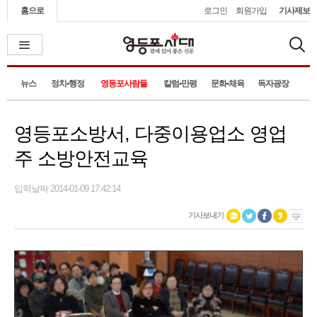
홈으로
로그인
회원가입
기사제보
뉴스
정치•행정
영등포사람들
칼럼•만평
문화•체육
독자광장
영등포소방서, 다중이용업소 영업
주 소방안전교육
입력날짜 2014-01-09 17:42:14
기사보내기