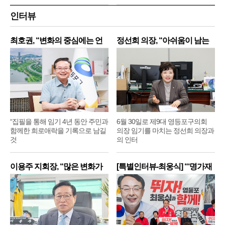
인터뷰
최호권, “변화의 중심에는 언
정선희 의장, “아쉬움이 남는
제
“집필을 통해 임기 4년 동안 주민과
6월 30일로 제9대 영등포구의회
함께한 희로애락을 기록으로 남길
의장 임기를 마치는 정선희 의장과
것
의 인터
이용주 지회장, “많은 변화가
[특별인터뷰-최웅식] “‘명가재