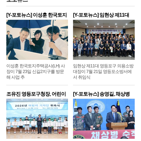
[Y-포토뉴스] 이성훈 한국토지
[Y-포토뉴스] 임현상 제11대
주
영
이성훈 한국토지주택공사(LH) 사
임현상 제11대 영등포구 의용소방
장이 7월 23일 신길2지구를 방문
대장이 7월 21일 영등포소방서에
해 사업 추
서 취임식
조유진 영등포구청장, 어린이
[Y-포토뉴스] 송영길, 채상병
기
순