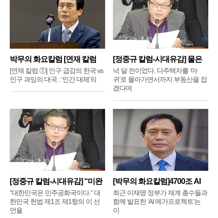
박무의 화요칼럼 [연재 칼럼
[정중규 칼럼-시대유감] 물은
①]
배
[연재 칼럼 ①] 인구 급감의 한국 vs
넉 달 전이었다. 다주택자를 ‘마
인구 과잉의 대국 : ‘인간 대체’의
귀’로 몰아가면서까지 부동산을 잡
겠다며
[정중규 칼럼-시대유감] “미완
[박무의 화요칼럼]4700조 AI
메
“대한민국은 민주공화국이다.” 대
최근 이재명 정부가 재계 총수들과
한민국 헌법 제1조 제1항의 이 선
함께 발표한 ‘AI 메가프로젝트’는
언을
이