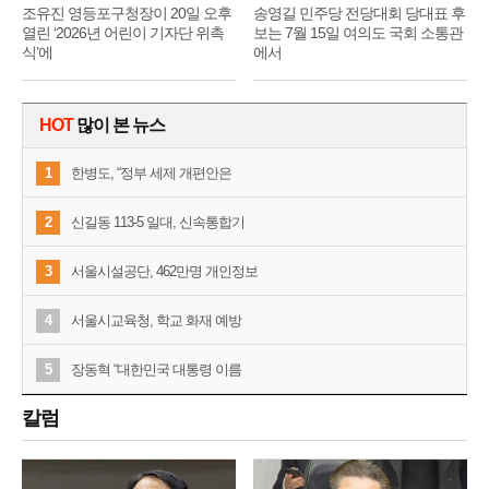
조유진 영등포구청장이 20일 오후
송영길 민주당 전당대회 당대표 후
열린 ‘2026년 어린이 기자단 위촉
보는 7월 15일 여의도 국회 소통관
식’에
에서
HOT
많이 본 뉴스
1
한병도, “정부 세제 개편안은
2
신길동 113-5 일대, 신속통합기
3
서울시설공단, 462만명 개인정보
4
서울시교육청, 학교 화재 예방
5
장동혁 “대한민국 대통령 이름
칼럼