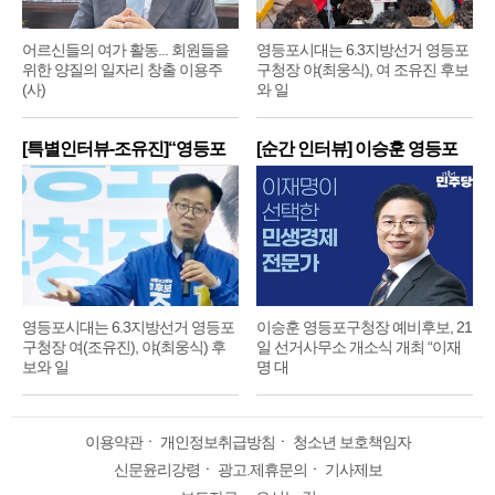
어르신들의 여가 활동... 회원들을
영등포시대는 6.3지방선거 영등포
위한 양질의 일자리 창출 이용주
구청장 야(최웅식), 여 조유진 후보
(사)
와 일
[특별인터뷰-조유진]“영등포
[순간 인터뷰] 이승훈 영등포
구
구
영등포시대는 6.3지방선거 영등포
이승훈 영등포구청장 예비후보, 21
구청장 여(조유진), 야(최웅식) 후
일 선거사무소 개소식 개최 “이재
보와 일
명 대
이용약관
ㆍ
개인정보취급방침
ㆍ
청소년 보호책임자
신문윤리강령
ㆍ
광고.제휴문의
ㆍ
기사제보