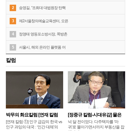
2
송영길, “조희대 대법원장 탄핵
3
제2서울창의예술교육센터, 오픈
4
정영태 영등포소방서장, 쪽방촌
5
서울시, 해외 온라인 플랫폼 어
칼럼
박무의 화요칼럼 [연재 칼럼
[정중규 칼럼-시대유감] 물은
①]
배
[연재 칼럼 ①] 인구 급감의 한국 vs
넉 달 전이었다. 다주택자를 ‘마
인구 과잉의 대국 : ‘인간 대체’의
귀’로 몰아가면서까지 부동산을 잡