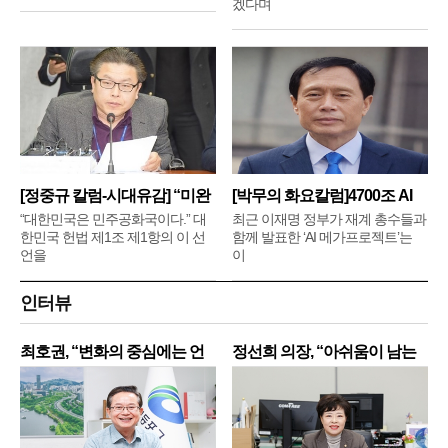
겠다며
[정중규 칼럼-시대유감] “미완
[박무의 화요칼럼]4700조 AI
메
“대한민국은 민주공화국이다.” 대
최근 이재명 정부가 재계 총수들과
한민국 헌법 제1조 제1항의 이 선
함께 발표한 ‘AI 메가프로젝트’는
언을
이
인터뷰
최호권, “변화의 중심에는 언
정선희 의장, “아쉬움이 남는
제