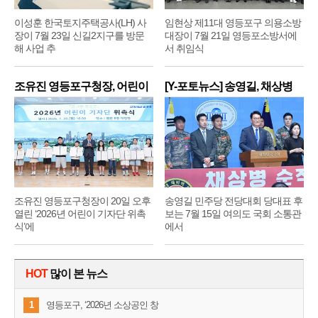
이성훈 한국토지주택공사(LH) 사
임현상 제11대 영등포구 의용소방
장이 7월 23일 신길2지구를 방문
대장이 7월 21일 영등포소방서에
해 사업 추
서 취임식
조유진 영등포구청장, 어린이
[Y-포토뉴스] 송영길, 채상병
기
순
조유진 영등포구청장이 20일 오후
송영길 민주당 전당대회 당대표 후
열린 ‘2026년 어린이 기자단 위촉
보는 7월 15일 여의도 국회 소통관
식’에
에서
HOT
많이 본 뉴스
1
영등포구, ‘2026년 소상공인 창