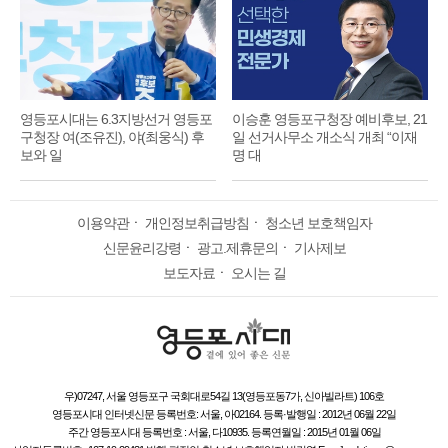
영등포시대는 6.3지방선거 영등포
이승훈 영등포구청장 예비후보, 21
구청장 여(조유진), 야(최웅식) 후
일 선거사무소 개소식 개최 “이재
보와 일
명 대
이용약관
ㆍ
개인정보취급방침
ㆍ
청소년 보호책임자
신문윤리강령
ㆍ
광고.제휴문의
ㆍ
기사제보
보도자료
ㆍ
오시는 길
우)07247, 서울 영등포구 국회대로54길 13(영등포동7가, 신아빌라트) 106호
영등포시대 인터넷신문 등록번호: 서울, 아02164. 등록·발행일 : 2012년 06월 22일
주간 영등포시대 등록번호 : 서울, 다10935. 등록연월일 : 2015년 01월 06일