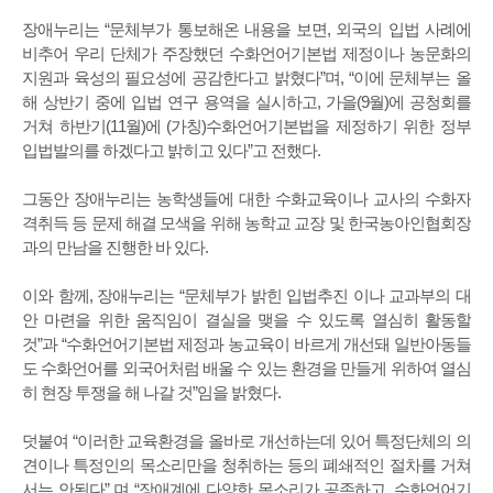
장애누리는 “문체부가 통보해온 내용을 보면, 외국의 입법 사례에
비추어 우리 단체가 주장했던 수화언어기본법 제정이나 농문화의
지원과 육성의 필요성에 공감한다고 밝혔다”며, “이에 문체부는 올
해 상반기 중에 입법 연구 용역을 실시하고, 가을(9월)에 공청회를
거쳐 하반기(11월)에 (가칭)수화언어기본법을 제정하기 위한 정부
입법발의를 하겠다고 밝히고 있다”고 전했다.
그동안 장애누리는 농학생들에 대한 수화교육이나 교사의 수화자
격취득 등 문제 해결 모색을 위해 농학교 교장 및 한국농아인협회장
과의 만남을 진행한 바 있다.
이와 함께, 장애누리는 “문체부가 밝힌 입법추진 이나 교과부의 대
안 마련을 위한 움직임이 결실을 맺을 수 있도록 열심히 활동할
것”과 “수화언어기본법 제정과 농교육이 바르게 개선돼 일반아동들
도 수화언어를 외국어처럼 배울 수 있는 환경을 만들게 위하여 열심
히 현장 투쟁을 해 나갈 것”임을 밝혔다.
덧붙여 “이러한 교육환경을 올바로 개선하는데 있어 특정단체의 의
견이나 특정인의 목소리만을 청취하는 등의 폐쇄적인 절차를 거쳐
서는 안된다” 며 “장애계에 다양한 목소리가 공존하고, 수화언어기