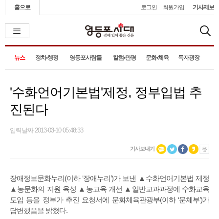
홈으로
로그인
회원가입
기사제보
뉴스
정치•행정
영등포사람들
칼럼•만평
문화•체육
독자광장
'수화언어기본법'제정, 정부입법 추
진된다
입력날짜 2013-03-10 05:48:33
기사보내기
장애정보문화누리(이하 ‘장애누리’)가 보낸 ▲수화언어기본법 제정
▲농문화의 지원 육성 ▲농교육 개선 ▲일반교과과정에 수화교육
도입 등을 정부가 추진 요청서에 문화체육관광부(이하 ‘문체부’)가
답변했음을 밝혔다.