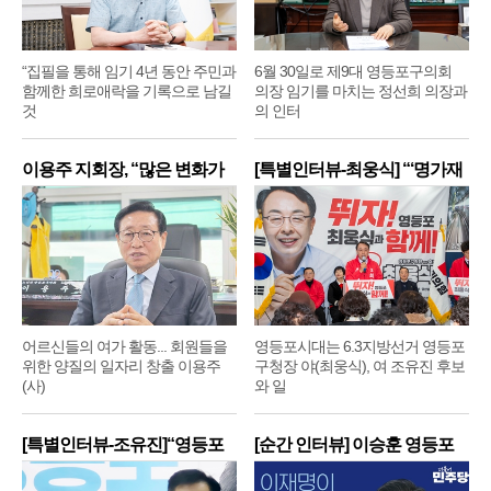
“집필을 통해 임기 4년 동안 주민과
6월 30일로 제9대 영등포구의회
함께한 희로애락을 기록으로 남길
의장 임기를 마치는 정선희 의장과
것
의 인터
이용주 지회장, “많은 변화가
[특별인터뷰-최웅식] “‘명가재
어르신들의 여가 활동... 회원들을
영등포시대는 6.3지방선거 영등포
위한 양질의 일자리 창출 이용주
구청장 야(최웅식), 여 조유진 후보
(사)
와 일
[특별인터뷰-조유진]“영등포
[순간 인터뷰] 이승훈 영등포
구
구