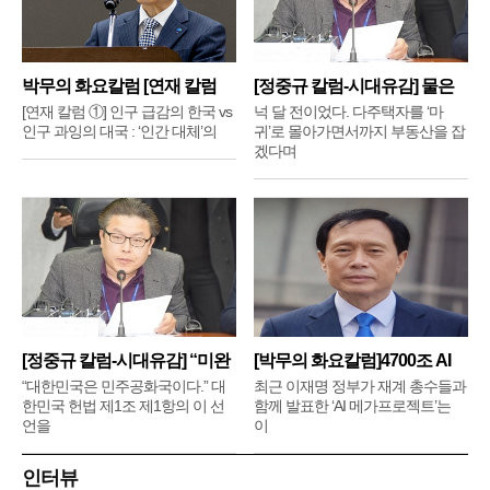
박무의 화요칼럼 [연재 칼럼
[정중규 칼럼-시대유감] 물은
①]
배
[연재 칼럼 ①] 인구 급감의 한국 vs
넉 달 전이었다. 다주택자를 ‘마
인구 과잉의 대국 : ‘인간 대체’의
귀’로 몰아가면서까지 부동산을 잡
겠다며
[정중규 칼럼-시대유감] “미완
[박무의 화요칼럼]4700조 AI
메
“대한민국은 민주공화국이다.” 대
최근 이재명 정부가 재계 총수들과
한민국 헌법 제1조 제1항의 이 선
함께 발표한 ‘AI 메가프로젝트’는
언을
이
인터뷰