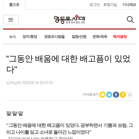
홈으로
로그인
회원가입
기사제보
뉴스
정치•행정
영등포사람들
칼럼•만평
문화•체육
독자광장
“그동안 배움에 대한 배고픔이 있었
다"
입력날짜 2023-02-14 10:47:01
기사보내기
말·말·말
“그동안 배움에 대한 배고픔이 있었다. 공부하면서 기쁨과 보람, 그
리고 나이를 잊고 소녀로 돌아간 느낌이었다”
-김오덕 어르신(늘푸름학교 졸업생)