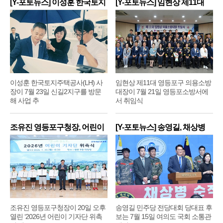
[Y-포토뉴스] 이성훈 한국토지
[Y-포토뉴스] 임현상 제11대
주
영
이성훈 한국토지주택공사(LH) 사
임현상 제11대 영등포구 의용소방
장이 7월 23일 신길2지구를 방문
대장이 7월 21일 영등포소방서에
해 사업 추
서 취임식
조유진 영등포구청장, 어린이
[Y-포토뉴스] 송영길, 채상병
기
순
조유진 영등포구청장이 20일 오후
송영길 민주당 전당대회 당대표 후
열린 ‘2026년 어린이 기자단 위촉
보는 7월 15일 여의도 국회 소통관