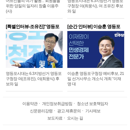
어르신들의 여가 활동... 회원들을
영등포시대는 6.3지방선거 영등포
위한 양질의 일자리 창출 이용주
구청장 야(최웅식), 여 조유진 후보
(사)
와 일
[특별인터뷰-조유진]“영등포
[순간 인터뷰] 이승훈 영등포
구
구
영등포시대는 6.3지방선거 영등포
이승훈 영등포구청장 예비후보, 21
구청장 여(조유진), 야(최웅식) 후
일 선거사무소 개소식 개최 “이재
보와 일
명 대
이용약관
ㆍ
개인정보취급방침
ㆍ
청소년 보호책임자
신문윤리강령
ㆍ
광고.제휴문의
ㆍ
기사제보
보도자료
ㆍ
오시는 길