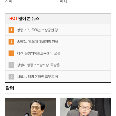
식’에
에서
HOT
많이 본 뉴스
1
영등포구, ‘2026년 소상공인 창
2
송영길, “조희대 대법원장 탄핵
3
제2서울창의예술교육센터, 오픈
4
정영태 영등포소방서장, 쪽방촌
5
서울시, 해외 온라인 플랫폼 어
칼럼