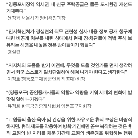
“영등포시장역 역세권 내 신규 주택공급은 물론 도시환경 개선도
기대된다”
-윤장혁 서울시 재정비촉진과장
“인사혁신처가 경실련의 직무 관련성 심사 내용 정보 공개 청구에
대한 비공개 처분을 내린 상태에서 현재 장·차관들이 적법 주식 보
유라는 해명을 내놓은 것은 받아들이기 힘들다”
-경실련
“지자체의 도움을 받기 이전에, 무엇을 도울 것인가를 먼저 생각하
면서 향군 스스로가 일치단결하여 헤쳐 나가야 한다고 생각한다”
-이정호(영등포구재향군인회 제30대) 회장
“(영등포구) 공인중개사들의 역할과 역량을 키워 시대의 변화에 발
맞춰 일해 나가겠다”
-유정희 한국공인중개사협회 영등포구지회장
“교원들의 출산·육아 및 건강을 위한 자유로운 휴직 보장은 바람직
하지만, 휴직 제도를 악용하여 방학 기간에만 꼼수 복직하는 것은 휴
직 교원의 빈 자리를 채운 기간제 교원의 생존권을 위협하는 행위