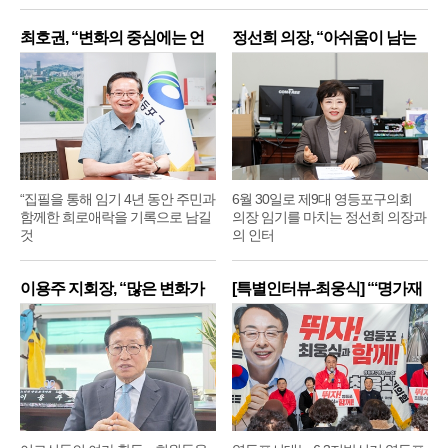
최호권, “변화의 중심에는 언
정선희 의장, “아쉬움이 남는
제
“집필을 통해 임기 4년 동안 주민과
6월 30일로 제9대 영등포구의회
함께한 희로애락을 기록으로 남길
의장 임기를 마치는 정선희 의장과
것
의 인터
이용주 지회장, “많은 변화가
[특별인터뷰-최웅식] “‘명가재