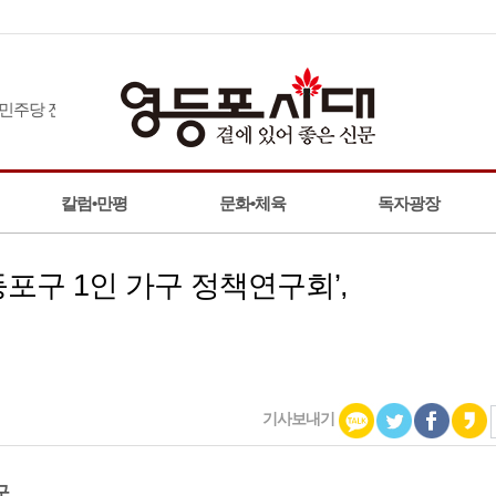
전대, 부·울·경서 정청래 1위
칼럼•만평
문화•체육
독자광장
포구 1인 가구 정책연구회’,
기사보내기
구