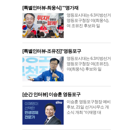
[특별인터뷰-최웅식] “‘명가재
영등포시대는 6.3지방선거
영등포구청장 야(최웅식),
여 조유진 후보와 일
[특별인터뷰-조유진]“영등포구
영등포시대는 6.3지방선거
영등포구청장 여(조유진),
야(최웅식) 후보와 일
[순간 인터뷰] 이승훈 영등포구
이승훈 영등포구청장 예비
후보, 21일 선거사무소 개
소식 개최 “이재명 대