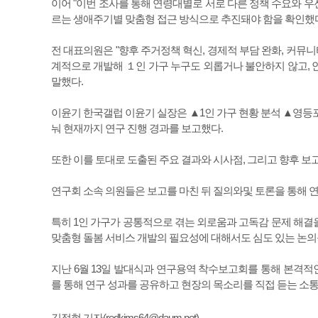
이어 "이번 조사를 통해 연령대별로 서로 다른 정책 수요와 우
르는 생애주기별 맞춤형 접근 방식으로 추진돼야 함을 확인했다
전 대표의원은 "향후 주거정책 혁신, 경제적 부담 완화, 커뮤니
계적으로 개발해 １인 가구 누구도 외롭거나 불안하지 않고, 
말했다.
이윤기 한국갤럽 이윤기 실장은 ▲1인 가구 현황 분석 ▲영등포
눠 현재까지 연구 진행 경과를 보고했다.
또한 이를 토대로 도출된 주요 결과와 시사점, 그리고 향후 보
연구회 소속 의원들은 보고를 마친 뒤 질의와및 토론을 통해 연
특히 1인 가구가 공통적으로 겪는 외로움과 고독감 문제 해결
맞춤형 돌봄 서비스 개발의 필요성에 대해서도 심도 있는 논의
지난 6월 13일 발대식과 연구용역 착수보고회를 통해 본격적인
를 통해 연구 성과를 공유하고 현장의 목소리를 직접 듣는 소통
김정현 기자(
redkims64@daum.net
)