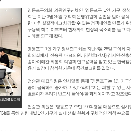
영등포구의회 의원연구단체인 ‘영등포구 1인 가구 정
회’는 지난 3월 25일 구의회 운영위원회 승인을 받아 공식
한 이후 실질적이고 체감할 수 있는 정책대안을 만들기 위
구용역 착수 이후부터 현재까지 현장의 목소리를 듣고 
사례를 연구해 왔다.
영등포구 1인 가구 정책연구회는 지난 8월 28일 구의회 
회의실에서 전승관 대표의원, 임헌호(간사)·김지연·신흥
송이·이예찬·최봉희 의원과 연구용역을 맡고 있는 한국갤
윤기 실장이 참석한 가운데 중간보고회를 열었다.
전승관 대표의원은 인사말을 통해 "영등포구는 1인 가구
중이 급속하게 증가하고 있다“라며 ”이는 피할 수 없는 
흐름이자 우리가 반드시 풀어야 할 과제이다"라고 강조했다
보고회를 열고 있
전승관 의원은 "영등포구 주민 200여명을 대상으로 실시
GI)를 통해 연령대별 1인 가구의 실제 생활 현황과 구체적인 정책 수요를