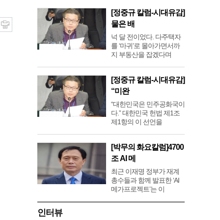
[정중규 칼럼-시대유감]
물은 배
넉 달 전이었다. 다주택자
를 ‘마귀’로 몰아가면서까
지 부동산을 잡겠다며
[정중규 칼럼-시대유감]
“미완
“대한민국은 민주공화국이
다.” 대한민국 헌법 제1조
제1항의 이 선언을
[박무의 화요칼럼]4700
조 AI 메
최근 이재명 정부가 재계
총수들과 함께 발표한 ‘AI
메가프로젝트’는 이
인터뷰