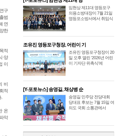
[Y-포토뉴스] 임현상 제11대 영
임현상 제11대 영등포구
책연구
의용소방대장이 7월 21일
 출범
영등포소방서에서 취임식
해 연
다양한
조유진 영등포구청장, 어린이 기
다목적
조유진 영등포구청장이 20
식·양
일 오후 열린 ‘2026년 어린
이 기자단 위촉식’에
럽 이
의 비
[Y-포토뉴스] 송영길, 채상병 순
사회적
송영길 민주당 전당대회
.
당대표 후보는 7월 15일 여
의도 국회 소통관에서
한 온
 파악