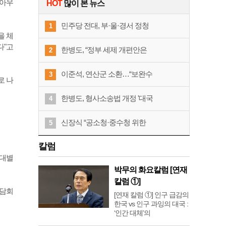
 아우
HOT
많이 본 뉴스
민주당 전대, 부·울·경서 정청
1
을 체
다"고
한병도, “정부 세제 개편안은
2
이준석, 연산군 소환…“보완수
3
로 나
한병도, 형사소송법 개정 '대국
4
신장식 “공소청·중수청 위한
5
칼럼
령대별
박무의 화요칼럼 [연재
칼럼 ①]
간담회
[연재 칼럼 ①] 인구 급감의
한국 vs 인구 과잉의 대국 :
‘인간 대체’의