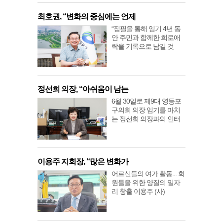
최호권, “변화의 중심에는 언제
“집필을 통해 임기 4년 동
안 주민과 함께한 희로애
락을 기록으로 남길 것
정선희 의장, “아쉬움이 남는
6월 30일로 제9대 영등포
구의회 의장 임기를 마치
는 정선희 의장과의 인터
이용주 지회장, “많은 변화가
어르신들의 여가 활동... 회
원들을 위한 양질의 일자
리 창출 이용주 (사)