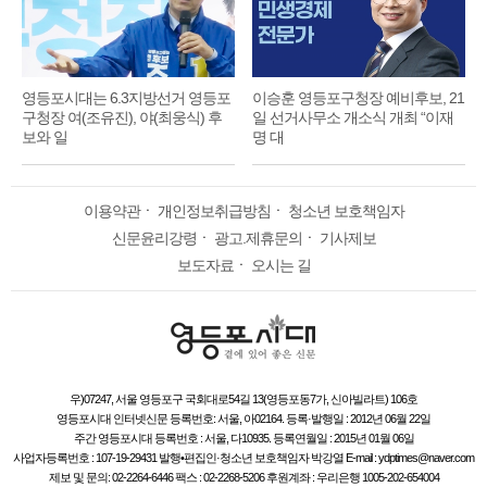
영등포시대는 6.3지방선거 영등포
이승훈 영등포구청장 예비후보, 21
구청장 여(조유진), 야(최웅식) 후
일 선거사무소 개소식 개최 “이재
보와 일
명 대
이용약관
ㆍ
개인정보취급방침
ㆍ
청소년 보호책임자
신문윤리강령
ㆍ
광고.제휴문의
ㆍ
기사제보
보도자료
ㆍ
오시는 길
우)07247, 서울 영등포구 국회대로54길 13(영등포동7가, 신아빌라트) 106호
영등포시대 인터넷신문 등록번호: 서울, 아02164. 등록·발행일 : 2012년 06월 22일
주간 영등포시대 등록번호 : 서울, 다10935. 등록연월일 : 2015년 01월 06일
사업자등록번호 : 107-19-29431 발행•편집인·청소년 보호책임자 박강열 E-mail : ydptimes@naver.com
제보 및 문의: 02-2264-6446 팩스 : 02-2268-5206 후원계좌 : 우리은행 1005-202-654004