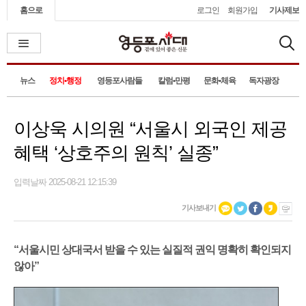
홈으로
로그인
회원가입
기사제보
뉴스
정치•행정
영등포사람들
칼럼•만평
문화•체육
독자광장
이상욱 시의원 “서울시 외국인 제공
혜택 ‘상호주의 원칙’ 실종”
입력날짜 2025-08-21 12:15:39
기사보내기
“서울시민 상대국서 받을 수 있는 실질적 권익 명확히 확인되지
않아”