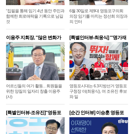
“집필을 통해 임기 4년 동안 주민과
6월 30일로 제9대 영등포구의회
함께한 희로애락을 기록으로 남길
의장 임기를 마치는 정선희 의장과
것
의 인터
이용주 지회장, “많은 변화가
[특별인터뷰-최웅식] “‘명가재
어르신들의 여가 활동... 회원들을
영등포시대는 6.3지방선거 영등포
위한 양질의 일자리 창출 이용주
구청장 야(최웅식), 여 조유진 후보
(사)
와 일
[특별인터뷰-조유진]“영등포
[순간 인터뷰] 이승훈 영등포
구
구