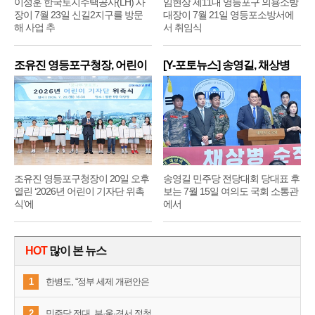
이성훈 한국토지주택공사(LH) 사
임현상 제11대 영등포구 의용소방
장이 7월 23일 신길2지구를 방문
대장이 7월 21일 영등포소방서에
해 사업 추
서 취임식
조유진 영등포구청장, 어린이
[Y-포토뉴스] 송영길, 채상병
기
순
조유진 영등포구청장이 20일 오후
송영길 민주당 전당대회 당대표 후
열린 ‘2026년 어린이 기자단 위촉
보는 7월 15일 여의도 국회 소통관
식’에
에서
HOT
많이 본 뉴스
1
한병도, “정부 세제 개편안은
2
민주당 전대, 부·울·경서 정청