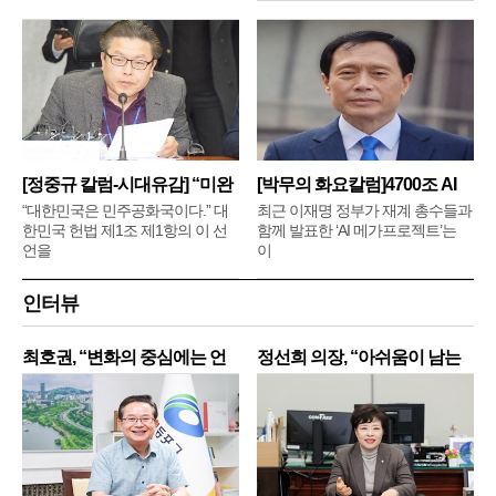
[정중규 칼럼-시대유감] “미완
[박무의 화요칼럼]4700조 AI
메
“대한민국은 민주공화국이다.” 대
최근 이재명 정부가 재계 총수들과
한민국 헌법 제1조 제1항의 이 선
함께 발표한 ‘AI 메가프로젝트’는
언을
이
인터뷰
최호권, “변화의 중심에는 언
정선희 의장, “아쉬움이 남는
제