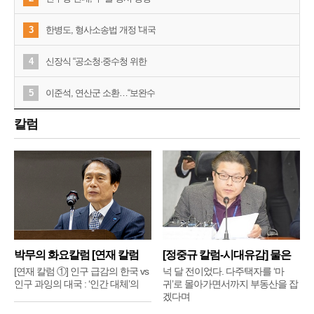
3
한병도, 형사소송법 개정 '대국
4
신장식 “공소청·중수청 위한
5
이준석, 연산군 소환…“보완수
칼럼
박무의 화요칼럼 [연재 칼럼
[정중규 칼럼-시대유감] 물은
①]
배
[연재 칼럼 ①] 인구 급감의 한국 vs
넉 달 전이었다. 다주택자를 ‘마
인구 과잉의 대국 : ‘인간 대체’의
귀’로 몰아가면서까지 부동산을 잡
겠다며