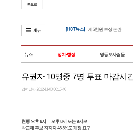
홈으로
[HOT뉴스]
서울시설공단, 462만명 개인정보 유출에 5천원 보상 논란
메뉴
뉴스
정치•행정
영등포사람들
유권자 10명중 7명 투표 마감시
입력날짜 2012-11-03 06:15:46
현행 오후 6시→ 오후 8시 또는 9시로
박근혜 후보 지지자 43.3%도 개정 요구