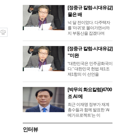
[정중규 칼럼-시대유감]
물은 배
넉 달 전이었다. 다주택자
를 ‘마귀’로 몰아가면서까
지 부동산을 잡겠다며
[정중규 칼럼-시대유감]
“미완
“대한민국은 민주공화국이
다.” 대한민국 헌법 제1조
제1항의 이 선언을
[박무의 화요칼럼]4700
조 AI 메
최근 이재명 정부가 재계
총수들과 함께 발표한 ‘AI
메가프로젝트’는 이
인터뷰