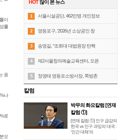
HOT
많이 본 뉴스
서울시설공단, 462만명 개인정보
1
성률이
찬성률
영등포구, ‘2026년 소상공인 창
2
송영길, “조희대 대법원장 탄핵
3
제2서울창의예술교육센터, 오픈
4
는 응
정영태 영등포소방서장, 쪽방촌
5
칼럼
3%나
박무의 화요칼럼 [연재
칼럼 ①]
0%로
[연재 칼럼 ①] 인구 급감의
한국 vs 인구 과잉의 대국 :
‘인간 대체’의
표본오