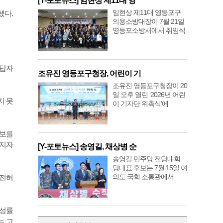
[Y-포토뉴스] 임현상 제11대 영
임현상 제11대 영등포구
됐다.
의용소방대장이 7월 21일
영등포소방서에서 취임식
응답자
조유진 영등포구청장, 어린이 기
조유진 영등포구청장이 20
일 오후 열린 ‘2026년 어린
지 못
이 기자단 위촉식’에
후보를
지지자
[Y-포토뉴스] 송영길, 채상병 순
송영길 민주당 전당대회
당대표 후보는 7월 15일 여
의도 국회 소통관에서
‘전혀
찬성률
는 고