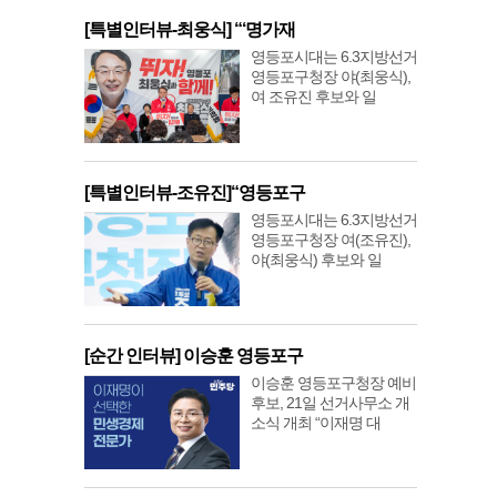
[특별인터뷰-최웅식] “‘명가재
영등포시대는 6.3지방선거
영등포구청장 야(최웅식),
여 조유진 후보와 일
[특별인터뷰-조유진]“영등포구
영등포시대는 6.3지방선거
영등포구청장 여(조유진),
야(최웅식) 후보와 일
[순간 인터뷰] 이승훈 영등포구
이승훈 영등포구청장 예비
후보, 21일 선거사무소 개
소식 개최 “이재명 대