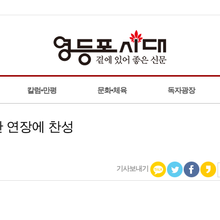
칼럼•만평
문화•체육
독자광장
간 연장에 찬성
기사보내기