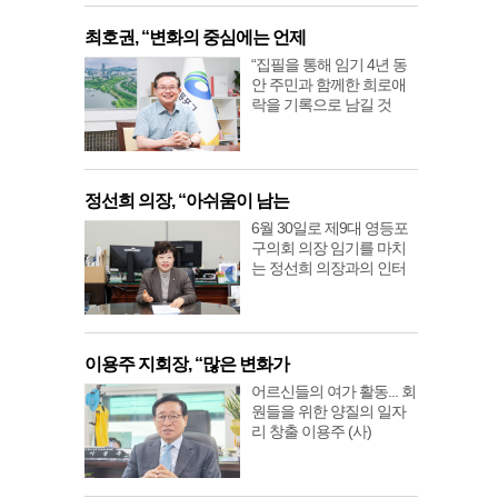
최호권, “변화의 중심에는 언제
“집필을 통해 임기 4년 동
안 주민과 함께한 희로애
락을 기록으로 남길 것
정선희 의장, “아쉬움이 남는
6월 30일로 제9대 영등포
구의회 의장 임기를 마치
는 정선희 의장과의 인터
이용주 지회장, “많은 변화가
어르신들의 여가 활동... 회
원들을 위한 양질의 일자
리 창출 이용주 (사)