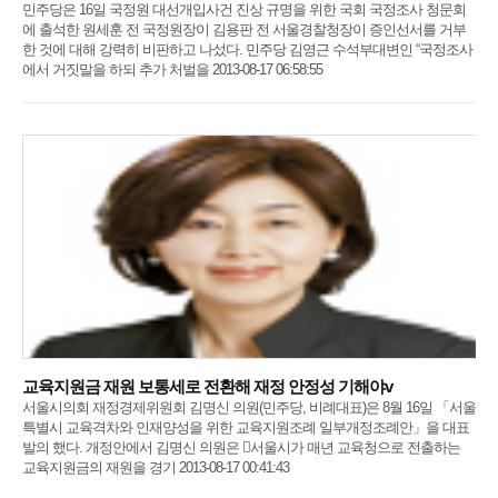
민주당은 16일 국정원 대선개입사건 진상 규명을 위한 국회 국정조사 청문회
에 출석한 원세훈 전 국정원장이 김용판 전 서울경찰청장이 증인선서를 거부
한 것에 대해 강력히 비판하고 나섰다. 민주당 김영근 수석부대변인 “국정조사
에서 거짓말을 하되 추가 처벌을 2013-08-17 06:58:55
교육지원금 재원 보통세로 전환해 재정 안정성 기해야v
서울시의회 재정경제위원회 김명신 의원(민주당, 비례대표)은 8월 16일 「서울
특별시 교육격차와 인재양성을 위한 교육지원조례 일부개정조례안」을 대표
발의 했다. 개정안에서 김명신 의원은 󰡒서울시가 매년 교육청으로 전출하는
교육지원금의 재원을 경기 2013-08-17 00:41:43