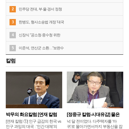
2
민주당 전대, 부·울·경서 정청
3
한병도, 형사소송법 개정 '대국
4
신장식 “공소청·중수청 위한
5
이준석, 연산군 소환…“보완수
칼럼
박무의 화요칼럼 [연재 칼럼
[정중규 칼럼-시대유감] 물은
①]
배
[연재 칼럼 ①] 인구 급감의 한국 vs
넉 달 전이었다. 다주택자를 ‘마
인구 과잉의 대국 : ‘인간 대체’의
귀’로 몰아가면서까지 부동산을 잡