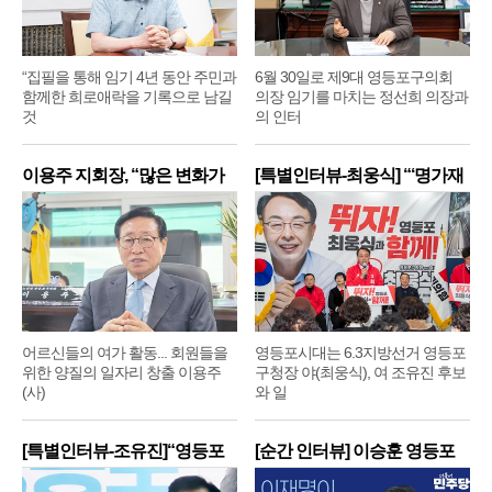
“집필을 통해 임기 4년 동안 주민과
6월 30일로 제9대 영등포구의회
함께한 희로애락을 기록으로 남길
의장 임기를 마치는 정선희 의장과
것
의 인터
이용주 지회장, “많은 변화가
[특별인터뷰-최웅식] “‘명가재
어르신들의 여가 활동... 회원들을
영등포시대는 6.3지방선거 영등포
위한 양질의 일자리 창출 이용주
구청장 야(최웅식), 여 조유진 후보
(사)
와 일
[특별인터뷰-조유진]“영등포
[순간 인터뷰] 이승훈 영등포
구
구