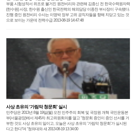
부품 시험성적서 위조로 불거진 원전비리와 관련해 김종신 전 한국수력원자력
(한수원) 사장, 한수원 출신인 한국전력의 해외담당 이종찬 부사장이 구속됐다.
진행 중인 원전비리 수사는 이명박 정부 고위 공직자들을 향해 치닫고 있는 것
으로 보이는 가운데 전력수급 2013-08-19 14:47:48
사상 초유의 ‘가림막 청문회’ 실시
민주당은 2013년 8월 19일(월) 오전 민주주의 회복 및 국정원 개혁 국민운동본
부(서울광장)에서 제45차 최고위원회의를 열고 “청문회 증인이 증인 선서를 거
부한 것도 사상 초유의 일이고, 오늘은 사상 초유의 ‘가림막 청문회’가 실시된
다고 한다”며 “청와대와 새 2013-08-19 13:34:00