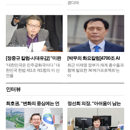
겠다며
[정중규 칼럼-시대유감] “미완
[박무의 화요칼럼]4700조 AI
메
“대한민국은 민주공화국이다.” 대
최근 이재명 정부가 재계 총수들과
한민국 헌법 제1조 제1항의 이 선
함께 발표한 ‘AI 메가프로젝트’는
언을
이
인터뷰
최호권, “변화의 중심에는 언
정선희 의장, “아쉬움이 남는
제