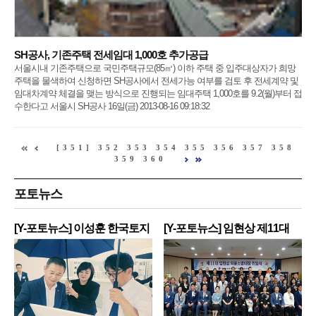
SH공사, 기존주택 전세임대 1,000호 추가공급
서울시내 기존주택으로 국민주택규모(85㎡) 이하 주택 중 입주대상자가 희망
주택을 물색하여 신청하면 SH공사에서 전세가능 여부를 검토 후 전세계약 및
임대차계약 체결을 맺는 방식으로 진행되는 임대주택 1,000호를 9.2(월)부터 접
수한다고 서울시 SH공사 16일(금) 2013-08-16 09:18:32
[351]
352
353
354
355
356
357
358
359
360
포토뉴스
[Y-포토뉴스] 이성훈 한국토지
[Y-포토뉴스] 임현상 제11대
주
영