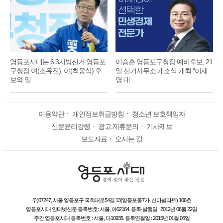
영등포시대는 6.3지방선거 영등포
이승훈 영등포구청장 예비후보, 21
구청장 여(조유진), 야(최웅식) 후
일 선거사무소 개소식 개최 “이재
보와 일
명 대
이용약관
ㆍ
개인정보취급방침
ㆍ
청소년 보호책임자
신문윤리강령
ㆍ
광고.제휴문의
ㆍ
기사제보
보도자료
ㆍ
오시는 길
우)07247, 서울 영등포구 국회대로54길 13(영등포동7가, 신아빌라트) 106호
영등포시대 인터넷신문 등록번호: 서울, 아02164. 등록·발행일 : 2012년 06월 22일
주간 영등포시대 등록번호 : 서울, 다10935. 등록연월일 : 2015년 01월 06일