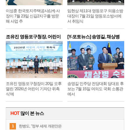
이성훈 한국토지주택공사(LH) 사
임현상 제11대 영등포구 의용소방
장이 7월 23일 신길2지구를 방문
대장이 7월 21일 영등포소방서에
해 사업 추
서 취임식
조유진 영등포구청장, 어린이
[Y-포토뉴스] 송영길, 채상병
기
순
조유진 영등포구청장이 20일 오후
송영길 민주당 전당대회 당대표 후
열린 ‘2026년 어린이 기자단 위촉
보는 7월 15일 여의도 국회 소통관
식’에
에서
HOT
많이 본 뉴스
1
한병도, “정부 세제 개편안은