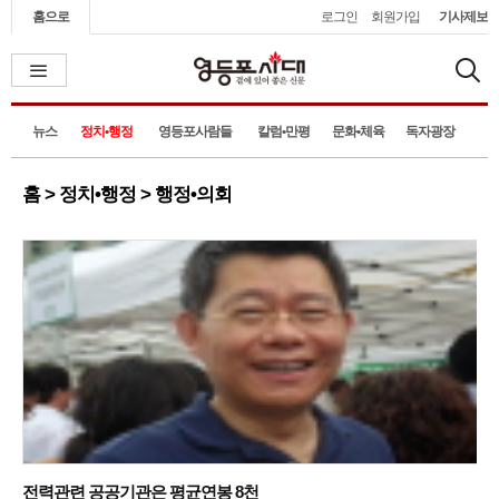
홈으로
로그인
회원가입
기사제보
뉴스
정치•행정
영등포사람들
칼럼•만평
문화•체육
독자광장
홈 > 정치•행정 > 행정•의회
전력관련 공공기관은 평균연봉 8천