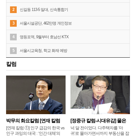
2
신길동 113-5 일대, 신속통합기
3
서울시설공단, 462만명 개인정보
4
영등포역, 9월부터 호남선 KTX
5
서울시교육청, 학교 화재 예방
칼럼
박무의 화요칼럼 [연재 칼럼
[정중규 칼럼-시대유감] 물은
①]
배
[연재 칼럼 ①] 인구 급감의 한국 vs
넉 달 전이었다. 다주택자를 ‘마
인구 과잉의 대국 : ‘인간 대체’의
귀’로 몰아가면서까지 부동산을 잡