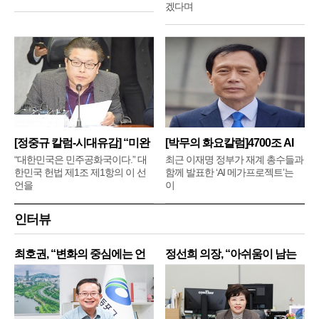
겠다며
[정중규 칼럼-시대유감] “미완
[박무의 화요칼럼]4700조 AI
메
“대한민국은 민주공화국이다.” 대
최근 이재명 정부가 재계 총수들과
한민국 헌법 제1조 제1항의 이 선
함께 발표한 ‘AI 메가프로젝트’는
언을
이
인터뷰
최호권, “변화의 중심에는 언
정선희 의장, “아쉬움이 남는
제