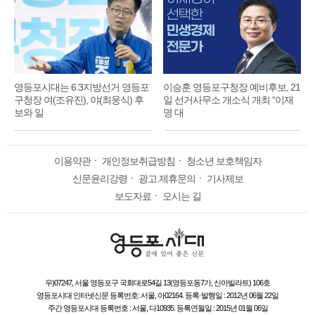
영등포시대는 6.3지방선거 영등포
이승훈 영등포구청장 예비후보, 21
구청장 여(조유진), 야(최웅식) 후
일 선거사무소 개소식 개최 “이재
보와 일
명 대
이용약관
ㆍ
개인정보취급방침
ㆍ
청소년 보호책임자
신문윤리강령
ㆍ
광고.제휴문의
ㆍ
기사제보
보도자료
ㆍ
오시는 길
우)07247, 서울 영등포구 국회대로54길 13(영등포동7가, 신아빌라트) 106호
영등포시대 인터넷신문 등록번호: 서울, 아02164. 등록·발행일 : 2012년 06월 22일
주간 영등포시대 등록번호 : 서울, 다10935. 등록연월일 : 2015년 01월 06일