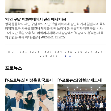
'제인 구달' 이화여대에서 던진 메시지는!
영국 동물학자 제인 구달 박사 지난 16일 이화여대 강연회 가져 침팬지의 육식
행위와 도구 사용을 발견해 세계를 깜짝 놀라게 한 동물학자 제인 구달 박사.
그가 지난 16일 오후 6시 이화여자대학교 대강당에서 ‘희망의 이유’라는 제목
의 강연을 통해 이대생들에 2012-11-20 11:22:22
221
[222]
223
224
225
226
227
228
229
230
포토뉴스
[Y-포토뉴스] 이성훈 한국토지
[Y-포토뉴스] 임현상 제11대
주
영