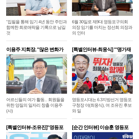
“집필을 통해 임기 4년 동안 주민과
6월 30일로 제9대 영등포구의회
함께한 희로애락을 기록으로 남길
의장 임기를 마치는 정선희 의장과
것
의 인터
이용주 지회장, “많은 변화가
[특별인터뷰-최웅식] “‘명가재
어르신들의 여가 활동... 회원들을
영등포시대는 6.3지방선거 영등포
위한 양질의 일자리 창출 이용주
구청장 야(최웅식), 여 조유진 후보
(사)
와 일
[특별인터뷰-조유진]“영등포
[순간 인터뷰] 이승훈 영등포
구
구