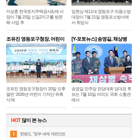
이성훈 한국토지주택공사(LH) 사
임현상 제11대 영등포구 의용소방
장이 7월 23일 신길2지구를 방문
대장이 7월 21일 영등포소방서에
해 사업 추
서 취임식
조유진 영등포구청장, 어린이
[Y-포토뉴스] 송영길, 채상병
기
순
조유진 영등포구청장이 20일 오후
송영길 민주당 전당대회 당대표 후
열린 ‘2026년 어린이 기자단 위촉
보는 7월 15일 여의도 국회 소통관
식’에
에서
HOT
많이 본 뉴스
1
한병도, “정부 세제 개편안은