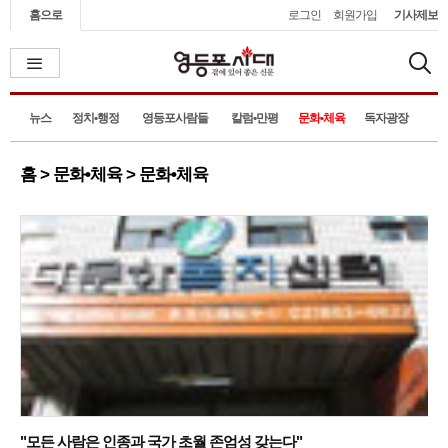
홈으로
로그인
회원가입
기사제보
뉴스
정치•행정
영등포사람들
칼럼•만평
문화•체육
독자광장
홈 > 문화•체육 > 문화•체육
"모든 사람은 인종과 국가 초월 존엄성 갖는다"