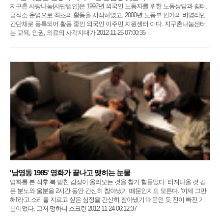
지구촌 사랑나눔(사단법인)은 1992년 외국인 노동자를 위한 노동상담과 쉼터,
급식소 운영으로 최초의 활동을 시작하였고, 2000년 노동부 인가의 비영리민
간단체로 등록되어 활동 중인 외국인 이주민 지원센터 이다. 지구촌나눔센터
는 교육, 인권, 의료의 사각지대가 2012-11-25 07:00:35
'남영동 1985' 영화가 끝나고 맺히는 눈물
영화를 본 직후 복 받친 감정이 올라오는 것을 참기 힘들었다. 터져나올 것 같
은 분노와 울분을 2시간 동안 간신히 참아냈기 때문인지도 모른다. '이제 그만
해!'라고 소리를 지르고 싶은 심정을 간신히 참아냈기 때문인 듯 진이 빠진 기
분이었다. 그저 멍하니 스크린 2012-11-24 06:12:37