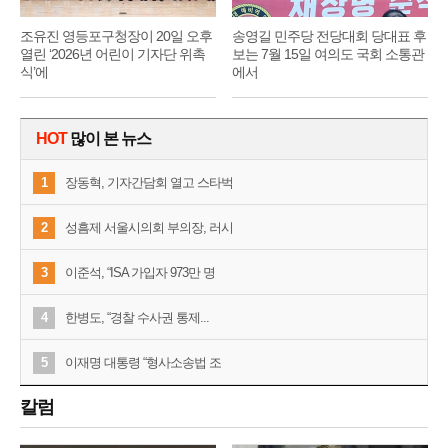
조유진 영등포구청장이 20일 오후
송영길 민주당 전당대회 당대표 후
열린 ‘2026년 어린이 기자단 위촉
보는 7월 15일 여의도 국회 소통관
식’에
에서
HOT
많이 본 뉴스
1
장동혁, 기자간담회 열고 스타벅
2
성흠제 서울시의회 부의장, 러시
3
이준석, “ISA 가입자 973만 명
4
한병도, “경찰 수사권 통제...
5
이재명 대통령 “형사소송법 조
칼럼