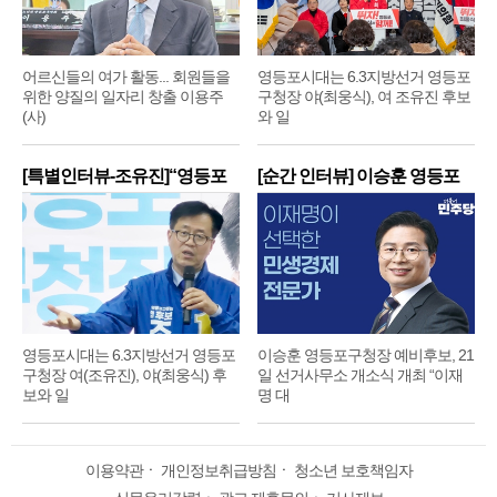
어르신들의 여가 활동... 회원들을
영등포시대는 6.3지방선거 영등포
위한 양질의 일자리 창출 이용주
구청장 야(최웅식), 여 조유진 후보
(사)
와 일
[특별인터뷰-조유진]“영등포
[순간 인터뷰] 이승훈 영등포
구
구
영등포시대는 6.3지방선거 영등포
이승훈 영등포구청장 예비후보, 21
구청장 여(조유진), 야(최웅식) 후
일 선거사무소 개소식 개최 “이재
보와 일
명 대
이용약관
ㆍ
개인정보취급방침
ㆍ
청소년 보호책임자