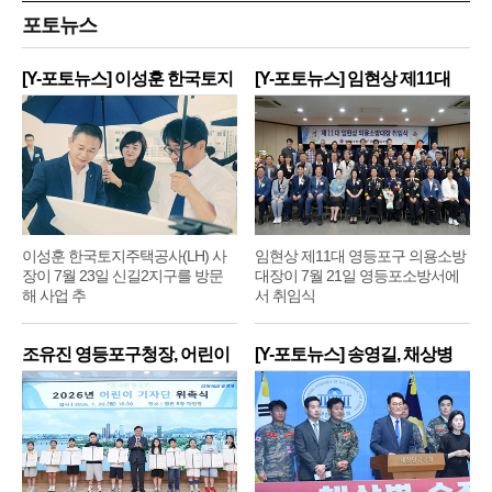
포토뉴스
[Y-포토뉴스] 이성훈 한국토지
[Y-포토뉴스] 임현상 제11대
주
영
이성훈 한국토지주택공사(LH) 사
임현상 제11대 영등포구 의용소방
장이 7월 23일 신길2지구를 방문
대장이 7월 21일 영등포소방서에
해 사업 추
서 취임식
조유진 영등포구청장, 어린이
[Y-포토뉴스] 송영길, 채상병
기
순