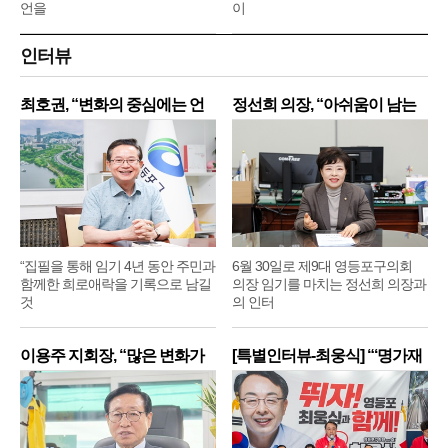
언을
이
인터뷰
최호권, “변화의 중심에는 언
정선희 의장, “아쉬움이 남는
제
“집필을 통해 임기 4년 동안 주민과
6월 30일로 제9대 영등포구의회
함께한 희로애락을 기록으로 남길
의장 임기를 마치는 정선희 의장과
것
의 인터
이용주 지회장, “많은 변화가
[특별인터뷰-최웅식] “‘명가재