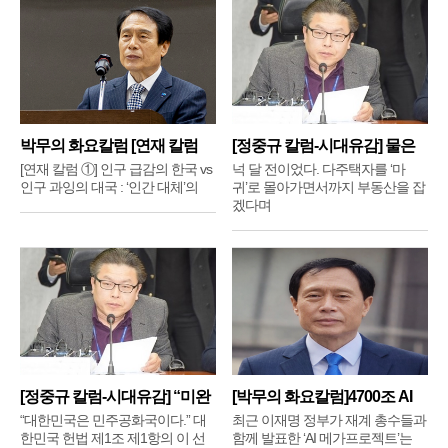
박무의 화요칼럼 [연재 칼럼
[정중규 칼럼-시대유감] 물은
①]
배
[연재 칼럼 ①] 인구 급감의 한국 vs
넉 달 전이었다. 다주택자를 ‘마
인구 과잉의 대국 : ‘인간 대체’의
귀’로 몰아가면서까지 부동산을 잡
겠다며
[정중규 칼럼-시대유감] “미완
[박무의 화요칼럼]4700조 AI
메
“대한민국은 민주공화국이다.” 대
최근 이재명 정부가 재계 총수들과
한민국 헌법 제1조 제1항의 이 선
함께 발표한 ‘AI 메가프로젝트’는