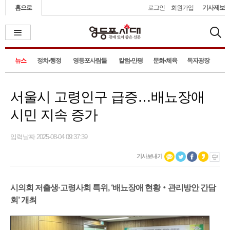
홈으로
로그인
회원가입
기사제보
뉴스
정치•행정
영등포사람들
칼럼•만평
문화•체육
독자광장
서울시 고령인구 급증…배뇨장애
시민 지속 증가
입력날짜 2025-08-04 09:37:39
기사보내기
시의회 저출생·고령사회 특위, ‘배뇨장애 현황‧관리방안 간담
회’ 개최