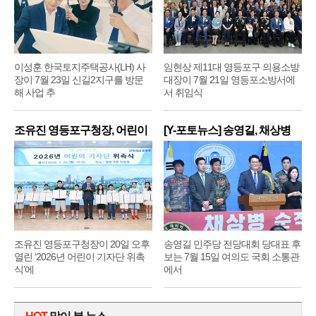
이성훈 한국토지주택공사(LH) 사
임현상 제11대 영등포구 의용소방
장이 7월 23일 신길2지구를 방문
대장이 7월 21일 영등포소방서에
해 사업 추
서 취임식
조유진 영등포구청장, 어린이
[Y-포토뉴스] 송영길, 채상병
기
순
조유진 영등포구청장이 20일 오후
송영길 민주당 전당대회 당대표 후
열린 ‘2026년 어린이 기자단 위촉
보는 7월 15일 여의도 국회 소통관
식’에
에서