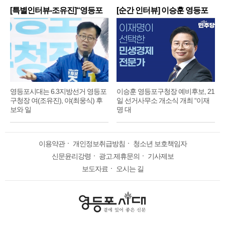
[특별인터뷰-조유진]“영등포
[순간 인터뷰] 이승훈 영등포
구
구
영등포시대는 6.3지방선거 영등포
이승훈 영등포구청장 예비후보, 21
구청장 여(조유진), 야(최웅식) 후
일 선거사무소 개소식 개최 “이재
보와 일
명 대
이용약관
ㆍ
개인정보취급방침
ㆍ
청소년 보호책임자
신문윤리강령
ㆍ
광고.제휴문의
ㆍ
기사제보
보도자료
ㆍ
오시는 길