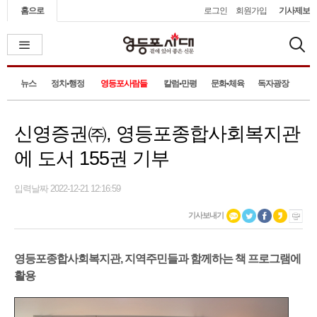
홈으로
로그인
회원가입
기사제보
뉴스
정치•행정
영등포사람들
칼럼•만평
문화•체육
독자광장
신영증권㈜, 영등포종합사회복지관
에 도서 155권 기부
입력날짜 2022-12-21 12:16:59
기사보내기
영등포종합사회복지관, 지역주민들과 함께하는 책 프로그램에
활용