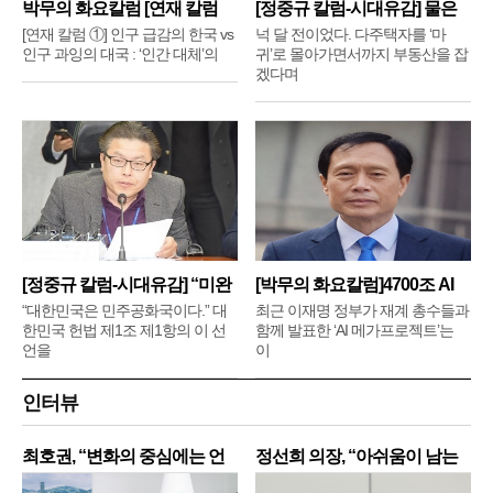
박무의 화요칼럼 [연재 칼럼
[정중규 칼럼-시대유감] 물은
①]
배
[연재 칼럼 ①] 인구 급감의 한국 vs
넉 달 전이었다. 다주택자를 ‘마
인구 과잉의 대국 : ‘인간 대체’의
귀’로 몰아가면서까지 부동산을 잡
겠다며
[정중규 칼럼-시대유감] “미완
[박무의 화요칼럼]4700조 AI
메
“대한민국은 민주공화국이다.” 대
최근 이재명 정부가 재계 총수들과
한민국 헌법 제1조 제1항의 이 선
함께 발표한 ‘AI 메가프로젝트’는
언을
이
인터뷰
최호권, “변화의 중심에는 언
정선희 의장, “아쉬움이 남는
제