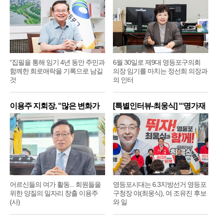
“집필을 통해 임기 4년 동안 주민과
6월 30일로 제9대 영등포구의회
함께한 희로애락을 기록으로 남길
의장 임기를 마치는 정선희 의장과
것
의 인터
이용주 지회장, “많은 변화가
[특별인터뷰-최웅식] “‘명가재
어르신들의 여가 활동... 회원들을
영등포시대는 6.3지방선거 영등포
위한 양질의 일자리 창출 이용주
구청장 야(최웅식), 여 조유진 후보
(사)
와 일