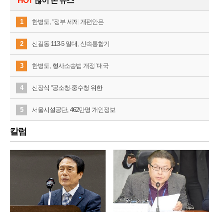
HOT
많이 본 뉴스
1
한병도, “정부 세제 개편안은
2
신길동 113-5 일대, 신속통합기
3
한병도, 형사소송법 개정 '대국
4
신장식 “공소청·중수청 위한
5
서울시설공단, 462만명 개인정보
칼럼