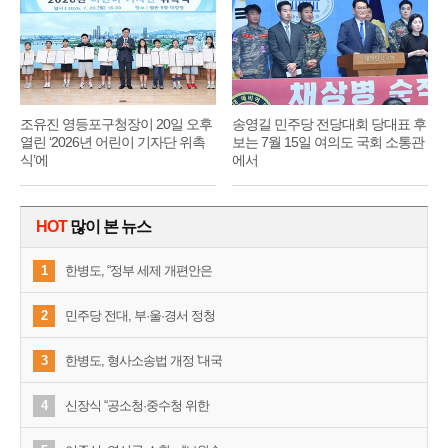
조유진 영등포구청장이 20일 오후
송영길 민주당 전당대회 당대표 후
열린 ‘2026년 어린이 기자단 위촉
보는 7월 15일 여의도 국회 소통관
식’에
에서
HOT
많이 본 뉴스
1
한병도, “정부 세제 개편안은
2
민주당 전대, 부·울·경서 정청
3
한병도, 형사소송법 개정 '대국
4
신장식 “공소청·중수청 위한