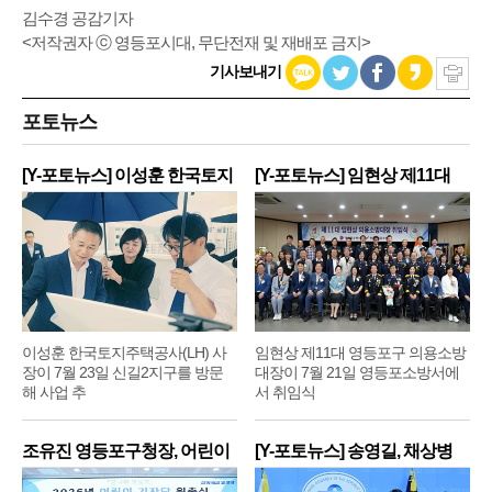
김수경 공감기자
<저작권자 ⓒ 영등포시대, 무단전재 및 재배포 금지>
기사보내기
포토뉴스
[Y-포토뉴스] 이성훈 한국토지
[Y-포토뉴스] 임현상 제11대
주
영
이성훈 한국토지주택공사(LH) 사
임현상 제11대 영등포구 의용소방
장이 7월 23일 신길2지구를 방문
대장이 7월 21일 영등포소방서에
해 사업 추
서 취임식
조유진 영등포구청장, 어린이
[Y-포토뉴스] 송영길, 채상병
기
순