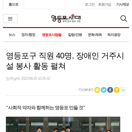
홈으로
로그인
회원가입
기사제보
뉴스
정치•행정
영등포사람들
칼럼•만평
문화•체육
독자광장
영등포구 직원 40명, 장애인 거주시
설 봉사 활동 펼쳐
입력날짜 2023-09-25 10:05:42
기사보내기
“사회적 약자와 함께하는 영등포 만들 것”