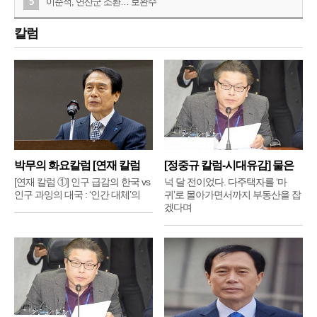
5
이준석, 연산군 소환…“보완수
칼럼
박무의 화요칼럼 [연재 칼럼
[정중규 칼럼-시대유감] 물은
①]
배
[연재 칼럼 ①] 인구 급감의 한국 vs
넉 달 전이었다. 다주택자를 ‘마
인구 과잉의 대국 : ‘인간 대체’의
귀’로 몰아가면서까지 부동산을 잡
겠다며