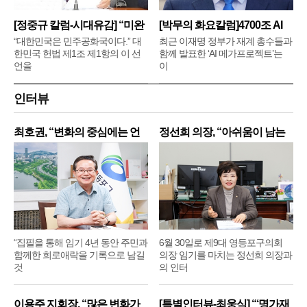
[정중규 칼럼-시대유감] “미완
[박무의 화요칼럼]4700조 AI
메
“대한민국은 민주공화국이다.” 대
최근 이재명 정부가 재계 총수들과
한민국 헌법 제1조 제1항의 이 선
함께 발표한 ‘AI 메가프로젝트’는
언을
이
인터뷰
최호권, “변화의 중심에는 언
정선희 의장, “아쉬움이 남는
제
“집필을 통해 임기 4년 동안 주민과
6월 30일로 제9대 영등포구의회
함께한 희로애락을 기록으로 남길
의장 임기를 마치는 정선희 의장과
것
의 인터
이용주 지회장, “많은 변화가
[특별인터뷰-최웅식] “‘명가재