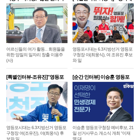
어르신들의 여가 활동... 회원들을
영등포시대는 6.3지방선거 영등포
위한 양질의 일자리 창출 이용주
구청장 야(최웅식), 여 조유진 후보
(사)
와 일
[특별인터뷰-조유진]“영등포
[순간 인터뷰] 이승훈 영등포
구
구
영등포시대는 6.3지방선거 영등포
이승훈 영등포구청장 예비후보, 21
구청장 여(조유진), 야(최웅식) 후
일 선거사무소 개소식 개최 “이재
보와 일
명 대