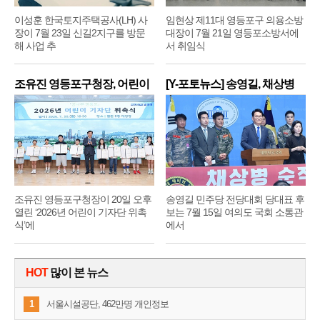
이성훈 한국토지주택공사(LH) 사
임현상 제11대 영등포구 의용소방
장이 7월 23일 신길2지구를 방문
대장이 7월 21일 영등포소방서에
해 사업 추
서 취임식
조유진 영등포구청장, 어린이
[Y-포토뉴스] 송영길, 채상병
기
순
조유진 영등포구청장이 20일 오후
송영길 민주당 전당대회 당대표 후
열린 ‘2026년 어린이 기자단 위촉
보는 7월 15일 여의도 국회 소통관
식’에
에서
HOT
많이 본 뉴스
1
서울시설공단, 462만명 개인정보