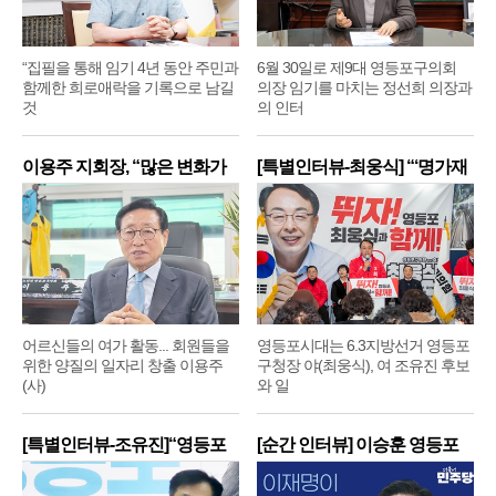
“집필을 통해 임기 4년 동안 주민과
6월 30일로 제9대 영등포구의회
함께한 희로애락을 기록으로 남길
의장 임기를 마치는 정선희 의장과
것
의 인터
이용주 지회장, “많은 변화가
[특별인터뷰-최웅식] “‘명가재
어르신들의 여가 활동... 회원들을
영등포시대는 6.3지방선거 영등포
위한 양질의 일자리 창출 이용주
구청장 야(최웅식), 여 조유진 후보
(사)
와 일
[특별인터뷰-조유진]“영등포
[순간 인터뷰] 이승훈 영등포
구
구