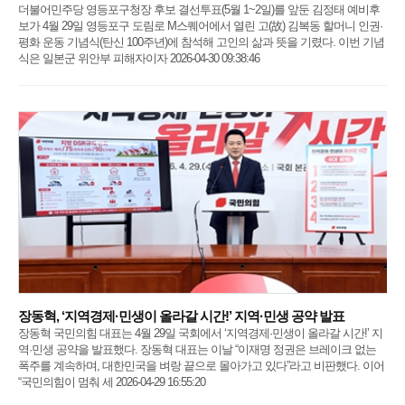
더불어민주당 영등포구청장 후보 결선투표(5월 1~2일)를 앞둔 김정태 예비후
보가 4월 29일 영등포구 도림로 M스퀘어에서 열린 고(故) 김복동 할머니 인권·
평화 운동 기념식(탄신 100주년)에 참석해 고인의 삶과 뜻을 기렸다. 이번 기념
식은 일본군 위안부 피해자이자 2026-04-30 09:38:46
장동혁, ‘지역경제·민생이 올라갈 시간!’ 지역·민생 공약 발표
장동혁 국민의힘 대표는 4월 29일 국회에서 ‘지역경제·민생이 올라갈 시간!’ 지
역·민생 공약을 발표했다. 장동혁 대표는 이날 “이재명 정권은 브레이크 없는
폭주를 계속하며, 대한민국을 벼랑 끝으로 몰아가고 있다”라고 비판했다. 이어
“국민의힘이 멈춰 세 2026-04-29 16:55:20