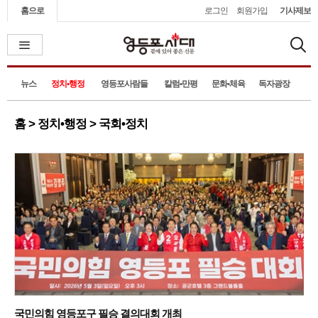
홈으로
로그인
회원가입
기사제보
뉴스
정치•행정
영등포사람들
칼럼•만평
문화•체육
독자광장
홈 > 정치•행정 > 국회•정치
국민의힘 영등포구 필승 결의대회 개최