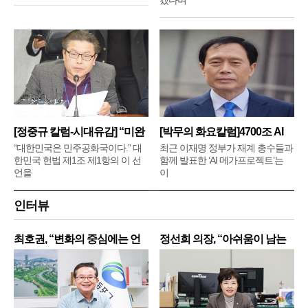
겠다며
[정중규 칼럼-시대유감] “미완
[박무의 화요칼럼]4700조 AI
메
“대한민국은 민주공화국이다.” 대
최근 이재명 정부가 재계 총수들과
한민국 헌법 제1조 제1항의 이 선
함께 발표한 ‘AI 메가프로젝트’는
언을
이
인터뷰
최호권, “변화의 중심에는 언
정선희 의장, “아쉬움이 남는
제