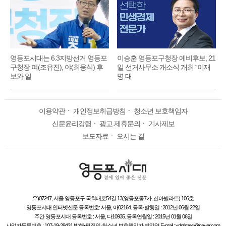
영등포시대는 6.3지방선거 영등포
이승훈 영등포구청장 예비후보, 21
구청장 여(조유진), 야(최웅식) 후
일 선거사무소 개소식 개최 “이재
보와 일
명 대
이용약관
ㆍ
개인정보취급방침
ㆍ
청소년 보호책임자
신문윤리강령
ㆍ
광고.제휴문의
ㆍ
기사제보
보도자료
ㆍ
오시는 길
우)07247, 서울 영등포구 국회대로54길 13(영등포동7가, 신아빌라트) 106호
영등포시대 인터넷신문 등록번호: 서울, 아02164. 등록·발행일 : 2012년 06월 22일
주간 영등포시대 등록번호 : 서울, 다10935. 등록연월일 : 2015년 01월 06일
사업자등록번호 : 107-19-29431 발행•편집인·청소년 보호책임자 박강열 E-mail : ydptimes@naver.com