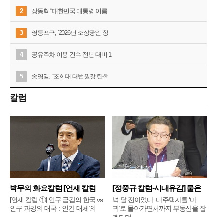
2
장동혁 “대한민국 대통령 이름
3
영등포구, ‘2026년 소상공인 창
4
공유주차 이용 건수 전년 대비 1
5
송영길, “조희대 대법원장 탄핵
칼럼
박무의 화요칼럼 [연재 칼럼
[정중규 칼럼-시대유감] 물은
①]
배
[연재 칼럼 ①] 인구 급감의 한국 vs
넉 달 전이었다. 다주택자를 ‘마
인구 과잉의 대국 : ‘인간 대체’의
귀’로 몰아가면서까지 부동산을 잡