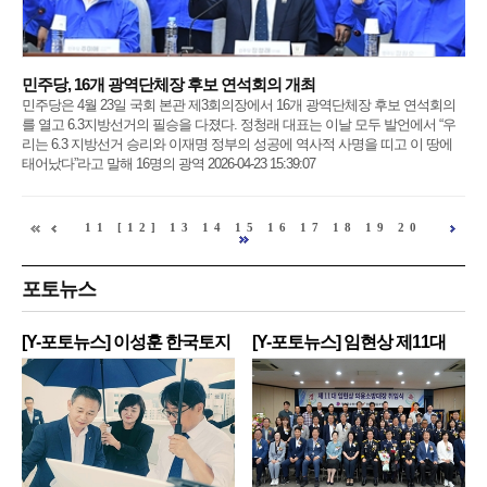
민주당, 16개 광역단체장 후보 연석회의 개최
민주당은 4월 23일 국회 본관 제3회의장에서 16개 광역단체장 후보 연석회의
를 열고 6.3지방선거의 필승을 다졌다. 정청래 대표는 이날 모두 발언에서 “우
리는 6.3 지방선거 승리와 이재명 정부의 성공에 역사적 사명을 띠고 이 땅에
태어났다”라고 말해 16명의 광역 2026-04-23 15:39:07
11
[12]
13
14
15
16
17
18
19
20
포토뉴스
[Y-포토뉴스] 이성훈 한국토지
[Y-포토뉴스] 임현상 제11대
주
영