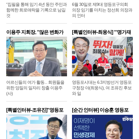
“집필을 통해 임기 4년 동안 주민과
6월 30일로 제9대 영등포구의회
함께한 희로애락을 기록으로 남길
의장 임기를 마치는 정선희 의장과
것
의 인터
이용주 지회장, “많은 변화가
[특별인터뷰-최웅식] “‘명가재
어르신들의 여가 활동... 회원들을
영등포시대는 6.3지방선거 영등포
위한 양질의 일자리 창출 이용주
구청장 야(최웅식), 여 조유진 후보
(사)
와 일
[특별인터뷰-조유진]“영등포
[순간 인터뷰] 이승훈 영등포
구
구