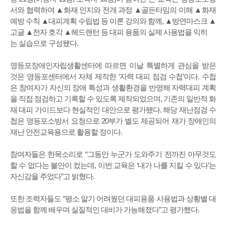
서와 협력하여 ▲화재 인지와 전개 과정 ▲골든타임의 이해 ▲화재
예방 수칙 ▲대피계획 수립법 등 이론 강의와 함께, ▲방연마스크 ▲
고글 ▲전자 호각 ▲헤드랜턴 등 대피 용품의 실제 사용법을 익히
는 실습으로 구성됐다.
영등포장애인자립생활센터에 따르면 이날 특별하게 관심을 받은
것은 영등포센터에서 자체 제작한 ‘자력 대피 점검 수첩’이다. 수첩
은 참여자가 자신의 장애 특성과 생활환경을 반영해 자력대피 계획
을 직접 점검하고 기록할 수 있도록 제작되었으며, 기존의 일반적 화
재 대피 가이드보다 현실적인 대안으로 평가됐다. 해당 재난점검 수
첩은 영등포소방서 요청으로 20부가 별도 제공되어 재가 장애인의
재난 안전교육용으로 활용할 정이다.
참여자들은 한목소리로 “그동안 누군가 도와주기 전까진 아무것도
할 수 없다는 불안이 컸는데, 이번 교육은 ‘내가 나를 지킬 수 있다’는
자신감을 주었다”고 밝혔다.
또한 조력자들도 “평소 알기 어려웠던 대피용품 사용법과 상황별 대
응법을 함께 배우며 실질적인 대비가 가능해졌다”고 평가했다.