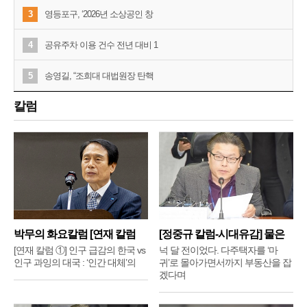
3
영등포구, ‘2026년 소상공인 창
4
공유주차 이용 건수 전년 대비 1
5
송영길, “조희대 대법원장 탄핵
칼럼
박무의 화요칼럼 [연재 칼럼
[정중규 칼럼-시대유감] 물은
①]
배
[연재 칼럼 ①] 인구 급감의 한국 vs
넉 달 전이었다. 다주택자를 ‘마
인구 과잉의 대국 : ‘인간 대체’의
귀’로 몰아가면서까지 부동산을 잡
겠다며