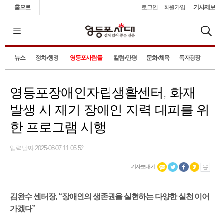
홈으로
로그인
회원가입
기사제보
뉴스
정치•행정
영등포사람들
칼럼•만평
문화•체육
독자광장
영등포장애인자립생활센터, 화재
발생 시 재가 장애인 자력 대피를 위
한 프로그램 시행
입력날짜 2025-08-07 11:05:52
기사보내기
김완수 센터장, “장애인의 생존권을 실현하는 다양한 실천 이어
가겠다”