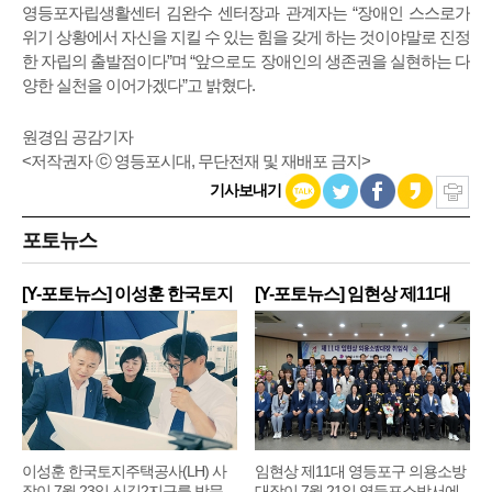
영등포자립생활센터 김완수 센터장과 관계자는 “장애인 스스로가
위기 상황에서 자신을 지킬 수 있는 힘을 갖게 하는 것이야말로 진정
한 자립의 출발점이다”며 “앞으로도 장애인의 생존권을 실현하는 다
양한 실천을 이어가겠다”고 밝혔다.
원경임 공감기자
<저작권자 ⓒ 영등포시대, 무단전재 및 재배포 금지>
기사보내기
포토뉴스
[Y-포토뉴스] 이성훈 한국토지
[Y-포토뉴스] 임현상 제11대
주
영
이성훈 한국토지주택공사(LH) 사
임현상 제11대 영등포구 의용소방
장이 7월 23일 신길2지구를 방문
대장이 7월 21일 영등포소방서에