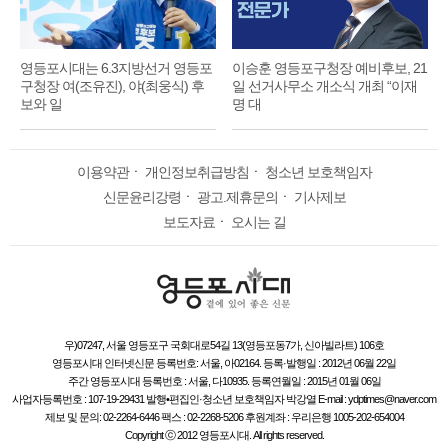
영등포시대는 6.3지방선거 영등포
이승훈 영등포구청장 예비후보, 21
구청장 여(조유진), 야(최웅식) 후
일 선거사무소 개소식 개최 “이재
보와 일
명 대
이용약관
ㆍ
개인정보취급방침
ㆍ
청소년 보호책임자
신문윤리강령
ㆍ
광고.제휴문의
ㆍ
기사제보
보도자료
ㆍ
오시는 길
우)07247, 서울 영등포구 국회대로54길 13(영등포동7가, 신아빌라트) 106호
영등포시대 인터넷신문 등록번호: 서울, 아02164. 등록·발행일 : 2012년 06월 22일
주간 영등포시대 등록번호 : 서울, 다10935. 등록연월일 : 2015년 01월 06일
사업자등록번호 : 107-19-29431 발행•편집인·청소년 보호책임자 박강열 E-mail : ydptimes@naver.com
제보 및 문의: 02-2264-6446 팩스 : 02-2268-5206 후원계좌 : 우리은행 1005-202-654004
Copyright ⓒ 2012 영등포시대. All rights reserved.