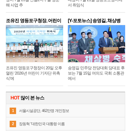
해 사업 추
서 취임식
조유진 영등포구청장, 어린이
[Y-포토뉴스] 송영길, 채상병
기
순
조유진 영등포구청장이 20일 오후
송영길 민주당 전당대회 당대표 후
열린 ‘2026년 어린이 기자단 위촉
보는 7월 15일 여의도 국회 소통관
식’에
에서
HOT
많이 본 뉴스
1
서울시설공단, 462만명 개인정보
2
장동혁 “대한민국 대통령 이름