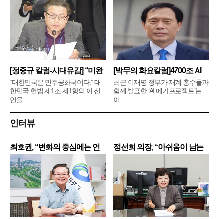
[정중규 칼럼-시대유감] “미완
[박무의 화요칼럼]4700조 AI
메
“대한민국은 민주공화국이다.” 대
최근 이재명 정부가 재계 총수들과
한민국 헌법 제1조 제1항의 이 선
함께 발표한 ‘AI 메가프로젝트’는
언을
이
인터뷰
최호권, “변화의 중심에는 언
정선희 의장, “아쉬움이 남는
제