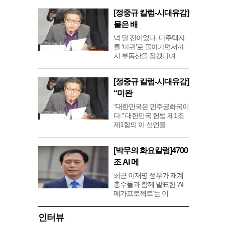
[정중규 칼럼-시대유감]
물은 배
넉 달 전이었다. 다주택자
를 ‘마귀’로 몰아가면서까
지 부동산을 잡겠다며
[정중규 칼럼-시대유감]
“미완
“대한민국은 민주공화국이
다.” 대한민국 헌법 제1조
제1항의 이 선언을
[박무의 화요칼럼]4700
조 AI 메
최근 이재명 정부가 재계
총수들과 함께 발표한 ‘AI
메가프로젝트’는 이
인터뷰