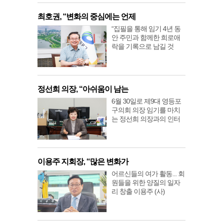
최호권, “변화의 중심에는 언제
“집필을 통해 임기 4년 동
안 주민과 함께한 희로애
락을 기록으로 남길 것
정선희 의장, “아쉬움이 남는
6월 30일로 제9대 영등포
구의회 의장 임기를 마치
는 정선희 의장과의 인터
이용주 지회장, “많은 변화가
어르신들의 여가 활동... 회
원들을 위한 양질의 일자
리 창출 이용주 (사)