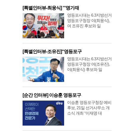
[특별인터뷰-최웅식] “‘명가재
영등포시대는 6.3지방선거
영등포구청장 야(최웅식),
여 조유진 후보와 일
[특별인터뷰-조유진]“영등포구
영등포시대는 6.3지방선거
영등포구청장 여(조유진),
야(최웅식) 후보와 일
[순간 인터뷰] 이승훈 영등포구
이승훈 영등포구청장 예비
후보, 21일 선거사무소 개
소식 개최 “이재명 대