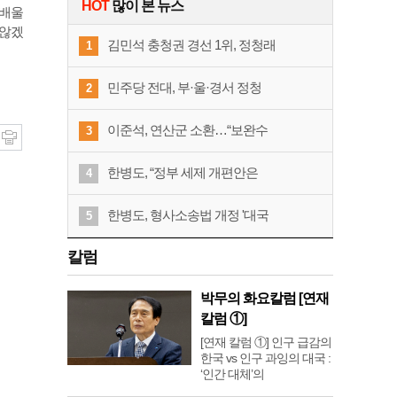
HOT
많이 본 뉴스
 배울
 않겠
김민석 충청권 경선 1위, 정청래
1
민주당 전대, 부·울·경서 정청
2
이준석, 연산군 소환…“보완수
3
한병도, “정부 세제 개편안은
4
한병도, 형사소송법 개정 '대국
5
칼럼
박무의 화요칼럼 [연재
칼럼 ①]
[연재 칼럼 ①] 인구 급감의
한국 vs 인구 과잉의 대국 :
‘인간 대체’의