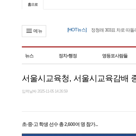
홈으로
[HOT뉴스]
김민석 충청권 경선 1위, 정청래 303표 차로 따돌려
메뉴
뉴스
정치•행정
영등포사람들
서울시교육청, 서울시교육감배 
입력날짜 2025-11-05 14:26:59
초·중·고 학생 선수 총 2,600여 명 참가...