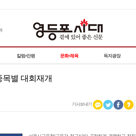
칼럼•만평
문화•체육
독자광장
종목별 대회재개
기사보내기
서울시교육청(교육감 정근식)이 공정하게 경쟁하고 정