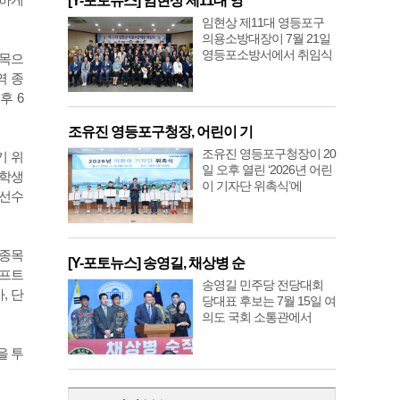
[Y-포토뉴스] 임현상 제11대 영
임현상 제11대 영등포구
의용소방대장이 7월 21일
영등포소방서에서 취임식
종목으
역 종
후 6
조유진 영등포구청장, 어린이 기
조유진 영등포구청장이 20
기 위
일 오후 열린 ‘2026년 어린
 학생
이 기자단 위촉식’에
 선수
 종목
[Y-포토뉴스] 송영길, 채상병 순
소프트
송영길 민주당 전당대회
, 단
당대표 후보는 7월 15일 여
의도 국회 소통관에서
을 투