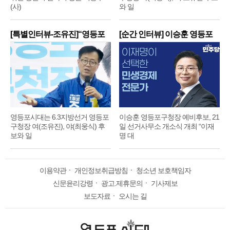
(사)
와 일
[특별인터뷰-조유진]“영등포
[순간 인터뷰] 이승훈 영등포
구
구
영등포시대는 6.3지방선거 영등포
이승훈 영등포구청장 예비후보, 21
구청장 여(조유진), 야(최웅식) 후
일 선거사무소 개소식 개최 “이재
보와 일
명 대
이용약관
ㆍ
개인정보취급방침
ㆍ
청소년 보호책임자
신문윤리강령
ㆍ
광고.제휴문의
ㆍ
기사제보
보도자료
ㆍ
오시는 길