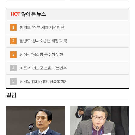
HOT
많이 본 뉴스
1
한병도, “정부 세제 개편안은
2
한병도, 형사소송법 개정 '대국
3
신장식 “공소청·중수청 위한
4
이준석, 연산군 소환…“보완수
5
신길동 113-5 일대, 신속통합기
칼럼