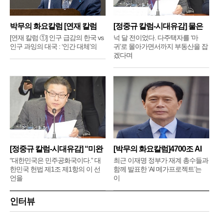
박무의 화요칼럼 [연재 칼럼
[정중규 칼럼-시대유감] 물은
①]
배
[연재 칼럼 ①] 인구 급감의 한국 vs
넉 달 전이었다. 다주택자를 ‘마
인구 과잉의 대국 : ‘인간 대체’의
귀’로 몰아가면서까지 부동산을 잡
겠다며
[정중규 칼럼-시대유감] “미완
[박무의 화요칼럼]4700조 AI
메
“대한민국은 민주공화국이다.” 대
최근 이재명 정부가 재계 총수들과
한민국 헌법 제1조 제1항의 이 선
함께 발표한 ‘AI 메가프로젝트’는
언을
이
인터뷰