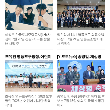
주
영
이성훈 한국토지주택공사(LH) 사
임현상 제11대 영등포구 의용소방
장이 7월 23일 신길2지구를 방문
대장이 7월 21일 영등포소방서에
해 사업 추
서 취임식
조유진 영등포구청장, 어린이
[Y-포토뉴스] 송영길, 채상병
기
순
조유진 영등포구청장이 20일 오후
송영길 민주당 전당대회 당대표 후
열린 ‘2026년 어린이 기자단 위촉
보는 7월 15일 여의도 국회 소통관
식’에
에서