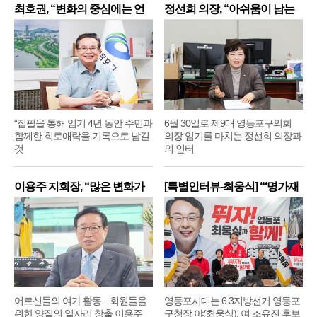
최호권, “변화의 중심에는 언
정선희 의장, “아쉬움이 남는
제
“집필을 통해 임기 4년 동안 주민과
6월 30일로 제9대 영등포구의회
함께한 희로애락을 기록으로 남길
의장 임기를 마치는 정선희 의장과
것
의 인터
이용주 지회장, “많은 변화가
[특별인터뷰-최웅식] “‘명가재
어르신들의 여가 활동... 회원들을
영등포시대는 6.3지방선거 영등포
위한 양질의 일자리 창출 이용주
구청장 야(최웅식), 여 조유진 후보