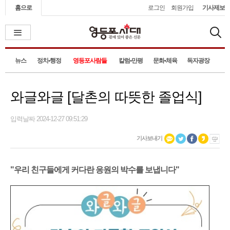
홈으로
로그인
회원가입
기사제보
뉴스
정치•행정
영등포사람들
칼럼•만평
문화•체육
독자광장
와글와글 [달촌의 따뜻한 졸업식]
입력날짜 2024-12-27 09:51:29
기사보내기
"우리 친구들에게 커다란 응원의 박수를 보냅니다"