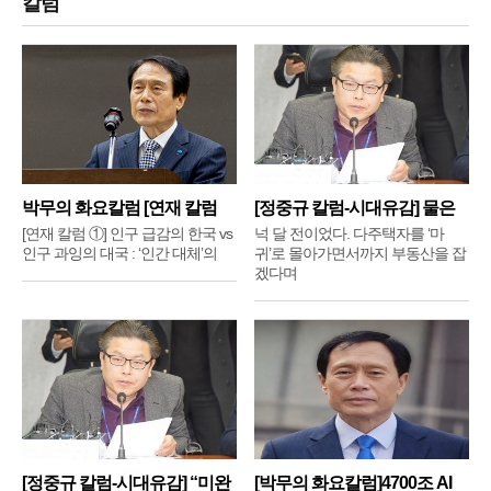
칼럼
박무의 화요칼럼 [연재 칼럼
[정중규 칼럼-시대유감] 물은
①]
배
[연재 칼럼 ①] 인구 급감의 한국 vs
넉 달 전이었다. 다주택자를 ‘마
인구 과잉의 대국 : ‘인간 대체’의
귀’로 몰아가면서까지 부동산을 잡
겠다며
[정중규 칼럼-시대유감] “미완
[박무의 화요칼럼]4700조 AI