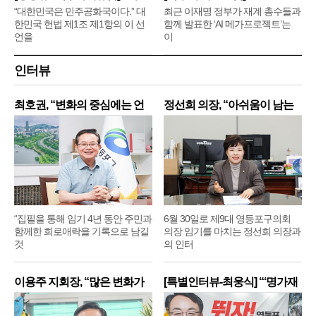
메
“대한민국은 민주공화국이다.” 대
최근 이재명 정부가 재계 총수들과
한민국 헌법 제1조 제1항의 이 선
함께 발표한 ‘AI 메가프로젝트’는
언을
이
인터뷰
최호권, “변화의 중심에는 언
정선희 의장, “아쉬움이 남는
제
“집필을 통해 임기 4년 동안 주민과
6월 30일로 제9대 영등포구의회
함께한 희로애락을 기록으로 남길
의장 임기를 마치는 정선희 의장과
것
의 인터
이용주 지회장, “많은 변화가
[특별인터뷰-최웅식] “‘명가재