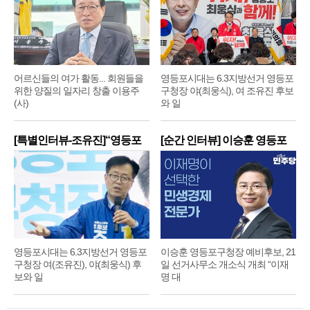
어르신들의 여가 활동... 회원들을
영등포시대는 6.3지방선거 영등포
위한 양질의 일자리 창출 이용주
구청장 야(최웅식), 여 조유진 후보
(사)
와 일
[특별인터뷰-조유진]“영등포
[순간 인터뷰] 이승훈 영등포
구
구
영등포시대는 6.3지방선거 영등포
이승훈 영등포구청장 예비후보, 21
구청장 여(조유진), 야(최웅식) 후
일 선거사무소 개소식 개최 “이재
보와 일
명 대