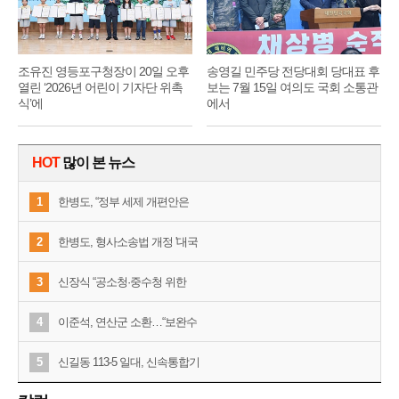
조유진 영등포구청장이 20일 오후
송영길 민주당 전당대회 당대표 후
열린 ‘2026년 어린이 기자단 위촉
보는 7월 15일 여의도 국회 소통관
식’에
에서
HOT
많이 본 뉴스
1
한병도, “정부 세제 개편안은
2
한병도, 형사소송법 개정 '대국
3
신장식 “공소청·중수청 위한
4
이준석, 연산군 소환…“보완수
5
신길동 113-5 일대, 신속통합기