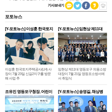
기사보내기
포토뉴스
[Y-포토뉴스] 이성훈 한국토지
[Y-포토뉴스] 임현상 제11대
주
영
이성훈 한국토지주택공사(LH) 사
임현상 제11대 영등포구 의용소방
장이 7월 23일 신길2지구를 방문
대장이 7월 21일 영등포소방서에
해 사업 추
서 취임식
조유진 영등포구청장, 어린이
[Y-포토뉴스] 송영길, 채상병
기
순