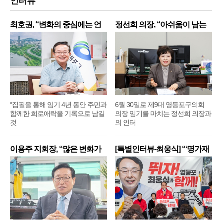
인터뷰
최호권, “변화의 중심에는 언
정선희 의장, “아쉬움이 남는
제
“집필을 통해 임기 4년 동안 주민과
6월 30일로 제9대 영등포구의회
함께한 희로애락을 기록으로 남길
의장 임기를 마치는 정선희 의장과
것
의 인터
이용주 지회장, “많은 변화가
[특별인터뷰-최웅식] “‘명가재