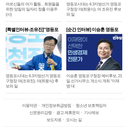
어르신들의 여가 활동... 회원들을
영등포시대는 6.3지방선거 영등포
위한 양질의 일자리 창출 이용주
구청장 야(최웅식), 여 조유진 후보
(사)
와 일
[특별인터뷰-조유진]“영등포
[순간 인터뷰] 이승훈 영등포
구
구
영등포시대는 6.3지방선거 영등포
이승훈 영등포구청장 예비후보, 21
구청장 여(조유진), 야(최웅식) 후
일 선거사무소 개소식 개최 “이재
보와 일
명 대
이용약관
ㆍ
개인정보취급방침
ㆍ
청소년 보호책임자
신문윤리강령
ㆍ
광고.제휴문의
ㆍ
기사제보
보도자료
ㆍ
오시는 길