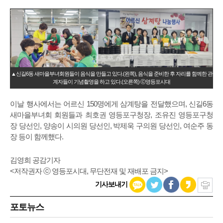
▲신길6동 새마을부녀회원들이 음식을 만들고 있다.(왼쪽), 음식을 준비한 후 자리를 함께한 관
계자들이 기념촬영을 하고 있다.(오른쪽) ⓒ영등포시대
이날 행사에서는 어르신 150명에게 삼계탕을 전달했으며, 신길6동
새마을부녀회 회원들과 최호권 영등포구청장, 조유진 영등포구청
장 당선인, 양송이 시의원 당선인, 박제욱 구의원 당선인, 여순주 동
장 등이 함께했다.
김영희 공감기자
<저작권자 ⓒ 영등포시대, 무단전재 및 재배포 금지>
기사보내기
포토뉴스