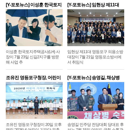
[Y-포토뉴스] 이성훈 한국토지
[Y-포토뉴스] 임현상 제11대
주
영
이성훈 한국토지주택공사(LH) 사
임현상 제11대 영등포구 의용소방
장이 7월 23일 신길2지구를 방문
대장이 7월 21일 영등포소방서에
해 사업 추
서 취임식
조유진 영등포구청장, 어린이
[Y-포토뉴스] 송영길, 채상병
기
순
조유진 영등포구청장이 20일 오후
송영길 민주당 전당대회 당대표 후
열린 ‘2026년 어린이 기자단 위촉
보는 7월 15일 여의도 국회 소통관