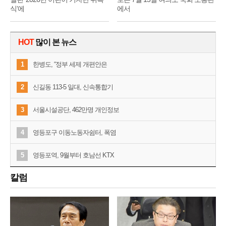
식’에
에서
HOT
많이 본 뉴스
1
한병도, “정부 세제 개편안은
2
신길동 113-5 일대, 신속통합기
3
서울시설공단, 462만명 개인정보
4
영등포구 이동노동자쉼터, 폭염
5
영등포역, 9월부터 호남선 KTX
칼럼