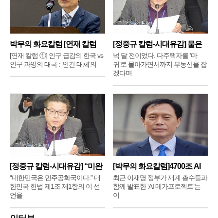
박무의 화요칼럼 [연재 칼럼
[정중규 칼럼-시대유감] 물은
①]
배
[연재 칼럼 ①] 인구 급감의 한국 vs
넉 달 전이었다. 다주택자를 ‘마
인구 과잉의 대국 : ‘인간 대체’의
귀’로 몰아가면서까지 부동산을 잡
겠다며
[정중규 칼럼-시대유감] “미완
[박무의 화요칼럼]4700조 AI
메
“대한민국은 민주공화국이다.” 대
최근 이재명 정부가 재계 총수들과
한민국 헌법 제1조 제1항의 이 선
함께 발표한 ‘AI 메가프로젝트’는
언을
이