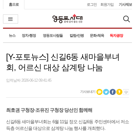
홈으로
로그인
회원가입
기사제보
뉴스
정치•행정
영등포사람들
칼럼•만평
문화•체육
독자광장
[Y-포토뉴스] 신길6동 새마을부녀
회, 어르신 대상 삼계탕 나눔
입력날짜 2026-06-12 09:41:45
기사보내기
최호권 구청장·조유진 구청장 당선인 함께해
신길6동 새마을부녀회는 6월 11일 정오 신길6동 주민센터에서 저소
득층 어르신을 대상으로 삼계탕 나눔 행사를 개최했다.