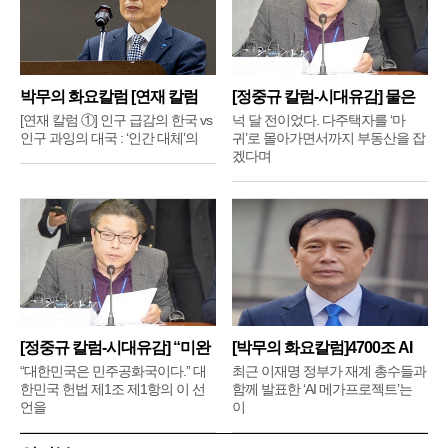
박무의 화요칼럼 [연재 칼럼
[정중규 칼럼-시대유감] 물은
①]
배
[연재 칼럼 ①] 인구 급감의 한국 vs
넉 달 전이었다. 다주택자를 ‘마
인구 과잉의 대국 : ‘인간 대체’의
귀’로 몰아가면서까지 부동산을 잡
겠다며
[정중규 칼럼-시대유감] “미완
[박무의 화요칼럼]4700조 AI
메
“대한민국은 민주공화국이다.” 대
최근 이재명 정부가 재계 총수들과
한민국 헌법 제1조 제1항의 이 선
함께 발표한 ‘AI 메가프로젝트’는
언을
이