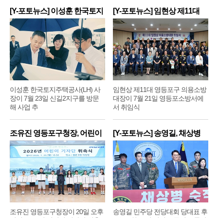
[Y-포토뉴스] 이성훈 한국토지
[Y-포토뉴스] 임현상 제11대
주
영
이성훈 한국토지주택공사(LH) 사
임현상 제11대 영등포구 의용소방
장이 7월 23일 신길2지구를 방문
대장이 7월 21일 영등포소방서에
해 사업 추
서 취임식
조유진 영등포구청장, 어린이
[Y-포토뉴스] 송영길, 채상병
기
순
조유진 영등포구청장이 20일 오후
송영길 민주당 전당대회 당대표 후