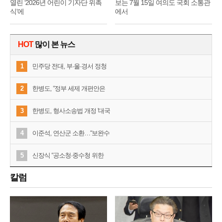
열린 ‘2026년 어린이 기자단 위촉
보는 7월 15일 여의도 국회 소통관
식’에
에서
HOT
많이 본 뉴스
1
민주당 전대, 부·울·경서 정청
2
한병도, “정부 세제 개편안은
3
한병도, 형사소송법 개정 '대국
4
이준석, 연산군 소환…“보완수
5
신장식 “공소청·중수청 위한
칼럼