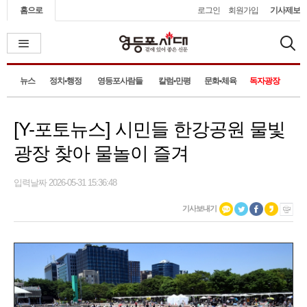
홈으로
로그인
회원가입
기사제보
뉴스
정치•행정
영등포사람들
칼럼•만평
문화•체육
독자광장
[Y-포토뉴스] 시민들 한강공원 물빛
광장 찾아 물놀이 즐겨
입력날짜 2026-05-31 15:36:48
기사보내기