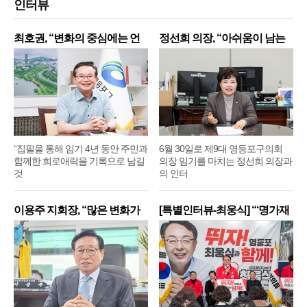
인터뷰
최호권, “변화의 중심에는 언
정선희 의장, “아쉬움이 남는
제
“집필을 통해 임기 4년 동안 주민과
6월 30일로 제9대 영등포구의회
함께한 희로애락을 기록으로 남길
의장 임기를 마치는 정선희 의장과
것
의 인터
이용주 지회장, “많은 변화가
[특별인터뷰-최웅식] “‘명가재