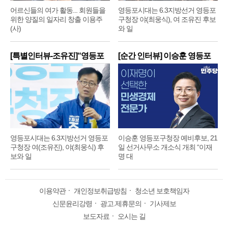
어르신들의 여가 활동... 회원들을
영등포시대는 6.3지방선거 영등포
위한 양질의 일자리 창출 이용주
구청장 야(최웅식), 여 조유진 후보
(사)
와 일
[특별인터뷰-조유진]“영등포
[순간 인터뷰] 이승훈 영등포
구
구
영등포시대는 6.3지방선거 영등포
이승훈 영등포구청장 예비후보, 21
구청장 여(조유진), 야(최웅식) 후
일 선거사무소 개소식 개최 “이재
보와 일
명 대
이용약관
ㆍ
개인정보취급방침
ㆍ
청소년 보호책임자
신문윤리강령
ㆍ
광고.제휴문의
ㆍ
기사제보
보도자료
ㆍ
오시는 길