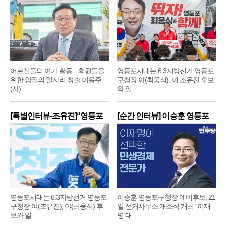
어르신들의 여가 활동... 회원들을
영등포시대는 6.3지방선거 영등포
위한 양질의 일자리 창출 이용주
구청장 야(최웅식), 여 조유진 후보
(사)
와 일
[특별인터뷰-조유진]“영등포
[순간 인터뷰] 이승훈 영등포
구
구
영등포시대는 6.3지방선거 영등포
이승훈 영등포구청장 예비후보, 21
구청장 여(조유진), 야(최웅식) 후
일 선거사무소 개소식 개최 “이재
보와 일
명 대