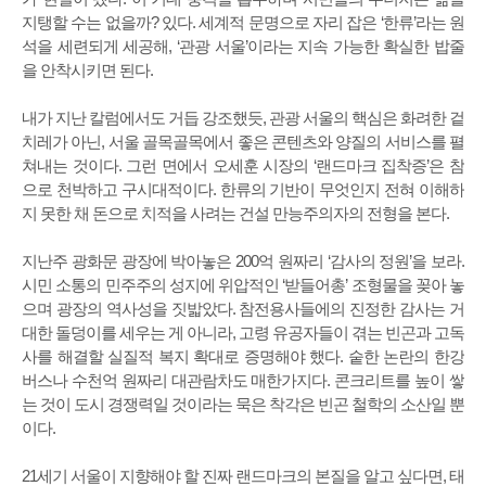
지탱할 수는 없을까? 있다. 세계적 문명으로 자리 잡은 ‘한류’라는 원
석을 세련되게 세공해, ‘관광 서울’이라는 지속 가능한 확실한 밥줄
을 안착시키면 된다.
내가 지난 칼럼에서도 거듭 강조했듯, 관광 서울의 핵심은 화려한 겉
치레가 아닌, 서울 골목골목에서 좋은 콘텐츠와 양질의 서비스를 펼
쳐내는 것이다. 그런 면에서 오세훈 시장의 ‘랜드마크 집착증’은 참
으로 천박하고 구시대적이다. 한류의 기반이 무엇인지 전혀 이해하
지 못한 채 돈으로 치적을 사려는 건설 만능주의자의 전형을 본다.
지난주 광화문 광장에 박아놓은 200억 원짜리 ‘감사의 정원’을 보라.
시민 소통의 민주주의 성지에 위압적인 ‘받들어총’ 조형물을 꽂아 놓
으며 광장의 역사성을 짓밟았다. 참전용사들에의 진정한 감사는 거
대한 돌덩이를 세우는 게 아니라, 고령 유공자들이 겪는 빈곤과 고독
사를 해결할 실질적 복지 확대로 증명해야 했다. 숱한 논란의 한강
버스나 수천억 원짜리 대관람차도 매한가지다. 콘크리트를 높이 쌓
는 것이 도시 경쟁력일 것이라는 묵은 착각은 빈곤 철학의 소산일 뿐
이다.
21세기 서울이 지향해야 할 진짜 랜드마크의 본질을 알고 싶다면, 태