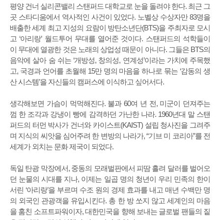
평양 건너 실리콘밸리 스탠퍼드 대학교로 눈을 돌려야 한다. 최근 그
곳 스타디움에서 역사적인 사건이 있었다. 노벨상 수상자만 83명을
배출한 세계 최고 지성의 요람이 방탄소년단(BTS)을 주최자로 모시
고 ‘아리랑’ 월드투어 무대를 열어준 것이다. 스탠퍼드의 석학들이
이 무대에 열광한 것은 노래의 상업성 때문이 아니다. 그들은 BTS의
음악에 살아 숨 쉬는 ‘개방성, 창의성, 연계성’이라는 가치에 주목했
고, 국경과 언어를 초월해 15만 명의 마음을 하나로 묶는 ‘감동의 생
산 시스템’을 자신들의 캠퍼스에 이식하고 싶어서다.
생각해보면 가슴이 먹먹해진다. 불과 60여 년 전, 미군이 던져주는
껌 한 조각과 강냉이 빵에 감격하던 가난한 나라. 1960년대 말 스탠
퍼드의 터먼 박사가 건너와 카이스트(KAIST) 설립 청사진을 그려주
며 지식의 씨앗을 심어주려 한 변방의 나라가, “기브 미 코리아”를 전
세계가 외치는 문화 제국이 되었다.
독일 탄광 막장에서, 중동의 모래벌판에서 피땀 흘려 달러를 벌어오
던 눈물의 시대를 지나, 이제는 일곱 명의 청년이 우리 민족의 한이
서린 ‘아리랑’을 부르며 수조 원의 경제 효과를 내고 매년 수백만 명
의 외국인 관광객을 유입시킨다. 총 한 방 쏘지 않고 세계인의 마음
을 훔친 소프트파워이자, 대한민국을 향해 보내는 글로벌 팬들의 짙