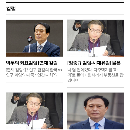
칼럼
박무의 화요칼럼 [연재 칼럼
[정중규 칼럼-시대유감] 물은
①]
배
[연재 칼럼 ①] 인구 급감의 한국 vs
넉 달 전이었다. 다주택자를 ‘마
인구 과잉의 대국 : ‘인간 대체’의
귀’로 몰아가면서까지 부동산을 잡
겠다며