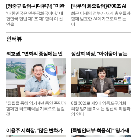
[정중규 칼럼-시대유감] “미완
[박무의 화요칼럼]4700조 AI
메
“대한민국은 민주공화국이다.” 대
최근 이재명 정부가 재계 총수들과
한민국 헌법 제1조 제1항의 이 선
함께 발표한 ‘AI 메가프로젝트’는
언을
이
인터뷰
최호권, “변화의 중심에는 언
정선희 의장, “아쉬움이 남는
제
“집필을 통해 임기 4년 동안 주민과
6월 30일로 제9대 영등포구의회
함께한 희로애락을 기록으로 남길
의장 임기를 마치는 정선희 의장과
것
의 인터
이용주 지회장, “많은 변화가
[특별인터뷰-최웅식] “‘명가재