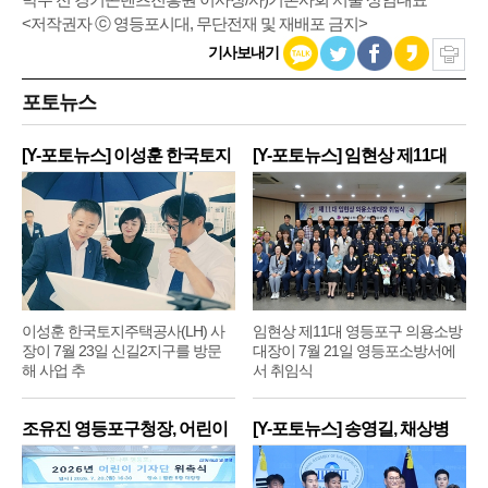
<저작권자 ⓒ 영등포시대, 무단전재 및 재배포 금지>
기사보내기
포토뉴스
[Y-포토뉴스] 이성훈 한국토지
[Y-포토뉴스] 임현상 제11대
주
영
이성훈 한국토지주택공사(LH) 사
임현상 제11대 영등포구 의용소방
장이 7월 23일 신길2지구를 방문
대장이 7월 21일 영등포소방서에
해 사업 추
서 취임식
조유진 영등포구청장, 어린이
[Y-포토뉴스] 송영길, 채상병
기
순