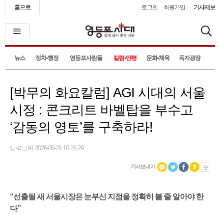
홈으로
로그인
회원가입
기사제보
뉴스
정치•행정
영등포사람들
칼럼•만평
문화•체육
독자광장
[박무의 화요칼럼] AGI 시대의 서울
시정 : 콘크리트 바벨탑을 부수고
‘감동의 영토’를 구축하라!
입력날짜 2026-05-26 10:26:29
기사보내기
“선출될 새 서울시장은 눈부신 지점을 정확히 볼 줄 알아야 한
다”