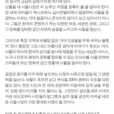
은 정서적 교감의 실체가 바로 여기에 있다.
선출될 새 서울시장은 이 눈부신 지점을 정확히 볼 줄 알아야 한다.
전 세계 아미들이 멕시코에서, 실리콘밸리에서 열광하며 서울을 동
경하는 이유는 거대 철골이나 콘크리트 덩이가 보고 싶어서가 아니
다. 그들은 한국의 콘텐츠가 주는 따뜻한 위로, 세련된 문화, 그리고
그 문화를 잉태한 공간 자체의 숨결을 느끼고자 서울을 찾는다.
그러므로 특정 지역에 바벨탑 같은 거대 인공물을 우뚝 세우는 불통
의 ‘전시 행정’은 그만, 대신 아름다운 음악과 이야기가 흐르는 거리,
서울의 역사와 현대적 감각을 동시에 체험할 수 있는 세심한 서비스,
누구나 안전과 쾌적의 문화를 향유할 수 있는 인프라를 서울 전역에
스며들게 하는 ‘문화적 공간 창출’에 사활을 걸어야 한다.
광장은 뭔가를 자꾸 채워 넣으려는 시장의 사욕으로 덮일 때 그 생명
력을 잃는다. 세월이 흐르면 낡고 부식될 200억 원짜리 석조물 따윈
필요 없다. 천만 시민과 전 세계 관광객의 마음속에 깊게 남을 무형
의 ‘감동 랜드마크’를 지어 올리는 일. 그것만이 당도할 AGI 시대의
거센 파도로부터 시민들의 밥그릇과 삶의 질을 굳건히 지켜낼 새로
운 서울시장의 가장 중대한 사명이 될 것이다.
박무 전 경기콘텐츠진흥원 이사장/사)기본사회 서울 상임대표