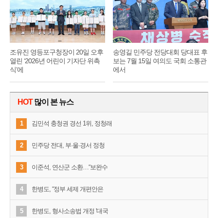
조유진 영등포구청장이 20일 오후
송영길 민주당 전당대회 당대표 후
열린 ‘2026년 어린이 기자단 위촉
보는 7월 15일 여의도 국회 소통관
식’에
에서
HOT
많이 본 뉴스
1
김민석 충청권 경선 1위, 정청래
2
민주당 전대, 부·울·경서 정청
3
이준석, 연산군 소환…“보완수
4
한병도, “정부 세제 개편안은
5
한병도, 형사소송법 개정 '대국