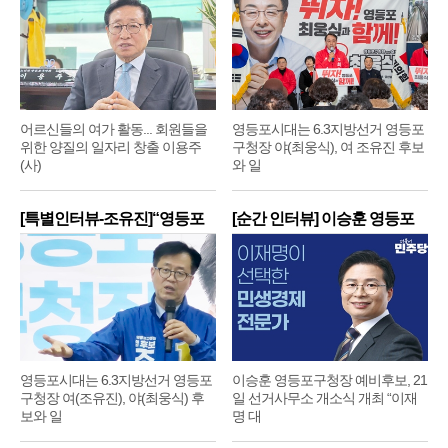
어르신들의 여가 활동... 회원들을
영등포시대는 6.3지방선거 영등포
위한 양질의 일자리 창출 이용주
구청장 야(최웅식), 여 조유진 후보
(사)
와 일
[특별인터뷰-조유진]“영등포
[순간 인터뷰] 이승훈 영등포
구
구
영등포시대는 6.3지방선거 영등포
이승훈 영등포구청장 예비후보, 21
구청장 여(조유진), 야(최웅식) 후
일 선거사무소 개소식 개최 “이재
보와 일
명 대