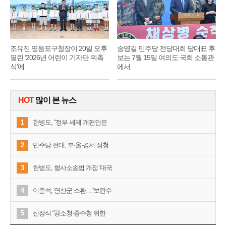
조유진 영등포구청장이 20일 오후
송영길 민주당 전당대회 당대표 후
열린 ‘2026년 어린이 기자단 위촉
보는 7월 15일 여의도 국회 소통관
식’에
에서
HOT
많이 본 뉴스
1
한병도, “정부 세제 개편안은
2
민주당 전대, 부·울·경서 정청
3
한병도, 형사소송법 개정 '대국
4
이준석, 연산군 소환…“보완수
5
신장식 “공소청·중수청 위한