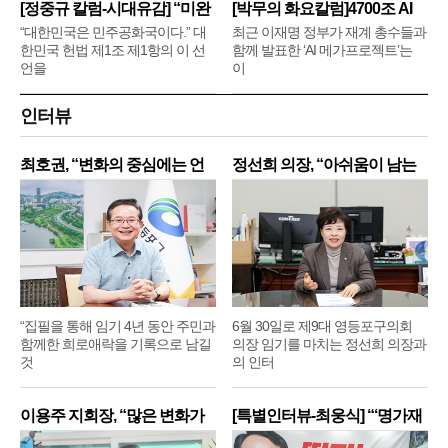
[정중규 칼럼-시대유감] “미완
[박무의 화요칼럼]4700조 AI
메
“대한민국은 민주공화국이다.” 대
최근 이재명 정부가 재계 총수들과
한민국 헌법 제1조 제1항의 이 선
함께 발표한 ‘AI 메가프로젝트’는
언을
이
인터뷰
최호권, “변화의 중심에는 언
정선희 의장, “아쉬움이 남는
제
“집필을 통해 임기 4년 동안 주민과
6월 30일로 제9대 영등포구의회
함께한 희로애락을 기록으로 남길
의장 임기를 마치는 정선희 의장과
것
의 인터
이용주 지회장, “많은 변화가
[특별인터뷰-최웅식] “‘명가재