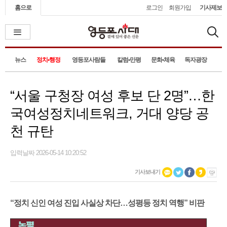
홈으로
로그인
회원가입
기사제보
뉴스
정치•행정
영등포사람들
칼럼•만평
문화•체육
독자광장
“서울 구청장 여성 후보 단 2명”…한
국여성정치네트워크, 거대 양당 공
천 규탄
입력날짜 2026-05-14 10:20:52
기사보내기
“정치 신인 여성 진입 사실상 차단…성평등 정치 역행” 비판