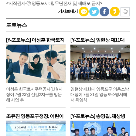
<저작권자 ⓒ 영등포시대, 무단전재 및 재배포 금지>
기사보내기
포토뉴스
[Y-포토뉴스] 이성훈 한국토지
[Y-포토뉴스] 임현상 제11대
주
영
이성훈 한국토지주택공사(LH) 사
임현상 제11대 영등포구 의용소방
장이 7월 23일 신길2지구를 방문
대장이 7월 21일 영등포소방서에
해 사업 추
서 취임식
조유진 영등포구청장, 어린이
[Y-포토뉴스] 송영길, 채상병
기
순