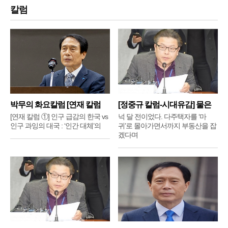
칼럼
박무의 화요칼럼 [연재 칼럼
[정중규 칼럼-시대유감] 물은
①]
배
[연재 칼럼 ①] 인구 급감의 한국 vs
넉 달 전이었다. 다주택자를 ‘마
인구 과잉의 대국 : ‘인간 대체’의
귀’로 몰아가면서까지 부동산을 잡
겠다며