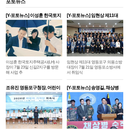
포토뉴스
[Y-포토뉴스] 이성훈 한국토지
[Y-포토뉴스] 임현상 제11대
주
영
이성훈 한국토지주택공사(LH) 사
임현상 제11대 영등포구 의용소방
장이 7월 23일 신길2지구를 방문
대장이 7월 21일 영등포소방서에
해 사업 추
서 취임식
조유진 영등포구청장, 어린이
[Y-포토뉴스] 송영길, 채상병
기
순