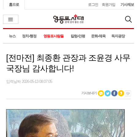
홈으로
로그인
회원가입
기사제보
뉴스
정치•행정
영등포사람들
칼럼•만평
문화•체육
독자광장
[전마전] 최종환 관장과 조윤경 사무
국장님 감사합니다!
입력날짜 2026-05-13 08:07:05
기사보내기