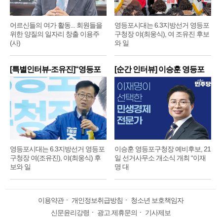
어르신들의 여가 활동... 회원들을
영등포시대는 6.3지방선거 영등포
위한 양질의 일자리 창출 이용주
구청장 야(최웅식), 여 조유진 후보
(사)
와 일
[특별인터뷰-조유진]“영등포
[순간 인터뷰] 이승훈 영등포
구
구
영등포시대는 6.3지방선거 영등포
이승훈 영등포구청장 예비후보, 21
구청장 여(조유진), 야(최웅식) 후
일 선거사무소 개소식 개최 “이재
보와 일
명 대
이용약관
ㆍ
개인정보취급방침
ㆍ
청소년 보호책임자
신문윤리강령
ㆍ
광고.제휴문의
ㆍ
기사제보