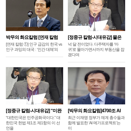
박무의 화요칼럼 [연재 칼럼
[정중규 칼럼-시대유감] 물은
①]
배
[연재 칼럼 ①] 인구 급감의 한국 vs
넉 달 전이었다. 다주택자를 ‘마
인구 과잉의 대국 : ‘인간 대체’의
귀’로 몰아가면서까지 부동산을 잡
겠다며
[정중규 칼럼-시대유감] “미완
[박무의 화요칼럼]4700조 AI
메
“대한민국은 민주공화국이다.” 대
최근 이재명 정부가 재계 총수들과
한민국 헌법 제1조 제1항의 이 선
함께 발표한 ‘AI 메가프로젝트’는
언을
이