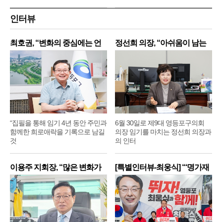
인터뷰
최호권, “변화의 중심에는 언
정선희 의장, “아쉬움이 남는
제
“집필을 통해 임기 4년 동안 주민과
6월 30일로 제9대 영등포구의회
함께한 희로애락을 기록으로 남길
의장 임기를 마치는 정선희 의장과
것
의 인터
이용주 지회장, “많은 변화가
[특별인터뷰-최웅식] “‘명가재