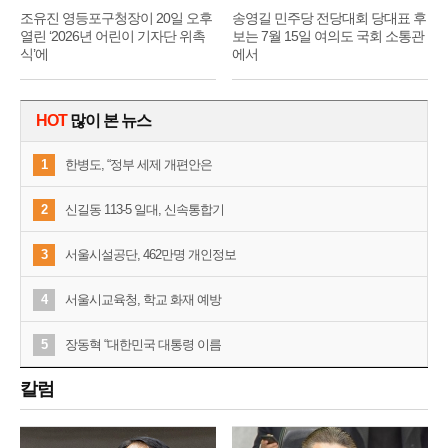
조유진 영등포구청장이 20일 오후
송영길 민주당 전당대회 당대표 후
열린 ‘2026년 어린이 기자단 위촉
보는 7월 15일 여의도 국회 소통관
식’에
에서
HOT
많이 본 뉴스
1
한병도, “정부 세제 개편안은
2
신길동 113-5 일대, 신속통합기
3
서울시설공단, 462만명 개인정보
4
서울시교육청, 학교 화재 예방
5
장동혁 “대한민국 대통령 이름
칼럼