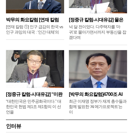
박무의 화요칼럼 [연재 칼럼
[정중규 칼럼-시대유감] 물은
①]
배
[연재 칼럼 ①] 인구 급감의 한국 vs
넉 달 전이었다. 다주택자를 ‘마
인구 과잉의 대국 : ‘인간 대체’의
귀’로 몰아가면서까지 부동산을 잡
겠다며
[정중규 칼럼-시대유감] “미완
[박무의 화요칼럼]4700조 AI
메
“대한민국은 민주공화국이다.” 대
최근 이재명 정부가 재계 총수들과
한민국 헌법 제1조 제1항의 이 선
함께 발표한 ‘AI 메가프로젝트’는
언을
이
인터뷰