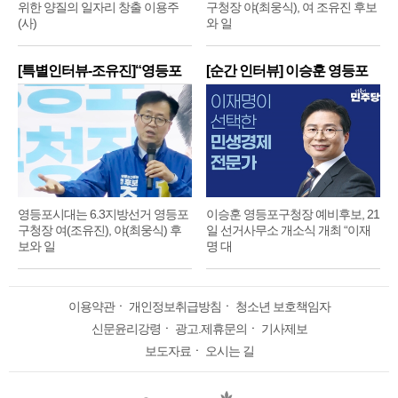
위한 양질의 일자리 창출 이용주
구청장 야(최웅식), 여 조유진 후보
(사)
와 일
[특별인터뷰-조유진]“영등포
[순간 인터뷰] 이승훈 영등포
구
구
영등포시대는 6.3지방선거 영등포
이승훈 영등포구청장 예비후보, 21
구청장 여(조유진), 야(최웅식) 후
일 선거사무소 개소식 개최 “이재
보와 일
명 대
이용약관
ㆍ
개인정보취급방침
ㆍ
청소년 보호책임자
신문윤리강령
ㆍ
광고.제휴문의
ㆍ
기사제보
보도자료
ㆍ
오시는 길