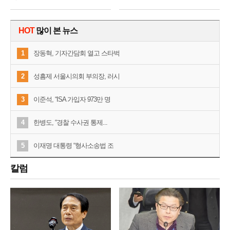
HOT
많이 본 뉴스
1
장동혁, 기자간담회 열고 스타벅
2
성흠제 서울시의회 부의장, 러시
3
이준석, “ISA 가입자 973만 명
4
한병도, “경찰 수사권 통제...
5
이재명 대통령 “형사소송법 조
칼럼