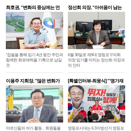
최호권, “변화의 중심에는 언
정선희 의장, “아쉬움이 남는
제
“집필을 통해 임기 4년 동안 주민과
6월 30일로 제9대 영등포구의회
함께한 희로애락을 기록으로 남길
의장 임기를 마치는 정선희 의장과
것
의 인터
이용주 지회장, “많은 변화가
[특별인터뷰-최웅식] “‘명가재
어르신들의 여가 활동... 회원들을
영등포시대는 6.3지방선거 영등포