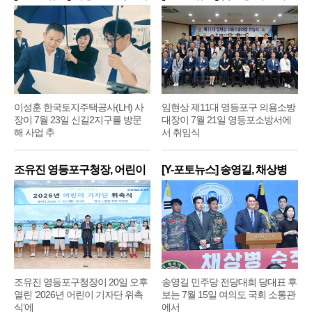
주
영
이성훈 한국토지주택공사(LH) 사
임현상 제11대 영등포구 의용소방
장이 7월 23일 신길2지구를 방문
대장이 7월 21일 영등포소방서에
해 사업 추
서 취임식
조유진 영등포구청장, 어린이
[Y-포토뉴스] 송영길, 채상병
기
순
조유진 영등포구청장이 20일 오후
송영길 민주당 전당대회 당대표 후
열린 ‘2026년 어린이 기자단 위촉
보는 7월 15일 여의도 국회 소통관
식’에
에서