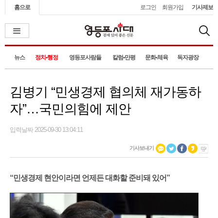
홈으로
로그인
회원가입
기사제보
뉴스
정치•행정
영등포사람들
칼럼•만평
문화•체육
독자광장
김병기 “민생경제 협의체 재가동하
자”…국민의힘에 제안
입력날짜 2025-09-30 13:04:11
기사보내기
“민생경제 현안이라면 언제든 대화할 준비돼 있어”