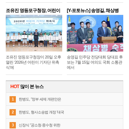
조유진 영등포구청장, 어린이
[Y-포토뉴스] 송영길, 채상병
기
순
조유진 영등포구청장이 20일 오후
송영길 민주당 전당대회 당대표 후
열린 ‘2026년 어린이 기자단 위촉
보는 7월 15일 여의도 국회 소통관
식’에
에서
HOT
많이 본 뉴스
1
한병도, “정부 세제 개편안은
2
한병도, 형사소송법 개정 '대국
3
신장식 “공소청·중수청 위한