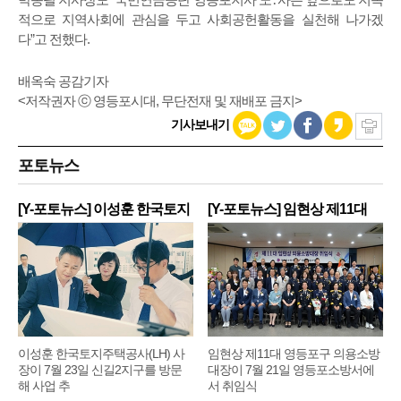
적으로 지역사회에 관심을 두고 사회공헌활동을 실천해 나가겠
다”고 전했다.
배옥숙 공감기자
<저작권자 ⓒ 영등포시대, 무단전재 및 재배포 금지>
기사보내기
포토뉴스
[Y-포토뉴스] 이성훈 한국토지
[Y-포토뉴스] 임현상 제11대
주
영
이성훈 한국토지주택공사(LH) 사
임현상 제11대 영등포구 의용소방
장이 7월 23일 신길2지구를 방문
대장이 7월 21일 영등포소방서에
해 사업 추
서 취임식