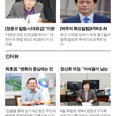
[정중규 칼럼-시대유감] “미완
[박무의 화요칼럼]4700조 AI
메
“대한민국은 민주공화국이다.” 대
최근 이재명 정부가 재계 총수들과
한민국 헌법 제1조 제1항의 이 선
함께 발표한 ‘AI 메가프로젝트’는
언을
이
인터뷰
최호권, “변화의 중심에는 언
정선희 의장, “아쉬움이 남는
제
“집필을 통해 임기 4년 동안 주민과
6월 30일로 제9대 영등포구의회
함께한 희로애락을 기록으로 남길
의장 임기를 마치는 정선희 의장과