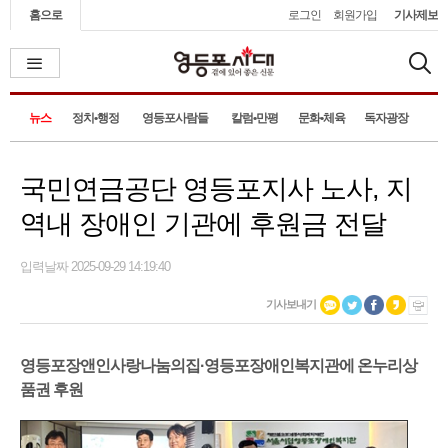
홈으로
로그인
회원가입
기사제보
뉴스
정치•행정
영등포사람들
칼럼•만평
문화•체육
독자광장
국민연금공단 영등포지사 노사, 지
역내 장애인 기관에 후원금 전달
입력날짜 2025-09-29 14:19:40
기사보내기
영등포장앤인사랑나눔의집·영등포장애인복지관에 온누리상
품권 후원