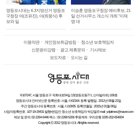
영등포시대는 6.3지방선거 영등포
이승훈 영등포구청장 예비후보, 21
구청장 여(조유진), 야(최웅식) 후
일 선거사무소 개소식 개최 “이재
보와 일
명 대
이용약관
ㆍ
개인정보취급방침
ㆍ
청소년 보호책임자
신문윤리강령
ㆍ
광고.제휴문의
ㆍ
기사제보
보도자료
ㆍ
오시는 길
우)07247, 서울 영등포구 국회대로54길 13(영등포동7가, 신아빌라트) 106호
영등포시대 인터넷신문 등록번호: 서울, 아02164. 등록·발행일 : 2012년 06월 22일
주간 영등포시대 등록번호 : 서울, 다10935. 등록연월일 : 2015년 01월 06일
사업자등록번호 : 107-19-29431 발행•편집인·청소년 보호책임자 박강열 E-mail : ydptimes@naver.com
제보 및 문의: 02-2264-6446 팩스 : 02-2268-5206 후원계좌 : 우리은행 1005-202-654004
Copyright ⓒ 2012 영등포시대. All rights reserved.