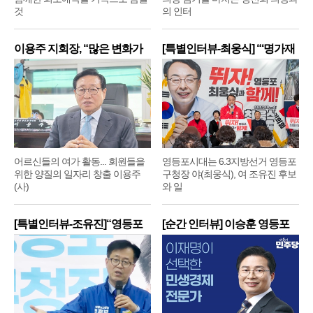
것
의 인터
이용주 지회장, “많은 변화가
[특별인터뷰-최웅식] “‘명가재
어르신들의 여가 활동... 회원들을
영등포시대는 6.3지방선거 영등포
위한 양질의 일자리 창출 이용주
구청장 야(최웅식), 여 조유진 후보
(사)
와 일
[특별인터뷰-조유진]“영등포
[순간 인터뷰] 이승훈 영등포
구
구