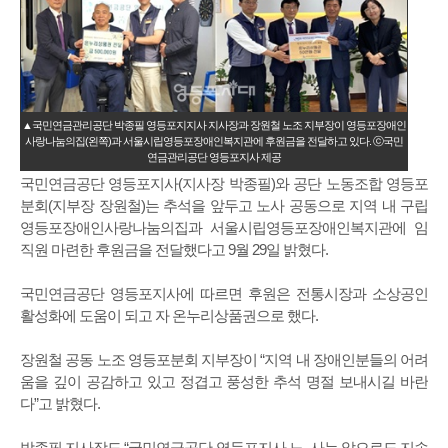
▲국민연금관리공단 박종필 영등포지지사 지사장과 장원철 노조 지부장이 영등포장애인
사랑나눔의집(왼쪽)과 서울시립영등포장애인복지관에 후원금을 전달하고 있다. ⓒ국민
연금관리공단 영등포지사 제공
국민연금공단 영등포지사(지사장 박종필)와 공단 노동조합 영등포
분회(지부장 장원철)는 추석을 앞두고 노사 공동으로 지역 내 구립
영등포장애인사랑나눔의집과 서울시립영등포장애인복지관에 임
직원 마련한 후원금을 전달했다고 9월 29일 밝혔다.
국민연금공단 영등포지사에 따르면 후원은 전통시장과 소상공인
활성화에 도움이 되고 자 온누리상품권으로 했다.
장원철 공동 노조 영등포분회 지부장이 “지역 내 장애인분들의 어려
움을 깊이 공감하고 있고 정겹고 풍성한 추석 명절 보내시길 바란
다”고 밝혔다.
박종필 지사장도 “국민연금공단 영등포지사 노․사는 앞으로도 지속