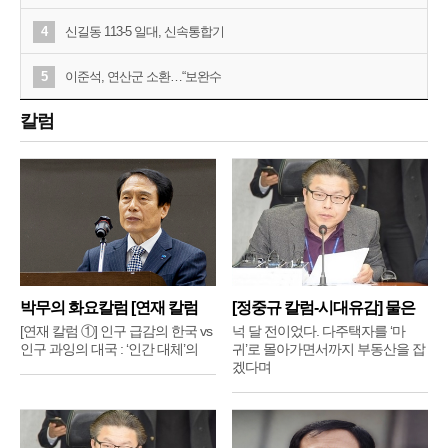
4
신길동 113-5 일대, 신속통합기
5
이준석, 연산군 소환…“보완수
칼럼
박무의 화요칼럼 [연재 칼럼
[정중규 칼럼-시대유감] 물은
①]
배
[연재 칼럼 ①] 인구 급감의 한국 vs
넉 달 전이었다. 다주택자를 ‘마
인구 과잉의 대국 : ‘인간 대체’의
귀’로 몰아가면서까지 부동산을 잡
겠다며