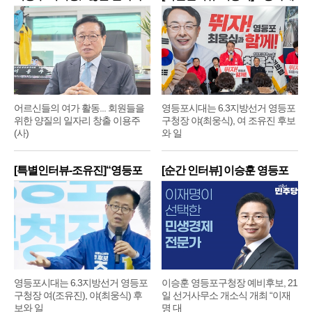
어르신들의 여가 활동... 회원들을
영등포시대는 6.3지방선거 영등포
위한 양질의 일자리 창출 이용주
구청장 야(최웅식), 여 조유진 후보
(사)
와 일
[특별인터뷰-조유진]“영등포
[순간 인터뷰] 이승훈 영등포
구
구
영등포시대는 6.3지방선거 영등포
이승훈 영등포구청장 예비후보, 21
구청장 여(조유진), 야(최웅식) 후
일 선거사무소 개소식 개최 “이재
보와 일
명 대