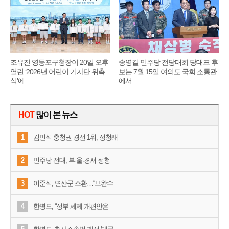
조유진 영등포구청장이 20일 오후
송영길 민주당 전당대회 당대표 후
열린 ‘2026년 어린이 기자단 위촉
보는 7월 15일 여의도 국회 소통관
식’에
에서
HOT
많이 본 뉴스
1
김민석 충청권 경선 1위, 정청래
2
민주당 전대, 부·울·경서 정청
3
이준석, 연산군 소환…“보완수
4
한병도, “정부 세제 개편안은