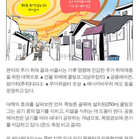
본지의 추가 취재 결과 서울시는 기후 영향에 민감한 주거 취약계층
을 위한 대책으로 ▲건물 외벽에 쿨링포그(냉무장치) ▲공용에어컨,
밤더위(추위)대피소 ▲무더위쉼터 조성 ▲에너지바우처 제도 등을
운영하고 있다.
대책의 효과를 살펴보면 먼저 쪽방촌 골목에 설치된(250m) 쿨링포
그는 공기 중의 열기를 식히고, 지열을 식히는 데 도움이 된다. 공용
에어컨은 냉기를 여러 세대가 공유하는 개념으로, 폭염경보에 온기
를 저감하고 있다. (온도 측정 비교 결과)
또 밤더위대피소는 쪽방 지역 인근 민간 목욕탕과 업무협약을 체결