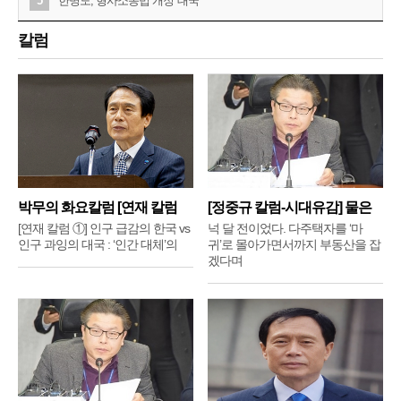
5
한병도, 형사소송법 개정 '대국
칼럼
박무의 화요칼럼 [연재 칼럼
[정중규 칼럼-시대유감] 물은
①]
배
[연재 칼럼 ①] 인구 급감의 한국 vs
넉 달 전이었다. 다주택자를 ‘마
인구 과잉의 대국 : ‘인간 대체’의
귀’로 몰아가면서까지 부동산을 잡
겠다며