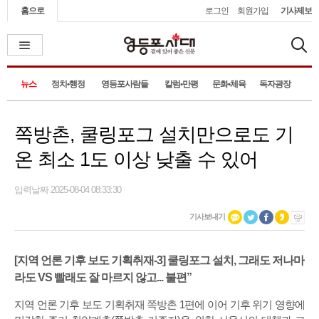
홈으로
로그인
회원가입
기사제보
뉴스
정치•행정
영등포사람들
칼럼•만평
문화•체육
독자광장
쪽방촌, 쿨링포그 설치만으로도 기
온 최소 1도 이상 낮출 수 있어
입력날짜 2025-08-04 08:33:30
기사보내기
[지역 언론 기후 보도 기획취재-3] 쿨링포그 설치, 그래도 저나마
라도 VS 빨래도 잘 마르지 않고... 불편”
지역 언론 기후 보도 기획취재 쪽방촌 1편에 이어 기후 위기 영향에