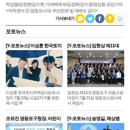
박강열/김정현/김수현 기자/배옥숙/김경희/김수경/장심형 공감기자
<저작권자 ⓒ 영등포시대, 무단전재 및 재배포 금지>
기사보내기
포토뉴스
[Y-포토뉴스] 이성훈 한국토지
[Y-포토뉴스] 임현상 제11대
주
영
이성훈 한국토지주택공사(LH) 사
임현상 제11대 영등포구 의용소방
장이 7월 23일 신길2지구를 방문
대장이 7월 21일 영등포소방서에
해 사업 추
서 취임식
조유진 영등포구청장, 어린이
[Y-포토뉴스] 송영길, 채상병
기
순