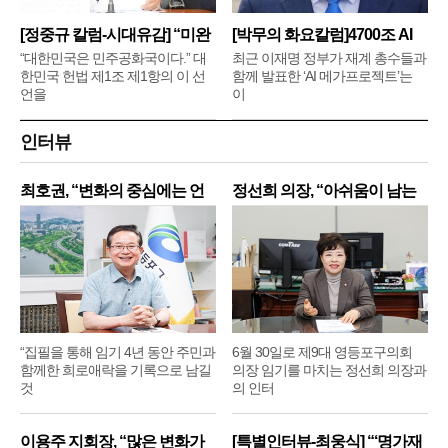
[정중규 칼럼-시대유감] “미완
[박무의 화요칼럼]4700조 AI
메
“대한민국은 민주공화국이다.” 대
최근 이재명 정부가 재계 총수들과
한민국 헌법 제1조 제1항의 이 선
함께 발표한 ‘AI 메가프로젝트’는
언을
이
인터뷰
최호권, “변화의 중심에는 언
정선희 의장, “아쉬움이 남는
제
“집필을 통해 임기 4년 동안 주민과
6월 30일로 제9대 영등포구의회
함께한 희로애락을 기록으로 남길
의장 임기를 마치는 정선희 의장과
것
의 인터
이용주 지회장, “많은 변화가
[특별인터뷰-최웅식] “‘명가재