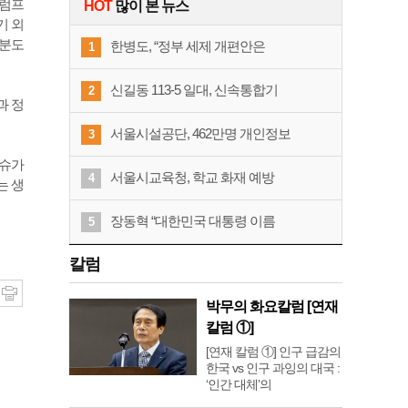
트럼프
HOT
많이 본 뉴스
기 외
부분도
한병도, “정부 세제 개편안은
1
신길동 113-5 일대, 신속통합기
2
과 정
서울시설공단, 462만명 개인정보
3
이슈가
서울시교육청, 학교 화재 예방
4
는 생
장동혁 “대한민국 대통령 이름
5
칼럼
박무의 화요칼럼 [연재
칼럼 ①]
[연재 칼럼 ①] 인구 급감의
한국 vs 인구 과잉의 대국 :
‘인간 대체’의