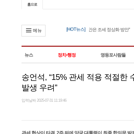
홈으로
[HOT뉴스]
한병도, “정부 세제 개편안은 조세 정상화 방안”
메뉴
뉴스
정치•행정
영등포사람들
송언석, “15% 관세 적용 적절한
발생 우려”
입력날짜 2025-07-31 11:19:46
관세 협상이 타결, 2주 뒤에 양국 대통령이 최종 합의문 발