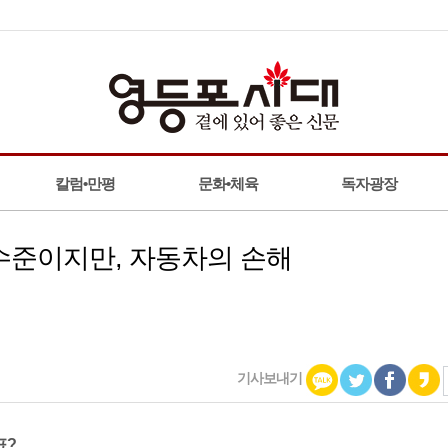
칼럼•만평
문화•체육
독자광장
 수준이지만, 자동차의 손해
기사보내기
표?