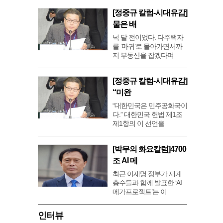
[정중규 칼럼-시대유감]
물은 배
넉 달 전이었다. 다주택자
를 ‘마귀’로 몰아가면서까
지 부동산을 잡겠다며
[정중규 칼럼-시대유감]
“미완
“대한민국은 민주공화국이
다.” 대한민국 헌법 제1조
제1항의 이 선언을
[박무의 화요칼럼]4700
조 AI 메
최근 이재명 정부가 재계
총수들과 함께 발표한 ‘AI
메가프로젝트’는 이
인터뷰