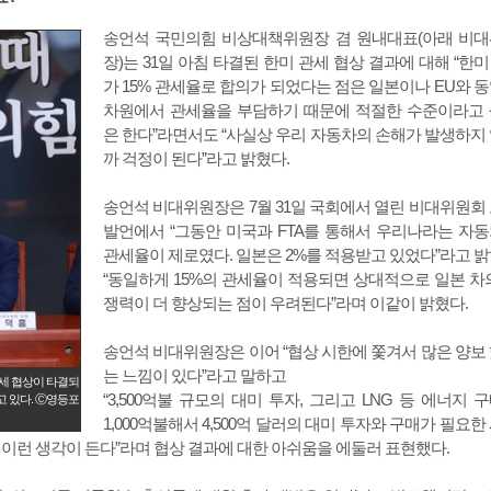
송언석 국민의힘 비상대책위원장 겸 원내대표(아래 비
장)는 31일 아침 타결된 한미 관세 협상 결과에 대해 “한미 
가 15% 관세율로 합의가 되었다는 점은 일본이나 EU와 
차원에서 관세율을 부담하기 때문에 적절한 수준이라고
은 한다”라면서도 “사실상 우리 자동차의 손해가 발생하지
까 걱정이 된다”라고 밝혔다.
송언석 비대위원장은 7월 31일 국회에서 열린 비대위원회
발언에서 “그동안 미국과 FTA를 통해서 우리나라는 자
관세율이 제로였다. 일본은 2%를 적용받고 있었다”라고 
“동일하게 15%의 관세율이 적용되면 상대적으로 일본 차
쟁력이 더 향상되는 점이 우려된다”라며 이같이 밝혔다.
송언석 비대위원장은 이어 “협상 시한에 쫓겨서 많은 양보
는 느낌이 있다”라고 말하고
관세 협상이 타결되
“3,500억불 규모의 대미 투자, 그리고 LNG 등 에너지 
고 있다. Ⓒ영등포
1,000억불해서 4,500억 달러의 대미 투자와 구매가 필요한
 이런 생각이 든다”라며 협상 결과에 대한 아쉬움을 에둘러 표현했다.