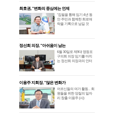
최호권, “변화의 중심에는 언제
“집필을 통해 임기 4년 동
안 주민과 함께한 희로애
락을 기록으로 남길 것
정선희 의장, “아쉬움이 남는
6월 30일로 제9대 영등포
구의회 의장 임기를 마치
는 정선희 의장과의 인터
이용주 지회장, “많은 변화가
어르신들의 여가 활동... 회
원들을 위한 양질의 일자
리 창출 이용주 (사)