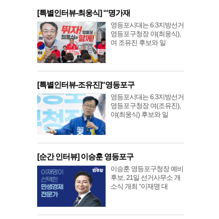
[특별인터뷰-최웅식] “‘명가재
영등포시대는 6.3지방선거
영등포구청장 야(최웅식),
여 조유진 후보와 일
[특별인터뷰-조유진]“영등포구
영등포시대는 6.3지방선거
영등포구청장 여(조유진),
야(최웅식) 후보와 일
[순간 인터뷰] 이승훈 영등포구
이승훈 영등포구청장 예비
후보, 21일 선거사무소 개
소식 개최 “이재명 대