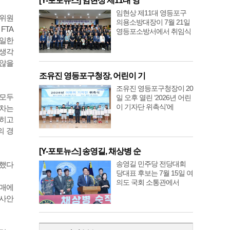
[Y-포토뉴스] 임현상 제11대 영
임현상 제11대 영등포구
대위원
의용소방대장이 7월 21일
FTA
영등포소방서에서 취임식
동일한
 생각
 않을
조유진 영등포구청장, 어린이 기
조유진 영등포구청장이 20
 모두
일 오후 열린 ‘2026년 어린
이 기자단 위촉식’에
동차는
밝히고
의 경
[Y-포토뉴스] 송영길, 채상병 순
송영길 민주당 전당대회
 했다
당대표 후보는 7월 15일 여
의도 국회 소통관에서
구매에
 사안