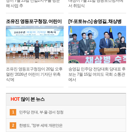
장이 7월 23일 신길2지구를 방문
대장이 7월 21일 영등포소방서에
해 사업 추
서 취임식
조유진 영등포구청장, 어린이
[Y-포토뉴스] 송영길, 채상병
기
순
조유진 영등포구청장이 20일 오후
송영길 민주당 전당대회 당대표 후
열린 ‘2026년 어린이 기자단 위촉
보는 7월 15일 여의도 국회 소통관
식’에
에서
HOT
많이 본 뉴스
1
민주당 전대, 부·울·경서 정청
2
한병도, “정부 세제 개편안은