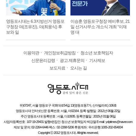
영등포시대는 6.3지방선거 영등포
이승훈 영등포구청장 예비후보, 21
구청장 여(조유진), 야(최웅식) 후
일 선거사무소 개소식 개최 “이재
보와 일
명 대
이용약관
ㆍ
개인정보취급방침
ㆍ
청소년 보호책임자
신문윤리강령
ㆍ
광고.제휴문의
ㆍ
기사제보
보도자료
ㆍ
오시는 길
우)07247, 서울 영등포구 국회대로54길 13(영등포동7가, 신아빌라트) 106호
영등포시대 인터넷신문 등록번호: 서울, 아02164. 등록·발행일 : 2012년 06월 22일
주간 영등포시대 등록번호 : 서울, 다10935. 등록연월일 : 2015년 01월 06일
사업자등록번호 : 107-19-29431 발행•편집인·청소년 보호책임자 박강열 E-mail : ydptimes@naver.com
제보 및 문의: 02-2264-6446 팩스 : 02-2268-5206 후원계좌 : 우리은행 1005-202-654004
Copyright ⓒ 2012 영등포시대. All rights reserved.