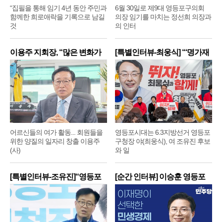
“집필을 통해 임기 4년 동안 주민과
6월 30일로 제9대 영등포구의회
함께한 희로애락을 기록으로 남길
의장 임기를 마치는 정선희 의장과
것
의 인터
이용주 지회장, “많은 변화가
[특별인터뷰-최웅식] “‘명가재
어르신들의 여가 활동... 회원들을
영등포시대는 6.3지방선거 영등포
위한 양질의 일자리 창출 이용주
구청장 야(최웅식), 여 조유진 후보
(사)
와 일
[특별인터뷰-조유진]“영등포
[순간 인터뷰] 이승훈 영등포
구
구