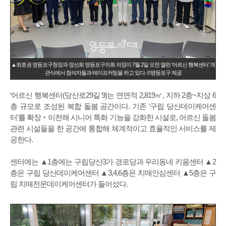
▲최호권 영등포구청장과 정선희 영등포구의회 의장이 7월 2일 오전 열린 ‘어르신 행복센터’ 개
관식에서 참석자들과 테이프커팅을 하고 있다. ©영등포구 제공
‘어르신 행복센터(당산로29길 9)는 연면적 2,819㎡, 지하 2층~지상 6
층 규모로 조성된 복합 돌봄 공간이다. 기존 ‘구립 당산데이케어센
터’를 확장‧이전해 시니어 특화 기능을 강화한 시설로, 어르신 돌봄
관련 시설들을 한 공간에 통합해 체계적이고 효율적인 서비스를 제
공한다.
센터에는 ▲1층에는 구립당산3가 경로당과 우리동네 키움센터 ▲2
층은 구립 당산데이케어센터 ▲3,4,6층은 치매안심센터 ▲5층은 구
립 치매전문데이케어센터가 들어섰다.