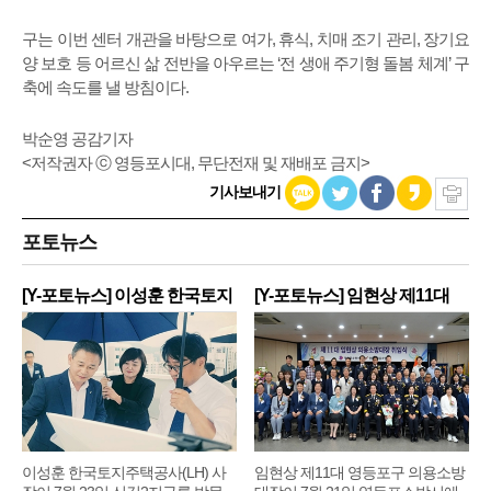
구는 이번 센터 개관을 바탕으로 여가, 휴식, 치매 조기 관리, 장기요
양 보호 등 어르신 삶 전반을 아우르는 ‘전 생애 주기형 돌봄 체계’ 구
축에 속도를 낼 방침이다.
박순영 공감기자
<저작권자 ⓒ 영등포시대, 무단전재 및 재배포 금지>
기사보내기
포토뉴스
[Y-포토뉴스] 이성훈 한국토지
[Y-포토뉴스] 임현상 제11대
주
영
이성훈 한국토지주택공사(LH) 사
임현상 제11대 영등포구 의용소방