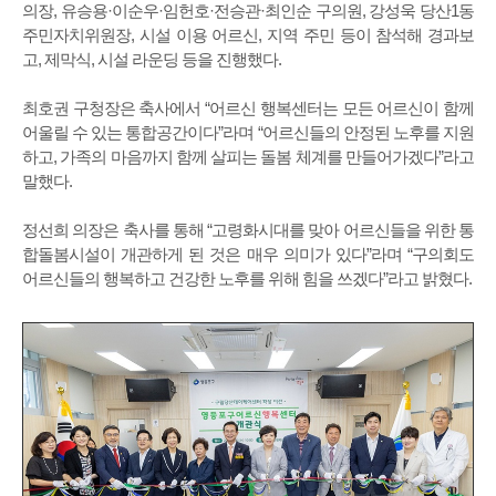
의장, 유승용·이순우·임헌호·전승관·최인순 구의원, 강성욱 당산1동
주민자치위원장, 시설 이용 어르신, 지역 주민 등이 참석해 경과보
고, 제막식, 시설 라운딩 등을 진행했다.
최호권 구청장은 축사에서 “어르신 행복센터는 모든 어르신이 함께
어울릴 수 있는 통합공간이다”라며 “어르신들의 안정된 노후를 지원
하고, 가족의 마음까지 함께 살피는 돌봄 체계를 만들어가겠다”라고
말했다.
정선희 의장은 축사를 통해 “고령화시대를 맞아 어르신들을 위한 통
합돌봄시설이 개관하게 된 것은 매우 의미가 있다”라며 “구의회도
어르신들의 행복하고 건강한 노후를 위해 힘을 쓰겠다”라고 밝혔다.