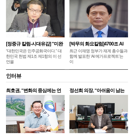
[정중규 칼럼-시대유감] “미완
[박무의 화요칼럼]4700조 AI
메
“대한민국은 민주공화국이다.” 대
최근 이재명 정부가 재계 총수들과
한민국 헌법 제1조 제1항의 이 선
함께 발표한 ‘AI 메가프로젝트’는
언을
이
인터뷰
최호권, “변화의 중심에는 언
정선희 의장, “아쉬움이 남는
제