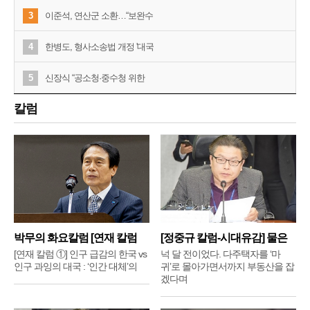
3
이준석, 연산군 소환…“보완수
4
한병도, 형사소송법 개정 '대국
5
신장식 “공소청·중수청 위한
칼럼
박무의 화요칼럼 [연재 칼럼
[정중규 칼럼-시대유감] 물은
①]
배
[연재 칼럼 ①] 인구 급감의 한국 vs
넉 달 전이었다. 다주택자를 ‘마
인구 과잉의 대국 : ‘인간 대체’의
귀’로 몰아가면서까지 부동산을 잡
겠다며