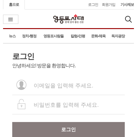
홈으로
로그인
회원가입
기사제보
뉴스
정치•행정
영등포사람들
칼럼•만평
문화•체육
독자광장
로그인
안녕하세요! 방문을 환영합니다.
로그인