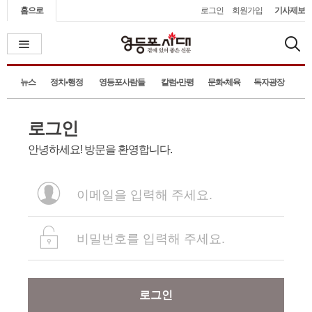
홈으로
로그인
회원가입
기사제보
뉴스
정치•행정
영등포사람들
칼럼•만평
문화•체육
독자광장
로그인
안녕하세요! 방문을 환영합니다.
로그인