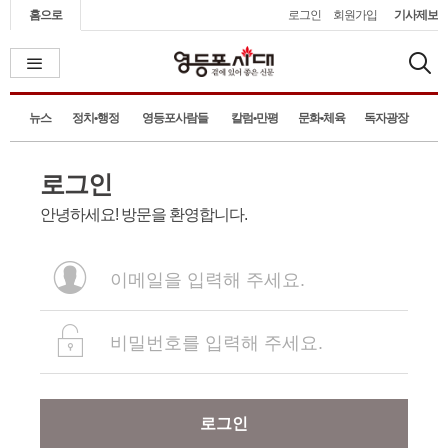
홈으로
로그인
회원가입
기사제보
뉴스
정치•행정
영등포사람들
칼럼•만평
문화•체육
독자광장
로그인
안녕하세요! 방문을 환영합니다.
로그인