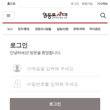
홈으로
로그인
회원가입
기사제보
뉴스
정치•행정
영등포사람들
칼럼•만평
문화•체육
독자광장
로그인
안녕하세요! 방문을 환영합니다.
로그인