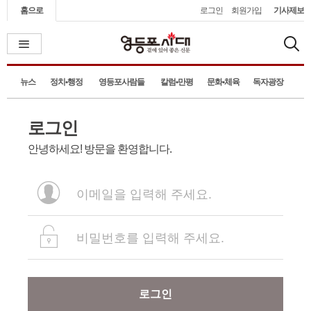
홈으로
로그인
회원가입
기사제보
뉴스
정치•행정
영등포사람들
칼럼•만평
문화•체육
독자광장
로그인
안녕하세요! 방문을 환영합니다.
로그인